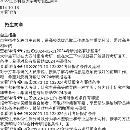
2022江苏科技大学考研招生简章
914
10-13
查看详情
招生简章
自主招生
自主招生又称自主选拔，是高校选拔录取工作改革的重要环节。通过高考
相应的
查看详情


2024考研报名有哪些条件
782
2024-02-11
大学生可以在大四时报名考研，但在大三下学期就要开始进行考研复习。
条件，希望对您有所帮助!2024考研报名
查看详情


2024考研报名条件及流程
16
2023-10-13
对于打算考研的人员来说，搜集了解考研信息是必须要做好的前期工作。
程，希望对您有所帮助!2024考研报名条
查看详情


2024考研报名有哪些条件
35
2023-10-13
每年都有很多人考研，研究生是高等教育的一种学历，分为硕士研究生和
哪些条件，希望对您有所帮助!2024考研
查看详情


军校考研报名条件有哪些
11
2023-10-13
报考军校学员经复查合格者，即取得学籍和军籍，享受部队供给制学员待
报名条件有哪些，希望对您有所帮助!军校考研报
查看详情


2024会计考研报名条件
28
2023-10-13
研究生按学位性质分可以分为学术型硕士和专业型硕士两种。按学习方法
有所帮助!2024会计考研报名条件1、国
查看详情


2023年法学专业考研报名条件
8
2023-10-13