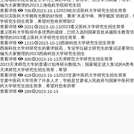
编为大家整理的2023上海电机学院研究生招
查看详情


2023哈尔滨医科大学研究生招生简章
705
2023-10-13
哈尔滨医科大学拥有光辉的好传统，秉承“木直中绳、博学载医”的校训，
学研究生招生简章，希望对您有所帮助!2
查看详情


2023遵义医科大学研究生招生简章
2031
2023-10-13
遵义医科大学取得许多优秀的成绩，已经入选到国家首批卓越医生教育培
整理的2023遵义医科大学研究生招生简章，希
查看详情


西南科技大学研究生招生简章
1215
2023-10-13
西南科技大学对研究生的要求较高，专业学位硕士研究生的复试还要突出
编为大家整理的2023西南科技大学研究生招生
查看详情


天津师范大学研究生招生简章
300
2023-10-13
2023天津师范大学的普通计划考研分数线为：国家规定进入复试的A类考
天津师范大学研究生招生简章，希望
查看详情


2023甘肃中医药大学研究生招生简章
429
2023-10-13
甘肃中医药大学培养了许多人才，学校是甘肃省人民政府与国家中医药管理
药大学研究生招生简章，希望对您有所帮
查看详情


289
2023-10-13