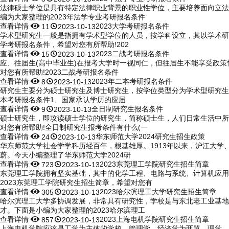
法律硕士学位是具有特定法律职业背景的职业性学位，主要培养面向立法
编为大家整理的2023年法学专业考研报名条件
查看详情


2023大学考研报名条件
11
2023-10-13
学术型研究生一般是指拥有学术型学位的人员，按学科设立，其以学术研
学考研报名条件，希望对您有所帮助!202
查看详情


2023二战考研报名条件
15
2023-10-13
应、往届生(高中毕业生)在报考大学时一视同仁，但往届生不能享受政策
对您有所帮助!2023二战考研报名条件
查看详情


2023年二本考研报名条件
8
2023-10-13
研究生主要分为硕士研究生及博士研究生，按学位类型分为学术型研究生及
本考研报名条件1、国家承认学历的应届
查看详情


全日制研究生报名条件
9
2023-10-13
硕士研究生，即攻读硕士学位的研究生，简称硕士生，人们日常生活中所
对您有所帮助!全日制研究生报考条件有什么(一
查看详情


华东师范大学2024研究生招生政策
24
2023-10-13
华东师范大学社会学学科历经百年，根基雄厚。1913年以来，沪江大
蔚。今天小编整理了华东师范大学2024研
查看详情


2023东莞理工学院研究生招生简章
723
2023-10-13
东莞理工学院拥有坚实基础，其中的化学工程、电路与系统、计算机应用
2023东莞理工学院研究生招生简章，希望对您有
查看详情


2023哈尔滨理工大学研究生招生简章
305
2023-10-13
哈尔滨理工大学多协调发展，非常具有研究性，学校是与东北老工业基地
才。下面是小编为大家整理的2023哈尔滨理工
查看详情


2023上海电机学院研究生招生简章
857
2023-10-13
上海电机学院应该是工学为主体的学校，管理学、经济学为两翼，理学、