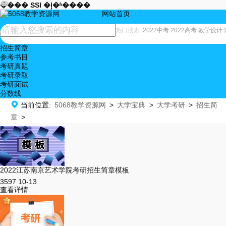










���� SSI �ļ�ʱ����
网站首页
招生简章
热门搜索:
2022中考
2022高考
教学设计
招生简章
参考书目
考研真题
考研录取
考研面试
分数线

当前位置:
5068教学资源网
>
大学宝典
>
大学考研
>
招生简
章
>
2022江苏南京艺术学院考研招生简章模板
3597
10-13
查看详情