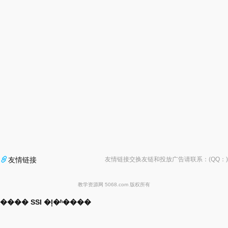

友情链接
友情链接交换友链和投放广告请联系：(QQ：
)
教学资源网 5068.com 版权所有
���� SSI �ļ�ʱ����