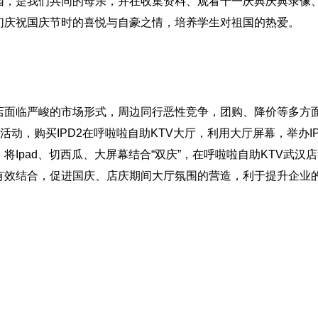
园，是我们共同的母亲，并在收集资料、观看十一庆典庆典录像
们庆祝国庆节时的喜悦与自豪之情，培养学生对祖国的热爱。
店面临严峻的市场形式，周边同行恶性竞争，团购、降价等多方
动，购买IPD2在呼啦啦自助KTV大厅，利用大厅屏幕，举办IP
Ipad、切西瓜、大屏幕结合“双庆”，在呼啦啦自助KTV武汉
有效结合，促进国庆、店庆期间大厅氛围的营造，利于提升企业