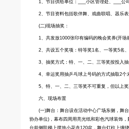
1、节目供给单位：___
小区管理处、___
公司
2、节目资料包括歌伴舞、戏曲联唱、器乐表
(二)现场抽奖：
1、共发放1000张印有编码的晚会奖券(开场
2、共设五个奖项：特等奖1名、一等奖5名、
3、抽奖方式：特、一、二、三等奖按投入
4、幸运奖用抽乒乓球上号码的方式抽取2个
5、特、一、二、三等奖不可重复，但以上
六、现场布置
(一)舞台：舞台设在活动中心广场东侧，舞
协办单位)，幕布四周用亮光纸和彩色汽球装饰，
台前侧阶梯上摆放小花卉120盆，舞台灯柱上缠