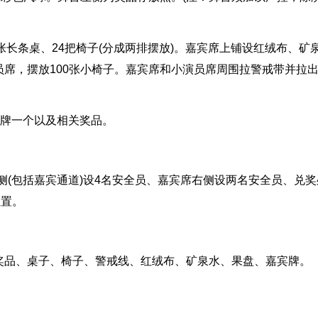
张长条桌、24把椅子(分成两排摆放)。嘉宾席上铺设红绒布、矿
席，摆放100张小椅子。嘉宾席和小演员席周围拉警戒带并拉
识牌一个以及相关奖品。
左侧(包括嘉宾通道)设4名安全员、嘉宾席右侧设两名安全员、兑奖
位置。
奖品、桌子、椅子、警戒线、红绒布、矿泉水、果盘、嘉宾牌。