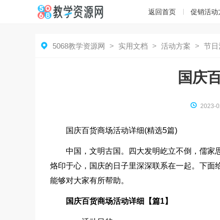
返回首页
促销活动

5068教学资源网
>
实用文档
>
活动方案
>
节日
国庆

2023-0
国庆百货商场活动详细(精选5篇)
中国，文明古国。四大发明屹立不倒，儒家
烙印于心，国庆的日子里深深联系在一起。下面
能够对大家有所帮助。
国庆百货商场活动详细【篇1】