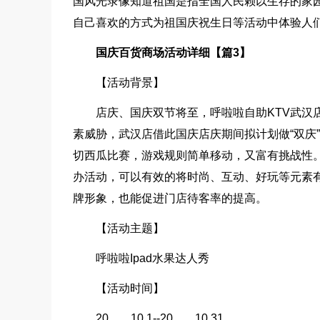
国风光录像知道祖国是指全国人民赖以生存的家
自己喜欢的方式为祖国庆祝生日等活动中体验人
国庆百货商场活动详细【篇3】
【活动背景】
店庆、国庆双节将至，呼啦啦自助KTV武汉
素威胁，武汉店借此国庆店庆期间拟计划做“双庆”活
切西瓜比赛，游戏规则简单移动，又富有挑战性。将
办活动，可以有效的将时尚、互动、好玩等元素
牌形象，也能促进门店待客率的提高。
【活动主题】
呼啦啦Ipad水果达人秀
【活动时间】
20___.10.1--20___
.10.31