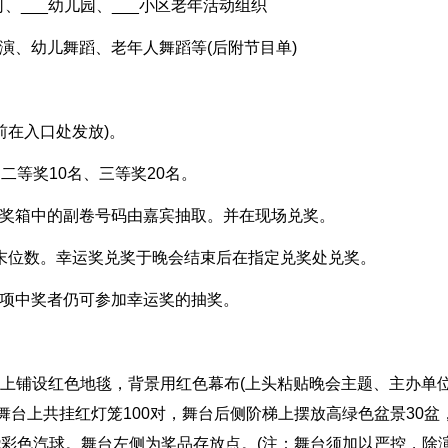
、___
幼儿园、___
小区老年活动组织
演、幼儿舞蹈、老年人舞蹈等(后附节目单)
前在入口处发放)。
二等奖10名、三等奖20名。
抽奖箱中的副卷号码由嘉宾抽取。并在现场兑奖。
末位数。幸运奖兑奖于晚会结束后在指定兑奖处兑奖。
奖项中奖者仍可参加幸运奖的抽奖。
台上铺设红色地毯，背景用红色幕布(上头粘贴晚会主题、主办单
舞台上共挂红灯笼100对，舞台后侧阶梯上摆放高绿色盆景30盆
绕彩色汽球。舞台左侧为奖品存放点。(注：舞台须加以严控，除