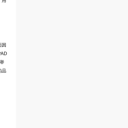
、用
面因
AD
店举
的品