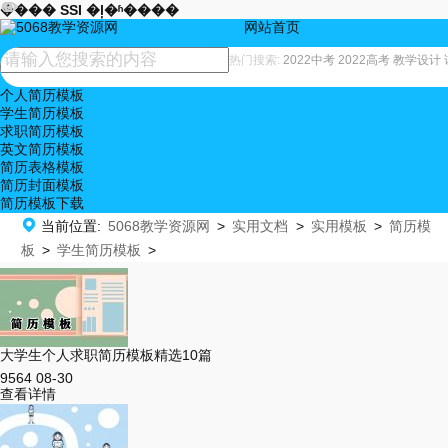










���� SSI �ļ�ʱ����
网站首页
学生简历模板
热门搜索:
2022中考
2022高考
教学设计
个人简历模板
学生简历模板
求职简历模板
英文简历模板
简历表格模板
简历封面模板
简历模板下载

当前位置:
5068教学资源网
>
实用文档
>
实用模板
>
简历模
板
>
学生简历模板
>
大学生个人求职简历模板精选10篇
9564
08-30
查看详情