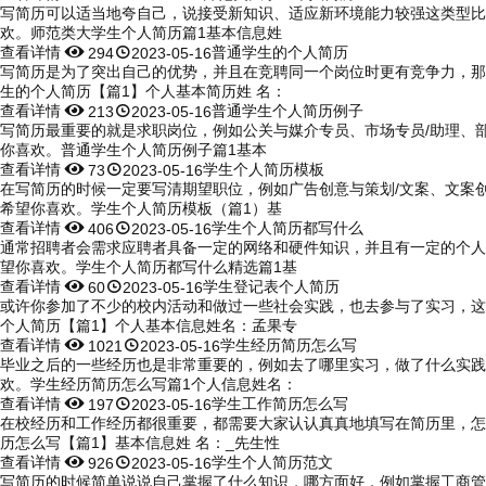
写简历可以适当地夸自己，说接受新知识、适应新环境能力较强这类型比
欢。师范类大学生个人简历篇1基本信息姓
查看详情


普通学生的个人简历
294
2023-05-16
写简历是为了突出自己的优势，并且在竞聘同一个岗位时更有竞争力，那
生的个人简历【篇1】个人基本简历姓 名：
查看详情


普通学生个人简历例子
213
2023-05-16
写简历最重要的就是求职岗位，例如公关与媒介专员、市场专员/助理、
你喜欢。普通学生个人简历例子篇1基本
查看详情


学生个人简历模板
73
2023-05-16
在写简历的时候一定要写清期望职位，例如广告创意与策划/文案、文案
希望你喜欢。学生个人简历模板（篇1）基
查看详情


学生个人简历都写什么
406
2023-05-16
通常招聘者会需求应聘者具备一定的网络和硬件知识，并且有一定的个人
望你喜欢。学生个人简历都写什么精选篇1基
查看详情


学生登记表个人简历
60
2023-05-16
或许你参加了不少的校内活动和做过一些社会实践，也去参与了实习，这
个人简历【篇1】个人基本信息姓名：孟果专
查看详情


学生经历简历怎么写
1021
2023-05-16
毕业之后的一些经历也是非常重要的，例如去了哪里实习，做了什么实践
欢。学生经历简历怎么写篇1个人信息姓名：
查看详情


学生工作简历怎么写
197
2023-05-16
在校经历和工作经历都很重要，都需要大家认认真真地填写在简历里，怎
历怎么写【篇1】基本信息姓 名：_先生性
查看详情


学生个人简历范文
926
2023-05-16
写简历的时候简单说说自己掌握了什么知识，哪方面好，例如掌握工商管