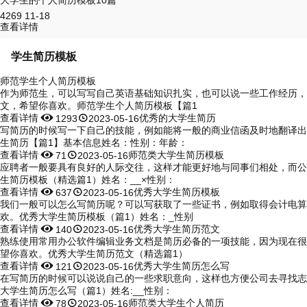
大学生的个人简历模板10篇
4269
11-18
查看详情
学生简历模板
师范学生个人简历模板
作为师范生，可以写写自己英语基础知识扎实，也可以说一些工作经历，
文，希望你喜欢。师范学生个人简历模板【篇1
查看详情


优秀的大学生简历
1293
2023-05-16
写简历的时候写一下自己的技能，例如能将一般的商业信函及时地翻译出
生简历【篇1】基本信息姓名：性别：年龄：
查看详情


师范类大学生简历模板
71
2023-05-16
应聘者一般要具有良好的人际交往，这样才能更好地与同事们相处，而公
生简历模板（精选篇1）姓名：__×性别：
查看详情


优秀大学生简历模板
637
2023-05-16
我们一般可以怎么写简历呢？可以写获取了一些证书，例如取得会计电算
欢。优秀大学生简历模板（篇1）姓名：_性别
查看详情


优秀大学生简历范文
140
2023-05-16
熟练使用常用办公软件编辑业务文档是简历必备的一项技能，因为现在很
望你喜欢。优秀大学生简历范文（精选篇1）
查看详情


优秀大学生简历怎么写
121
2023-05-16
在写简历的时候可以说说自己的一些求职意向，这样也方便公司去寻找志
大学生简历怎么写（篇1）姓名:__性别：
查看详情


师范类大学生个人简历
78
2023-05-16