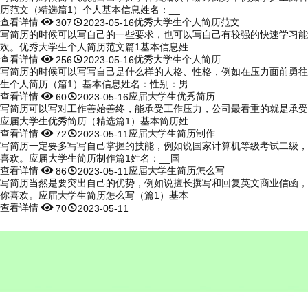
历范文（精选篇1）个人基本信息姓名：__
查看详情


优秀大学生个人简历范文
307
2023-05-16
写简历的时候可以写自己的一些要求，也可以写自己有较强的快速学习能
欢。优秀大学生个人简历范文篇1基本信息姓
查看详情


优秀大学生个人简历
256
2023-05-16
写简历的时候可以写写自己是什么样的人格、性格，例如在压力面前勇往
生个人简历（篇1）基本信息姓名：性别：男
查看详情


应届大学生优秀简历
60
2023-05-16
写简历可以写对工作善始善终，能承受工作压力，公司最看重的就是承受
应届大学生优秀简历（精选篇1）基本简历姓
查看详情


应届大学生简历制作
72
2023-05-11
写简历一定要多写写自己掌握的技能，例如说国家计算机等级考试二级，
喜欢。应届大学生简历制作篇1姓名：__国
查看详情


应届大学生简历怎么写
86
2023-05-11
写简历当然是要突出自己的优势，例如说擅长撰写和回复英文商业信函，
你喜欢。应届大学生简历怎么写（篇1）基本
查看详情


70
2023-05-11