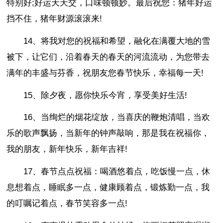
特别好;好运天天交，口味顿顿妙。最后祝您：猪年好运
挡不住，猪年财源滚滚来!
14、将我对您的祝福和希望，融化在满覆大地的雪
被下，让它们，沿着春天的春天的河流流动，为您带去
满年的丰盛与芬香，祝朋友您春节快乐，幸福每一天!
15、除夕夜，愿你快乐今宵，享受美好生活!
16、当绚烂的烟花绽放，当喜庆的鞭炮清唱，当欢
乐的歌声飘扬，当新年的钟声敲响，那是我在祝福你，
我的朋友，新年快乐，新年吉祥!
17、春节点点祝福：喝酒悠着点，吃饭慢一点，休
息想着点，睡眠多一点，健康顾着点，锻炼勤一点，我
的叮嘱记着点，春节笑容多一点!