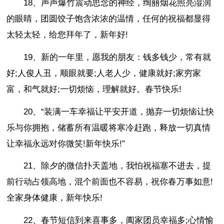
18、声声爆竹震动思念的神经，绚丽烟花照亮湿润
的眼睛，团圆饺子饱含浓浓的温情，任何的祝福都显得
太轻太轻，给您拜年了，新年好!
19、新的一年里，愿我的朋友：钱多钱少，常有就
好;人俊人丑，顺眼就要;人老人少，健康就好;家穷家
富，和气就好;一切烦恼，理解就好。春节快乐!
20、“装满一车幸福让平安开道，抛弃一切烦恼让快
乐与你拥抱，储蓄所有温暖将寒冷赶跑，释放一切真情
让幸福永远对你微笑!新年快乐!”
21、除夕的微信扑天盖地，我怕祝福塞不进去，提
前行动占领高地，混个前面也不容易，祝你春万事如意!
全家身体健康，新年快乐!
22、春节短信到来喜事多，阖家团员幸福多;心情愉