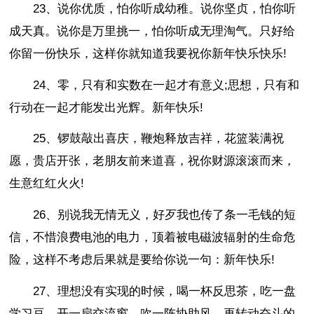
23、说你优质，怕你听成幼稚。说你坚贞，怕你听
成天真。说你是万里挑一，怕你听成无理淘气。只好给
你留一份快乐，这样你就知道我要祝你新年快乐快乐!
24、零，只有和实数在一起才有意义;思想，只有和
行动在一起才能发出光辉。新年快乐!
25、锣鼓敲出喜庆，鞭炮释放吉祥，花篮装满祝
愿，贵店开张，老朋友前来道喜，祝你财源滚滚而来，
生意红红火火!
26、别说我无情无义，好歹我也传了条一毛钱的短
信，不惜浪费电池的电力，顶着被电磁波辐射的生命危
险，这样不考虑后果就是要给你说一句：新年快乐!
27、理想没有实现的时候，喝一杯反思茶，吃一盘
学习豆，开一扇交流窗，吹一阵协助风，再转动奋斗的