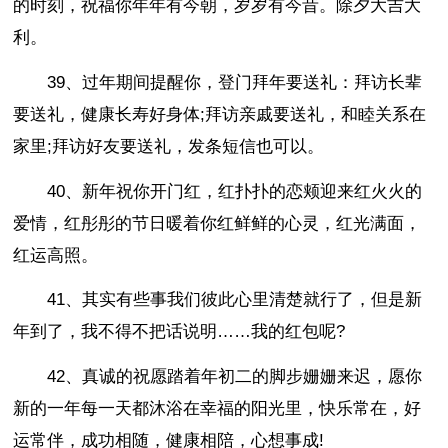
的时刻，祝福你年年有今朝，岁岁有今昔。除夕大吉大
利。
39、过年期间提醒你，登门拜年要送礼：拜访长辈
要送礼，健康长寿好身体;拜访亲戚要送礼，和睦关系在
家里;拜访好友要送礼，发条短信也可以。
40、新年祝你开门红，红扑扑的恋颊迎来红火火的
爱情，红彤彤的节日暖着你红鲜鲜的心灵，红光满面，
红运高照。
41、其实有些事我们彼此心里清楚就行了，但是新
年到了，我不得不把话说明……我的红包呢?
42、真诚的祝愿踏着年初二的脚步姗姗来迟，愿你
新的一年每一天都沐浴在幸福的阳光里，快乐常在，好
运常伴，成功相随，健康相陪，心想事成!