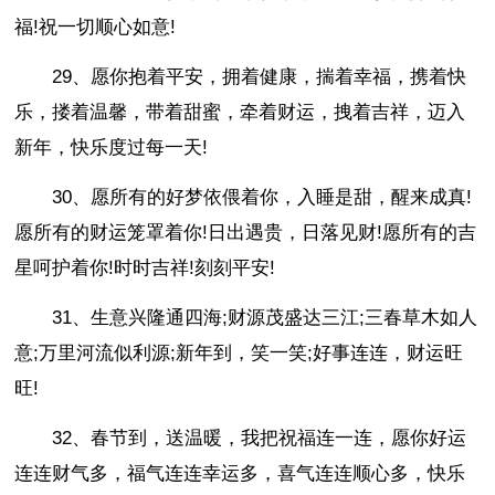
福!祝一切顺心如意!
29、愿你抱着平安，拥着健康，揣着幸福，携着快
乐，搂着温馨，带着甜蜜，牵着财运，拽着吉祥，迈入
新年，快乐度过每一天!
30、愿所有的好梦依偎着你，入睡是甜，醒来成真!
愿所有的财运笼罩着你!日出遇贵，日落见财!愿所有的吉
星呵护着你!时时吉祥!刻刻平安!
31、生意兴隆通四海;财源茂盛达三江;三春草木如人
意;万里河流似利源;新年到，笑一笑;好事连连，财运旺
旺!
32、春节到，送温暖，我把祝福连一连，愿你好运
连连财气多，福气连连幸运多，喜气连连顺心多，快乐