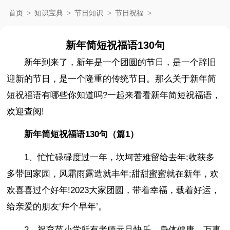
首页
>
知识宝典
>
节日知识
>
节日祝福
>
新年简短祝福语130句
新年到来了，新年是一个团圆的节日，是一个辞旧
迎新的节日，是一个隆重的传统节日。那么关于新年简
短祝福语有哪些你知道吗?一起来看看新年简短祝福语，
欢迎查阅!
新年简短祝福语130句（篇1）
1、忙忙碌碌度过一年，坎坷苦难留给去年;收获多
多带回家园，风霜雨露造就丰年;甜甜蜜蜜就在新年，欢
欢喜喜过个好年!2023大家团圆，带着幸福，载着好运，
给亲爱的朋友‘拜个早年’。
2、祝育苗小学所有老师元旦快乐、身体健康、万事