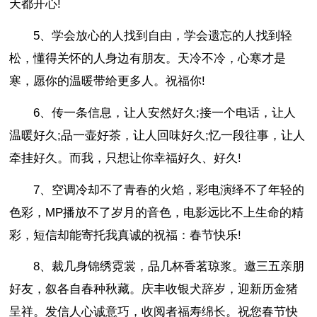
天都开心!
5、学会放心的人找到自由，学会遗忘的人找到轻
松，懂得关怀的人身边有朋友。天冷不冷，心寒才是
寒，愿你的温暖带给更多人。祝福你!
6、传一条信息，让人安然好久;接一个电话，让人
温暖好久;品一壶好茶，让人回味好久;忆一段往事，让人
牵挂好久。而我，只想让你幸福好久、好久!
7、空调冷却不了青春的火焰，彩电演绎不了年轻的
色彩，MP播放不了岁月的音色，电影远比不上生命的精
彩，短信却能寄托我真诚的祝福：春节快乐!
8、裁几身锦绣霓裳，品几杯香茗琼浆。邀三五亲朋
好友，叙各自春种秋藏。庆丰收银犬辞岁，迎新历金猪
呈祥。发信人心诚意巧，收阅者福寿绵长。祝您春节快