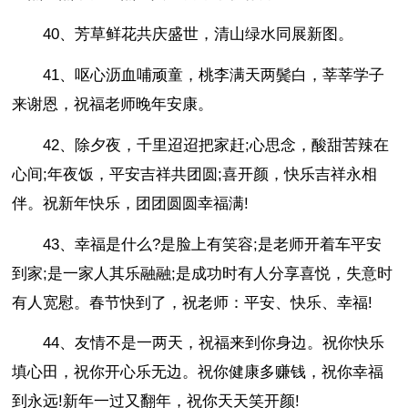
40、芳草鲜花共庆盛世，清山绿水同展新图。
41、呕心沥血哺顽童，桃李满天两鬓白，莘莘学子
来谢恩，祝福老师晚年安康。
42、除夕夜，千里迢迢把家赶;心思念，酸甜苦辣在
心间;年夜饭，平安吉祥共团圆;喜开颜，快乐吉祥永相
伴。祝新年快乐，团团圆圆幸福满!
43、幸福是什么?是脸上有笑容;是老师开着车平安
到家;是一家人其乐融融;是成功时有人分享喜悦，失意时
有人宽慰。春节快到了，祝老师：平安、快乐、幸福!
44、友情不是一两天，祝福来到你身边。祝你快乐
填心田，祝你开心乐无边。祝你健康多赚钱，祝你幸福
到永远!新年一过又翻年，祝你天天笑开颜!