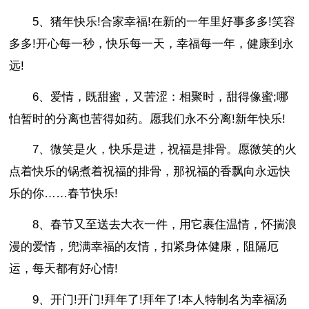
5、猪年快乐!合家幸福!在新的一年里好事多多!笑容
多多!开心每一秒，快乐每一天，幸福每一年，健康到永
远!
6、爱情，既甜蜜，又苦涩：相聚时，甜得像蜜;哪
怕暂时的分离也苦得如药。愿我们永不分离!新年快乐!
7、微笑是火，快乐是进，祝福是排骨。愿微笑的火
点着快乐的锅煮着祝福的排骨，那祝福的香飘向永远快
乐的你……春节快乐!
8、春节又至送去大衣一件，用它裹住温情，怀揣浪
漫的爱情，兜满幸福的友情，扣紧身体健康，阻隔厄
运，每天都有好心情!
9、开门!开门!拜年了!拜年了!本人特制名为幸福汤