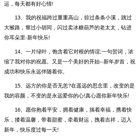
运，每天都有好心情!
13、我的祝福跨过重重高山，掠过条条小溪，跳过
大猴路，窜过小胡同，闪过卖冰糖葫芦的老太太，钻进
你耳朵里-新年快乐!
14、一片绿叶，饱含着它对根的情谊;一句贺词，浓
缩了我对你的祝愿。又是一个美好的开始--新年岁首，祝
成功和快乐永远伴随着你。
15、远方的你是否无恙?在遥远的思念里，改变的是
我的容颜，不变的是永远爱你的心!真心愿你新年快乐!
16、愿你抱着平安，拥着健康，揣着幸福，携着快
乐，搂着温馨，带着甜蜜，牵着财运，拽着吉祥，迈入
新年，快乐度过每一天!