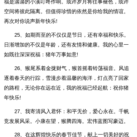
福是潺潺的小溪叮咚作响。或许岁月将往事褪色，或许
空间将彼此隔离。但值得珍惜的依然是你给我的情谊。
再次对你说声新年快乐!
25、如期而至的不仅仅是节日，还有幸福和快乐。
日渐增加的不仅是年龄，还有友情和健康。我的心里一
如既往深深祝福：猪年万事如意!
26、猴尾系着金拢财气，猴首摇着铃荡福音。风追
逐着春天的行踪，雪漫步着温馨的海洋，灯点亮了回家
的路程，无论你在远在近，我的祝福已经起航：祝你猪
年快乐!
27、我寄清风入君怀：和平无价，爱心永在。千帆
竞发展风采。小康在望，猴腾四海。宏伟蓝图写豪迈。
28、在这辉煌快乐的春节佳节，献上一切美好的祝