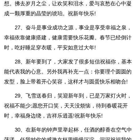
想。拂去岁月之尘，让欢笑和泪水，爱与哀愁在心中凝
成一颗厚重的晶莹的琥珀。祝新年快乐!
27、奋斗是事业成功之源，事业是享受幸福之泉，
幸福依靠健康搭建，健康需要快乐花瓣。春节已经倒计
时，吃好睡足穿衣暖，平安如意过大年!
28、新年要到了，大家发了很多短信祝福你，基本
能代表我的心意。另外我再补充一点：你要理个圆圆的
发型，脸上带着开心笑容，这样才与圆蛋快乐相吻合!
29、飞雪送春归，笑迎新年到，已是万家灯火时，
祝福不能少;愿您开口笑，天天没烦恼，待到春暖花开
时，幸福身边绕，吉祥乐逍遥!祝新年快乐!
30、在新年的钟声里举起杯，任酒的醇香在空气中
荡漾，任我对你的感激在杯里慢慢沉淀，深深祝福我的