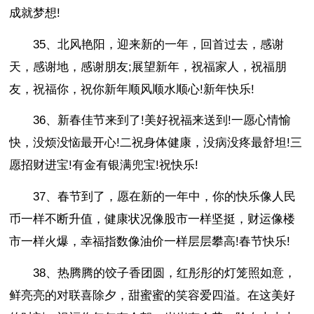
成就梦想!
35、北风艳阳，迎来新的一年，回首过去，感谢
天，感谢地，感谢朋友;展望新年，祝福家人，祝福朋
友，祝福你，祝你新年顺风顺水顺心!新年快乐!
36、新春佳节来到了!美好祝福来送到!一愿心情愉
快，没烦没恼最开心!二祝身体健康，没病没疼最舒坦!三
愿招财进宝!有金有银满兜宝!祝快乐!
37、春节到了，愿在新的一年中，你的快乐像人民
币一样不断升值，健康状况像股市一样坚挺，财运像楼
市一样火爆，幸福指数像油价一样层层攀高!春节快乐!
38、热腾腾的饺子香团圆，红彤彤的灯笼照如意，
鲜亮亮的对联喜除夕，甜蜜蜜的笑容爱四溢。在这美好