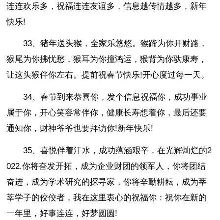
连连欢乐多，祝福连连友谊多，信息越传情越多，新年
快乐!
33、猪年送头猴，全家乐悠悠。猴蹄为你开财路，
猴尾为你拂忧愁，猴耳为你撞鸿运，猴背为你驮康寿，
让这头猴伴你左右。提前祝春节快乐!开心度过每一天。
34、春节到来恭喜你，发个信息祝福你，成功事业
属于你，开心笑容常伴你，健康长寿想着你，最后还要
通知你，财神爷爷也要拜访你!新年快乐!
35、喜悦伴着汗水，成功蕴涵艰辛，在光辉灿烂的2
022.你将奋发开拓，成为企业财团的领军人，你将团结
奋进，成为学术研究的探寻家，你将辛勤耕耘，成为莘
莘学子的佼佼者，我在这里衷心的祝福你：祝你在新的
一年里，好事连连，好梦圆圆!