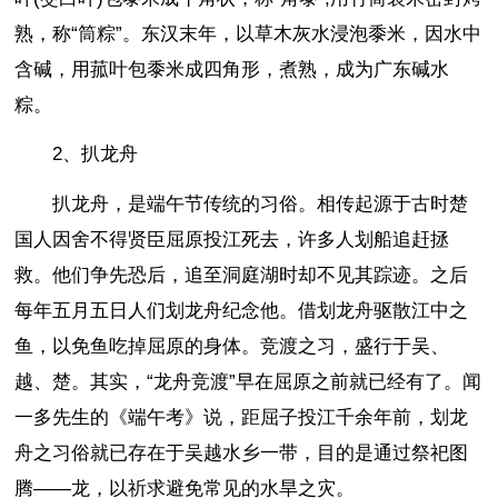
熟，称“筒粽”。东汉末年，以草木灰水浸泡黍米，因水中
含碱，用菰叶包黍米成四角形，煮熟，成为广东碱水
粽。
2、扒龙舟
扒龙舟，是端午节传统的习俗。相传起源于古时楚
国人因舍不得贤臣屈原投江死去，许多人划船追赶拯
救。他们争先恐后，追至洞庭湖时却不见其踪迹。之后
每年五月五日人们划龙舟纪念他。借划龙舟驱散江中之
鱼，以免鱼吃掉屈原的身体。竞渡之习，盛行于吴、
越、楚。其实，“龙舟竞渡”早在屈原之前就已经有了。闻
一多先生的《端午考》说，距屈子投江千余年前，划龙
舟之习俗就已存在于吴越水乡一带，目的是通过祭祀图
腾——龙，以祈求避免常见的水旱之灾。