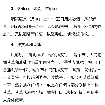
3、饮蒲酒、雄黄、朱砂酒
明冯应京《月令广义》：“五日用朱砂酒，辟邪解
毒，用酒染额胸手足心，无会虺(古书上说的一种毒蛇)蛇
之患。又以洒墙壁门窗，以避毒虫。”此俗流传较广。
4、挂艾草和菖蒲
民谚说：“清明插柳，端午插艾”。在端午节，人们把
插艾草和菖蒲作为重要内容之一。“手执艾旗招百福，门
悬蒲剑斩千邪”。端午节在门口挂艾草、菖蒲，就像贴上
一道灵符，可以趋利避害。过端午，一般会将艾草绑成
一束，然后插在门楣上，或是在门楣两端分别插上一根
艾草。艾草代表招百福，插在门口代表招百福，可使主
人身体健康。