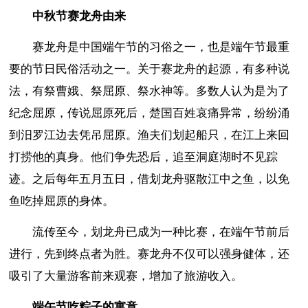
中秋节赛龙舟由来
赛龙舟是中国端午节的习俗之一，也是端午节最重
要的节日民俗活动之一。关于赛龙舟的起源，有多种说
法，有祭曹娥、祭屈原、祭水神等。多数人认为是为了
纪念屈原，传说屈原死后，楚国百姓哀痛异常，纷纷涌
到汨罗江边去凭吊屈原。渔夫们划起船只，在江上来回
打捞他的真身。他们争先恐后，追至洞庭湖时不见踪
迹。之后每年五月五日，借划龙舟驱散江中之鱼，以免
鱼吃掉屈原的身体。
流传至今，划龙舟已成为一种比赛，在端午节前后
进行，先到终点者为胜。赛龙舟不仅可以强身健体，还
吸引了大量游客前来观赛，增加了旅游收入。
端午节吃粽子的寓意