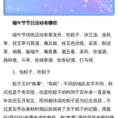
端午节节日活动有哪些
端午节传统活动有赛龙舟、吃粽子、沐兰汤、放风
筝、挂艾草与菖蒲、佩豆娘、栓五色丝线、采茶、制凉
茶、画额、躲端午、佩香囊、避五毒、采药、饮蒲酒、
跳钟馗、斗草、饮雄黄酒、饮朱砂酒、打马球。
1、包粽子、吃粽子
粽子又叫“角黍”、“筒粽”，不同的地区名字不同，样
式也是千奇百怪，但是吃粽子的时间千百年来一直是每
年农历五月初五。民间都传说吃粽子是为纪念屈原，不
过其实早在春秋时期以前就有了关于粽子的记载，用菰
叶(茭白叶)包黍米成牛角状，称“角黍”;用竹筒装米密封烤