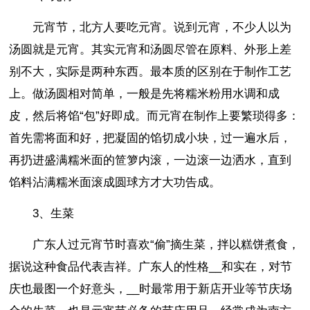
元宵节，北方人要吃元宵。说到元宵，不少人以为
汤圆就是元宵。其实元宵和汤圆尽管在原料、外形上差
别不大，实际是两种东西。最本质的区别在于制作工艺
上。做汤圆相对简单，一般是先将糯米粉用水调和成
皮，然后将馅“包”好即成。而元宵在制作上要繁琐得多：
首先需将面和好，把凝固的馅切成小块，过一遍水后，
再扔进盛满糯米面的笸箩内滚，一边滚一边洒水，直到
馅料沾满糯米面滚成圆球方才大功告成。
3、生菜
广东人过元宵节时喜欢“偷”摘生菜，拌以糕饼煮食，
据说这种食品代表吉祥。广东人的性格__和实在，对节
庆也最图一个好意头，__时最常用于新店开业等节庆场