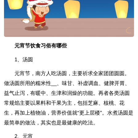
元宵节饮食习俗有哪些
1、汤圆
元宵节，南方人吃汤圆，主要祈求全家团团圆圆。
做汤圆所用的糯米性__、味甘、补虚调血、健脾开胃、
益气止泻，有暖中、生津和润燥的功能。再者各类汤圆
常规馅主要以果料和干果为主，包括芝麻、核桃、花
生，再加上植物油，营养价值就“更上层楼”。水煮汤圆是
最简单的做法，其实也是最健康的吃法。
2、元宵