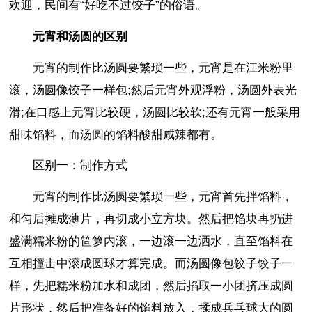
欢迎，民间有“好吃不过饺子”的俗语。
元宵和汤圆的区别
元宵的制作比汤圆要繁琐一些，元宵是在江米粉里
滚，汤圆像饺子一样包;然后元宵外观浮粉，汤圆外表光
滑;在口感上元宵比较硬，汤圆比较软;还有元宵一般采用
甜味馅料，而汤圆的馅料酸甜咸辣都有。
区别一：制作方式
元宵的制作比汤圆要繁琐一些，元宵首先拌馅料，
和匀后摊成薄片，再切成小立方块。然后把馅块再扔进
盛满糯米粉的笸箩内滚，一边滚一边洒水，直至馅料在
互相撞击中滚成圆球才算完成。而汤圆像包饺子饺子一
样，先把糯米粉加水和成团，然后掐取一小团挤压成圆
片形状，然后把准备好的馅料放入，揉成兵乓球大的圆