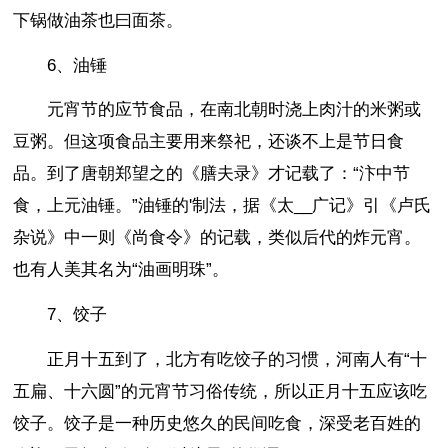
下锅做油茶也曰面茶。
6、油锤
元宵节的应节食品，在南北朝时浇上肉汁的米粥或
豆粥。但这项食品主要用来祭祀，还谈不上是节日食
品。到了唐朝郑望之的《膳夫录》才记载了：“汴中节
食，上元油锤。”油锤的'制法，据《太__广记》引《卢氏
杂说》中一则《尚食令》的记载，类似后代的炸元宵。
也有人美其名为“油画明珠”。
7、饺子
正月十五到了，北方有吃饺子的习惯，河南人有“十
五扁、十六圆”的元宵节习俗传统，所以正月十五应该吃
饺子。饺子是一种历史悠久的民间吃食，深受老百姓的