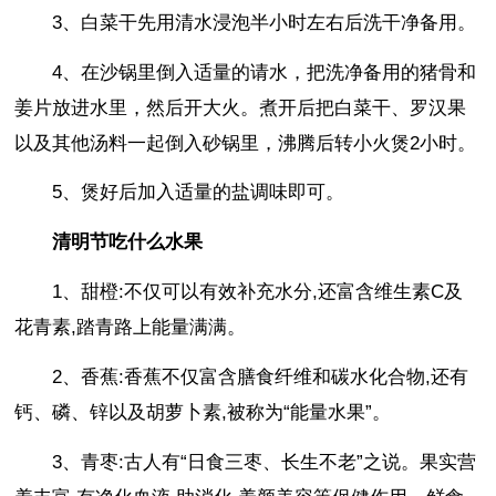
3、白菜干先用清水浸泡半小时左右后洗干净备用。
4、在沙锅里倒入适量的请水，把洗净备用的猪骨和
姜片放进水里，然后开大火。煮开后把白菜干、罗汉果
以及其他汤料一起倒入砂锅里，沸腾后转小火煲2小时。
5、煲好后加入适量的盐调味即可。
清明节吃什么水果
1、甜橙:不仅可以有效补充水分,还富含维生素C及
花青素,踏青路上能量满满。
2、香蕉:香蕉不仅富含膳食纤维和碳水化合物,还有
钙、磷、锌以及胡萝卜素,被称为“能量水果”。
3、青枣:古人有“日食三枣、长生不老”之说。果实营