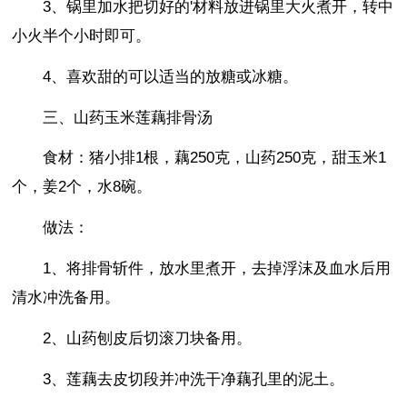
3、锅里加水把切好的'材料放进锅里大火煮开，转中
小火半个小时即可。
4、喜欢甜的可以适当的放糖或冰糖。
三、山药玉米莲藕排骨汤
食材：猪小排1根，藕250克，山药250克，甜玉米1
个，姜2个，水8碗。
做法：
1、将排骨斩件，放水里煮开，去掉浮沫及血水后用
清水冲洗备用。
2、山药刨皮后切滚刀块备用。
3、莲藕去皮切段并冲洗干净藕孔里的泥土。