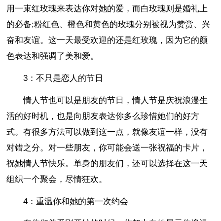
用一束红玫瑰来表达你对她的爱，而白玫瑰则是婚礼上
的必备;粉红色、橙色和黄色的玫瑰分别被视为赞赏、兴
奋和友谊。这一天最受欢迎的还是红玫瑰，因为它的颜
色表达和强调了美和爱。
3：不只是恋人的节日
情人节也可以是朋友的节日，情人节是庆祝浪漫生
活的好时机，也是向朋友表达你多么珍惜她们的好方
式。有很多方法可以做到这一点，就像友谊一样，没有
对错之分。对一些朋友，你可能会送一张祝福的卡片，
祝她情人节快乐。单身的朋友们，还可以选择在这一天
组织一个聚会，尽情狂欢。
4：重温你和她的第一次约会