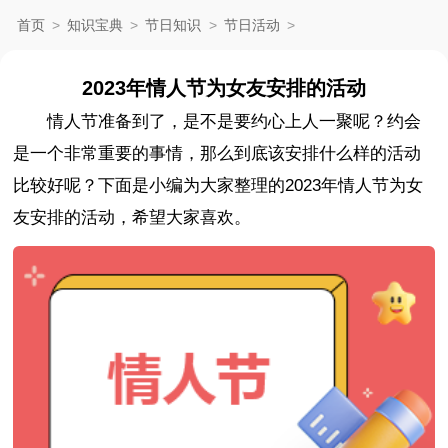
首页
>
知识宝典
>
节日知识
>
节日活动
>
2023年情人节为女友安排的活动
情人节准备到了，是不是要约心上人一聚呢？约会
是一个非常重要的事情，那么到底该安排什么样的活动
比较好呢？下面是小编为大家整理的2023年情人节为女
友安排的活动，希望大家喜欢。