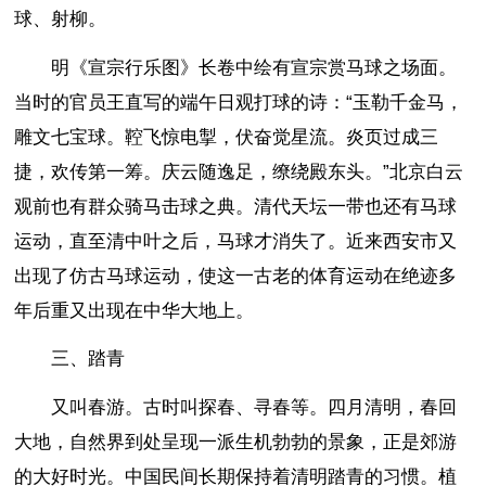
球、射柳。
明《宣宗行乐图》长卷中绘有宣宗赏马球之场面。
当时的官员王直写的端午日观打球的诗：“玉勒千金马，
雕文七宝球。鞚飞惊电掣，伏奋觉星流。炎页过成三
捷，欢传第一筹。庆云随逸足，缭绕殿东头。”北京白云
观前也有群众骑马击球之典。清代天坛一带也还有马球
运动，直至清中叶之后，马球才消失了。近来西安市又
出现了仿古马球运动，使这一古老的体育运动在绝迹多
年后重又出现在中华大地上。
三、踏青
又叫春游。古时叫探春、寻春等。四月清明，春回
大地，自然界到处呈现一派生机勃勃的景象，正是郊游
的大好时光。中国民间长期保持着清明踏青的习惯。植