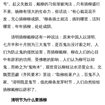
号”。起义失败后，戴柳的习俗渐被淘汰，只有插柳盛行
不衰。杨柳有强大的生命力，俗话说：“有心栽花花不
发，无心插柳柳成荫。”柳条插土就活，插到哪里，活到
哪里，年年插柳，处处成阴。
清明插柳戴柳还有一种说法：原来中国人以清明、
七月半和十月朔为三大鬼节，是百鬼出没讨索之时。人
们为防止鬼的侵扰迫害，而插柳戴柳。柳在人们的心目
中有辟邪的功用。受佛教的影响，人们认为柳可以却
鬼，而称之为“鬼怖木”，观世音以柳枝沾水济度众生。北
魏贾思勰《齐民要术》里说：“取柳枝著户上，百鬼不入
家。”清明既是鬼节，值此柳条发芽时节，人们自然纷纷
插柳戴柳以辟邪了。
清明节为什么要插柳