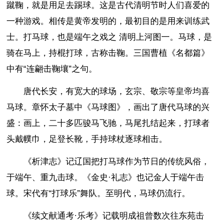
蹴鞠，就是用足去踢球。这是古代清明节时人们喜爱的
一种游戏。相传是黄帝发明的，最初目的是用来训练武
士。打马球，也是端午之戏之 清明上河图一。马球，是
骑在马上，持棍打球，古称击鞠。三国曹植《名都篇》
中有“连翩击鞠壤”之句。
唐代长安，有宽大的球场，玄宗、敬宗等皇帝均喜
马球。章怀太子墓中《马球图》，画出了唐代马球的兴
盛：画上，二十多匹骏马飞驰，马尾扎结起来，打球者
头戴幞巾，足登长靴，手持球杖逐球相击。
《析津志》记辽国把打马球作为节日的传统风俗，
于端午、重九击球。《金史·礼志》也记金人于端午击
球。宋代有“打球乐”舞队。至明代，马球仍流行。
《续文献通考·乐考》记载明成祖曾数次往东苑击