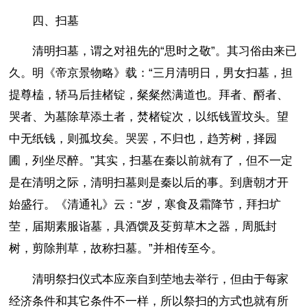
四、扫墓
清明扫墓，谓之对祖先的“思时之敬”。其习俗由来已
久。明《帝京景物略》载：“三月清明日，男女扫墓，担
提尊榼，轿马后挂楮锭，粲粲然满道也。拜者、酹者、
哭者、为墓除草添土者，焚楮锭次，以纸钱置坟头。望
中无纸钱，则孤坟矣。哭罢，不归也，趋芳树，择园
圃，列坐尽醉。”其实，扫墓在秦以前就有了，但不一定
是在清明之际，清明扫墓则是秦以后的事。到唐朝才开
始盛行。《清通礼》云：“岁，寒食及霜降节，拜扫圹
茔，届期素服诣墓，具酒馔及芟剪草木之器，周胝封
树，剪除荆草，故称扫墓。”并相传至今。
清明祭扫仪式本应亲自到茔地去举行，但由于每家
经济条件和其它条件不一样，所以祭扫的方式也就有所