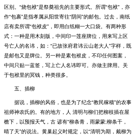
区别。“烧包袱”是祭奠祖先的主要形式。所谓“包袱”，亦
作“包裹”是指孝属从阳世寄往“阴间”的邮包。过去，南纸
店有卖所谓“包袱皮”，即用白纸糊一大口袋。有两种形
式：一种是用木刻版，中间印一莲座牌位，用来写上区
号亡人的名讳，如：“已故张府君讳云山老大人”字样，既
是邮包又是牌位。另一种是素包袱皮，不印任何图案，
中间只贴一蓝签，写上亡人名讳即可。亦做主牌用。关
于包袱里的冥钱，种类很多。
五、插柳
据说，插柳的风俗，也是为了纪念“教民稼穑”的农事
祖师神农氏的。有的地方，人 清明与柳们把柳枝插在屋
檐下，以预报天气，古 谚有“柳条青，雨蒙蒙;柳条干，
晴了天”的说法。黄巢起义时规定，以“清明为期，戴柳为