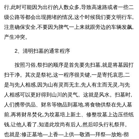
行,此时可能因为出行的人数众多,导致高速路或者一些二
级公路等都会出现拥堵的情况,这个时候我们要文明行车,
注意确保安全,不要因为脾气一上来就跟旁边的车辆发飙,
产生冲突。
2、清明扫墓的通常程序
按照习俗,祭扫的顺序是首先要先扫墓,就是将墓园打
扫干净。其次是祭祀,这一程序很关键,一是寄托哀思,二
是与先人相感,因为山有灵而无主,先人有主而无灵,与先
人相感可以更好得到山川的灵气。这就是风水。扫墓时,
人们携带供品、财帛等物品到墓地,将食物供祭在先人墓
前,再将财帛焚化,为坟墓培上新土、修整坟墓上边压些纸
钱,让他人看了,知道此坟尚有后人,然后叩头行礼祭拜。
也就是:修正墓地—上香—上供—敬酒—拜祭—放炮-彻