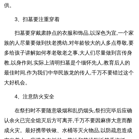
供。
3、扫墓要注重穿着
扫墓要穿戴肃静点的衣服和饰品,以深色为宜,一个家
族的人尽量要做到扶老携幼,对年龄较大的人多点尊敬,要
多给孩子讲解如何孝老敬老之事,大人们尽量做到言传身
教,以身作则,实际上清明扫墓是个缅怀先人,教育后人的
最佳时间,作为我们中华民族龙的传人,千万不要错过这个
大好机会。
4、注意防火安全
在祭扫时不要随意吸烟和乱扔烟头,祭扫完毕后应确
认余火已完全熄灭后方可离开,千万不要因麻痹大意而酿
成火灾。最好携带铁锹、水桶等灭火物品,以防疏忽造成