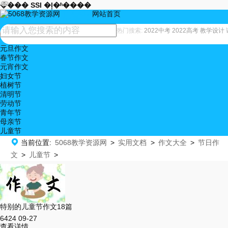










���� SSI �ļ�ʱ����
网站首页
儿童节
热门搜索:
2022中考
2022高考
教学设计
元旦作文
春节作文
元宵作文
妇女节
植树节
清明节
劳动节
青年节
母亲节
儿童节

当前位置:
5068教学资源网
>
实用文档
>
作文大全
>
节日作
文
>
儿童节
>
特别的儿童节作文18篇
6424
09-27
查看详情