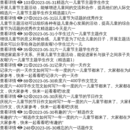
查看详情


精选六一儿童节主题学生作文
103
2023-05-31
开展儿童节主题活动，能够增进儿童间的交流和合作，提高他们的人际交
精选六一儿童节主题学生作文精选篇1六一
查看详情


以儿童节为话题的优秀作文
27
2023-05-31
儿童节主题活动可以组织各种有益儿童身心发展的活动，提高儿童的综合
童节为话题的优秀作文精选篇1今天是六一
查看详情


小学生过六一儿童节主题作文
30
2023-05-31
增强儿童节的意义和使命感。儿童节是为了纪念儿童的日子，开展主题活
喜欢可以分享给身边的朋友喔!小学生过六一儿
查看详情


六一儿童节主题学生作文
35
2023-05-31
增进家庭亲子关系。开展儿童节主题活动，能促进家长与孩子之间亲子关
友喔!六一儿童节主题学生作文（精选篇1）
查看详情


记录六一的一天作文
21
2023-05-31
记录六一的一天作文如何写?一年一度的六一儿童节都来了。大家都在为
家参考，快来一起看看吧!记录六一的一天作
查看详情


欢度六一400字作文范文
88
2023-05-30
欢度六一400字作文范文如何写?一年一度的六一儿童节都来了。大家都
文，供大家参考，快来一起看看吧!欢度
查看详情


庆祝六一儿童节的节日作文
52
2023-05-30
庆祝六一儿童节的节日作文如何写?一年一度的六一儿童节都来了。大家
日作文，供大家参考，快来一起看看吧!庆祝
查看详情


有趣的“六一”精选作文
31
2023-05-30
有趣的“六一”精选作文如何写?一年一度的六一儿童节都来了。大家都在
大家参考，快来一起看看吧!有趣的“
查看详情


难忘的六一话题作文
248
2023-05-30