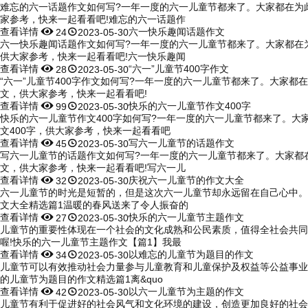
难忘的六一话题作文如何写?一年一度的六一儿童节都来了。大家都在为
家参考，快来一起看看吧!难忘的六一话题作
查看详情


六一快乐趣闻话题作文
24
2023-05-30
六一快乐趣闻话题作文如何写?一年一度的六一儿童节都来了。大家都在
供大家参考，快来一起看看吧!六一快乐趣闻
查看详情


“六一”儿童节400字作文
28
2023-05-30
“六一”儿童节400字作文如何写?一年一度的六一儿童节都来了。大家都
文，供大家参考，快来一起看看吧!
查看详情


快乐的六一儿童节作文400字
99
2023-05-30
快乐的六一儿童节作文400字如何写?一年一度的六一儿童节都来了。
文400字，供大家参考，快来一起看看吧
查看详情


写六一儿童节的话题作文
45
2023-05-30
写六一儿童节的话题作文如何写?一年一度的六一儿童节都来了。大家都
文，供大家参考，快来一起看看吧!写六一儿
查看详情


庆祝六一儿童节的作文大全
32
2023-05-30
六一儿童节的时光是短暂的，但是这次六一儿童节却永远留在自己心中。
文大全精选篇1温暖的春风送来了令人振奋的
查看详情


快乐的六一儿童节主题作文
27
2023-05-30
儿童节的重要性体现在一个社会的文化成熟和公民素质，值得全社会共同
喔!快乐的六一儿童节主题作文【篇1】我最
查看详情


以难忘的儿童节为题目的作文
34
2023-05-30
儿童节可以有效推动社会力量参与儿童教育和儿童保护及权益等公益事业
的儿童节为题目的作文精选篇1离&quo
查看详情


以六一儿童节为主题的作文
42
2023-05-30
儿童节有利于促进好的社会风气和文化环境的建设，创造更加良好的社会