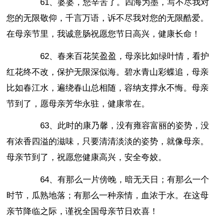
61、婆婆，您辛苦了。四海为墨，写不尽我对
您的无限敬仰，千言万语，诉不尽我对您的无限酷爱。
在母亲节里，我诚意肠祝愿您节日高兴，健康长命！
62、春来百花笑盈盈，母亲比如绿叶情，看护
红花终不改，保护无限深似海。碧水青山彩蝶追，母亲
比如春江水，遍绕春山总相随，容纳支撑永不悔。母亲
节到了，愿母亲芳华永驻，健康常在。
63、此时的康乃馨，没有雍容富丽的姿势，没
有浓香四溢的滋味，只要清清淡淡的姿势，就像母亲。
母亲节到了，祝愿您健康高兴，安全夸姣。
64、有那么一片傍晚，暗无天日；有那么一个
时节，瓜熟地落；有那么一种亲情，血浓于水。在这母
亲节降临之际，谨祝全国母亲节日欢喜！