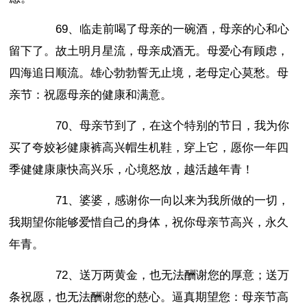
69、临走前喝了母亲的一碗酒，母亲的心和心
留下了。故土明月星流，母亲成酒无。母爱心有顾虑，
四海追日顺流。雄心勃勃誓无止境，老母定心莫愁。母
亲节：祝愿母亲的健康和满意。
70、母亲节到了，在这个特别的节日，我为你
买了夸姣衫健康裤高兴帽生机鞋，穿上它，愿你一年四
季健健康康快高兴乐，心境怒放，越活越年青！
71、婆婆，感谢你一向以来为我所做的一切，
我期望你能够爱惜自己的身体，祝你母亲节高兴，永久
年青。
72、送万两黄金，也无法酬谢您的厚意；送万
条祝愿，也无法酬谢您的慈心。逼真期望您：母亲节高