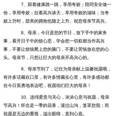
7、跟着健康跳一跳，享用夸姣；陪同安全做一
份，享用夸姣；拉着高兴谈天，享用夸姣的滋味；当夸
姣上升时，甜美的拥抱也随之上升。祝您母亲节高兴。
8、母亲，今日是您的节日，放下手中的家务
事，看开日子中的烦心思，学会把一切权都当作高兴
事，不要让烦恼爬上您的脑门，不要让苦恼放在您的心
头。母亲节，只想让巨大的母亲开高兴心的。
9、母亲节到了，记住为母亲献上温馨祝愿哦，
有许多话藏在口里，有许多情藏在心里，有许多感动都
在今日英勇地表达吧，祝愿咱们巨大的母亲！
10、连绵爱意与关心，浓浓心意与祝愿，母亲
节高兴！怀念是一季的花香，漫过山沟，笼罩您我；而
祝愿是无边的重视，溢出眼睛，直到心底。