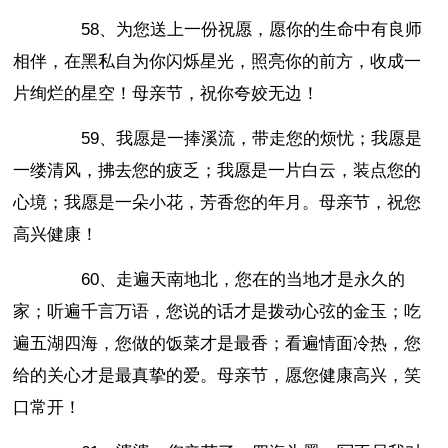
58、为您送上一份祝愿，愿你的生命中有良师
相伴，在黑私自为你闪烁星光，照亮你的前方，收成一
片绚烂的星空！母亲节，祝你夸姣无边！
59、我愿是一捧溪流，带走您的烦忧；我愿是
一缕清风，拂去您的疲乏；我愿是一片白云，装点您的
心境；我愿是一朵小花，芳香您的年月。母亲节，祝您
高兴健康！
60、走遍天南地北，您在的当地才是永久的
家；听遍千言万语，您说的话才是拨动心弦的金玉；吃
遍五湖四海，您做的饭菜才是最香；看遍情面冷热，您
给的关心才是最真挚的爱。母亲节，愿您健康高兴，笑
口常开！