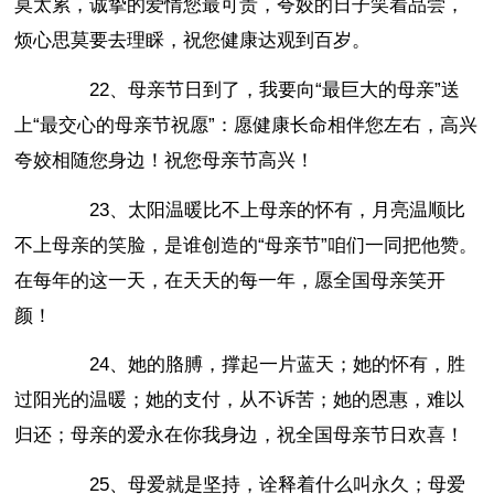
莫太累，诚挚的爱情您最可贵，夸姣的日子笑着品尝，
烦心思莫要去理睬，祝您健康达观到百岁。
22、母亲节日到了，我要向“最巨大的母亲”送
上“最交心的母亲节祝愿”：愿健康长命相伴您左右，高兴
夸姣相随您身边！祝您母亲节高兴！
23、太阳温暖比不上母亲的怀有，月亮温顺比
不上母亲的笑脸，是谁创造的“母亲节”咱们一同把他赞。
在每年的这一天，在天天的每一年，愿全国母亲笑开
颜！
24、她的胳膊，撑起一片蓝天；她的怀有，胜
过阳光的温暖；她的支付，从不诉苦；她的恩惠，难以
归还；母亲的爱永在你我身边，祝全国母亲节日欢喜！
25、母爱就是坚持，诠释着什么叫永久；母爱