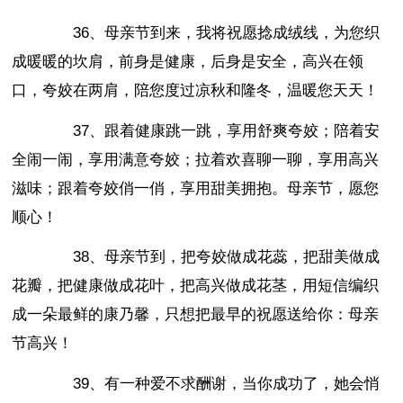
36、母亲节到来，我将祝愿捻成绒线，为您织
成暖暖的坎肩，前身是健康，后身是安全，高兴在领
口，夸姣在两肩，陪您度过凉秋和隆冬，温暖您天天！
37、跟着健康跳一跳，享用舒爽夸姣；陪着安
全闹一闹，享用满意夸姣；拉着欢喜聊一聊，享用高兴
滋味；跟着夸姣俏一俏，享用甜美拥抱。母亲节，愿您
顺心！
38、母亲节到，把夸姣做成花蕊，把甜美做成
花瓣，把健康做成花叶，把高兴做成花茎，用短信编织
成一朵最鲜的康乃馨，只想把最早的祝愿送给你：母亲
节高兴！
39、有一种爱不求酬谢，当你成功了，她会悄