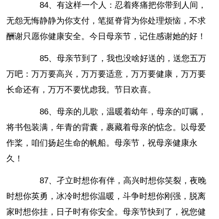
84、有这样一个人：忍着疼痛把你带到人间，
无怨无悔静静为你支付，笔挺脊背为你处理烦恼，不求
酬谢只愿你健康安全。今日母亲节，记住感谢她的好！
85、母亲节到了，我也没啥好送的，送您五万
万吧：万万要高兴，万万要适意，万万要健康，万万要
长命还有，万万不要忧虑我。节日欢喜。
86、母亲的儿歌，温暖着幼年，母亲的叮嘱，
将书包装满，年青的背囊，裹藏着母亲的惦念。以母爱
作桨，咱们扬起生命的帆船。母亲节，祝母亲健康永
久！
87、孑立时想你有伴，高兴时想你笑裂，夜晚
时想你英勇，冰冷时想你温暖，斗争时想你刚强，脱离
家时想你挂，日子时有你安全。母亲节快到了，祝您健