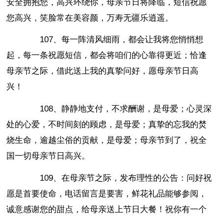
安全拥抱您，高兴环绕你，母亲节日将降临，短信祝愿
您高兴，笑脸常在美容颜，万寿无疆乐逍遥。
107、每一阵清风细雨，都会让我将您悄悄想
起，每一条祝愿短信，都会将咱们的心靠得更近；恰逢
母亲节之际，借此送上我的真挚问好，愿母亲节日高
兴！
108、静静地支付，不求酬谢，是母爱；心灵深
处的心爱，不时间刻的顾虑，是母爱；真挚的忘我的焚
烧生命，逾越尘俗的贡献，是母爱；母亲节到了，祝全
国一切母亲节日高兴。
109、在母亲节之际，发布理性的公告：问好祝
愿是首要使命，电话留言是要害，鲜花礼品能够参阅，
诚意感谢您的甜点，给母亲送上节日大餐！祝你有一个