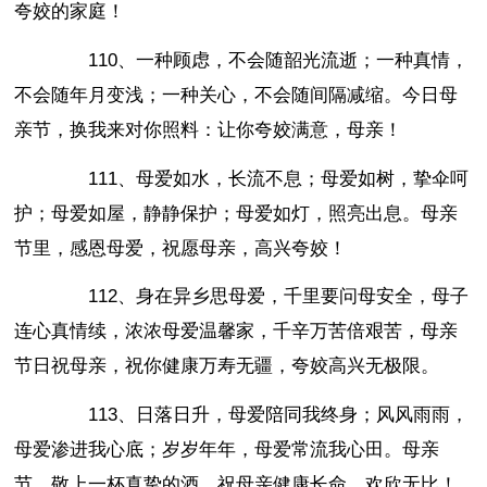
夸姣的家庭！
110、一种顾虑，不会随韶光流逝；一种真情，
不会随年月变浅；一种关心，不会随间隔减缩。今日母
亲节，换我来对你照料：让你夸姣满意，母亲！
111、母爱如水，长流不息；母爱如树，挚伞呵
护；母爱如屋，静静保护；母爱如灯，照亮出息。母亲
节里，感恩母爱，祝愿母亲，高兴夸姣！
112、身在异乡思母爱，千里要问母安全，母子
连心真情续，浓浓母爱温馨家，千辛万苦倍艰苦，母亲
节日祝母亲，祝你健康万寿无疆，夸姣高兴无极限。
113、日落日升，母爱陪同我终身；风风雨雨，
母爱渗进我心底；岁岁年年，母爱常流我心田。母亲
节，敬上一杯真挚的酒，祝母亲健康长命，欢欣无比！