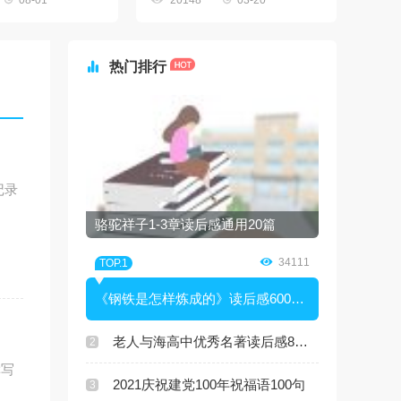
08-01
20148
03-20

热门排行
记录
骆驼祥子1-3章读后感通用20篇

34111
TOP.1
《钢铁是怎样炼成的》读后感600字10篇
老人与海高中优秀名著读后感800字7篇
2
撰写
2021庆祝建党100年祝福语100句
3