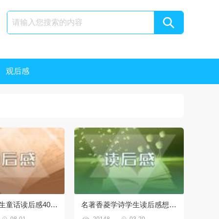
观后感
小学生安徒生童话读后感400字
名著香菱学诗学生读后感想600字5篇


