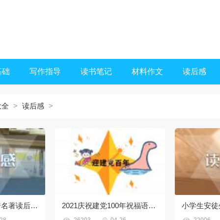
基础
写作指导
读书笔记
材料作文
读后感
大全
>
读后感
>
老人与海高中优秀名著读后感800字7篇
2021庆祝建党100年祝福语100句


