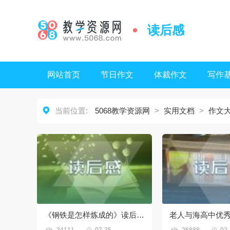
读后感
网站首页
节日作文
体裁作文
写作

当前位置:
5068教学资源网
>
实用文档
>
作文
《钢铁是怎样炼成的》读后感600字10篇



