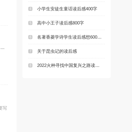
小学生安徒生童话读后感400字
4
高中小王子读后感800字
5
名著香菱学诗学生读后感想600字5篇
6
，一
关于昆虫记的读后感
7
2022火种寻找中国复兴之路读后感范文
8
要写