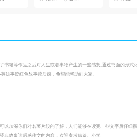
-28
26203
04-26
22006
了书籍等作品之后对人生或者事物产生的一些感想,通过书面的形式
小英雄事迹红色故事读后感，希望能帮助到大家。
可以加深你们对名著片段的了解，人们能够在读完一些文字后仔细
经典故事读后感作文的内容，欢迎参考借鉴。小学