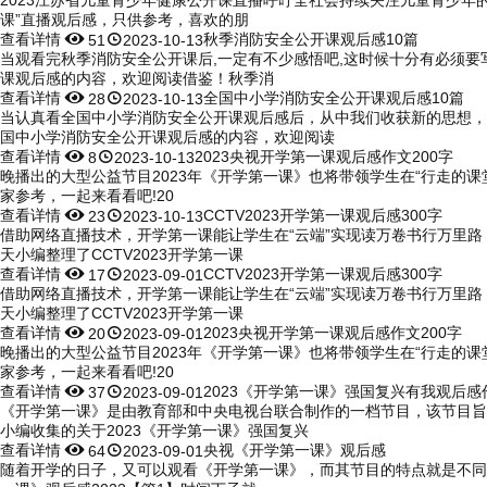
课”直播观后感，只供参考，喜欢的朋
查看详情


秋季消防安全公开课观后感10篇
51
2023-10-13
当观看完秋季消防安全公开课后,一定有不少感悟吧,这时候十分有必须要
课观后感的内容，欢迎阅读借鉴！秋季消
查看详情


全国中小学消防安全公开课观后感10篇
28
2023-10-13
当认真看全国中小学消防安全公开课观后感后，从中我们收获新的思想，
国中小学消防安全公开课观后感的内容，欢迎阅读
查看详情


2023央视开学第一课观后感作文200字
8
2023-10-13
晚播出的大型公益节目2023年《开学第一课》也将带领学生在“行走的课堂
家参考，一起来看看吧!20
查看详情


CCTV2023开学第一课观后感300字
23
2023-10-13
借助网络直播技术，开学第一课能让学生在“云端”实现读万卷书行万里路
天小编整理了CCTV2023开学第一课
查看详情


CCTV2023开学第一课观后感300字
17
2023-09-01
借助网络直播技术，开学第一课能让学生在“云端”实现读万卷书行万里路
天小编整理了CCTV2023开学第一课
查看详情


2023央视开学第一课观后感作文200字
20
2023-09-01
晚播出的大型公益节目2023年《开学第一课》也将带领学生在“行走的课堂
家参考，一起来看看吧!20
查看详情


2023《开学第一课》强国复兴有我观后感
37
2023-09-01
《开学第一课》是由教育部和中央电视台联合制作的一档节目，该节目旨
小编收集的关于2023《开学第一课》强国复兴
查看详情


央视《开学第一课》观后感
64
2023-09-01
随着开学的日子，又可以观看《开学第一课》，而其节目的特点就是不同