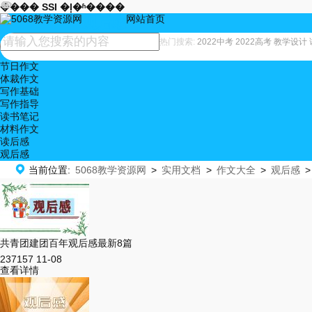










���� SSI �ļ�ʱ����
网站首页
观后感
热门搜索:
2022中考
2022高考
教学设计
节日作文
体裁作文
写作基础
写作指导
读书笔记
材料作文
读后感
观后感

当前位置:
5068教学资源网
>
实用文档
>
作文大全
>
观后感
>
共青团建团百年观后感最新8篇
237157
11-08
查看详情