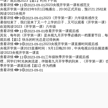
一课》观后感2023【篇1】时间下子就
查看详情


2023央视开学第一课有感范文
11
2023-09-01
央视开学第一课2023年9月1日晚播出，20:00正式开始，预计21:2
阅读!2023央视开
查看详情


2023《开学第一课》六年级有感作文
9
2023-09-01
暑假结束了，我们迎来了又一个上学的日子，又可以观看《开学第一课》
欢迎阅读!2023《开学第一课》六年级
查看详情


收看开学第一课观后感
11
2023-09-01
其实，每年的《开学第一课》是央视九月开学季必播的一档重要节目，每年
观后感【篇1】快乐的时光总是过得匆匆
查看详情


2023央视开学第一课直播时间观后感
9
2023-09-01
央视开学第一课2023直播时间：9月1日晚20:00，中央电视台综合频
读!2023央视开学第一课直
查看详情


三年级秋季开学第一课观后感
11
2023-09-01
嘿，同学们!时光匆匆流逝，伴随着九月开学季的到来，《开学第一课》也
季开学第一课观后感【篇1】作为档播
查看详情


9
2023-09-01