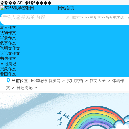










���� SSI �ļ�ʱ����
网站首页
日记周记
热门搜索:
2022中考
2022高考
教学设计
写人作文
状物作文
写景作文
叙事作文
说明文作文
议论文作文
书信作文
日记周记
想象作文
看图作文

当前位置:
5068教学资源网
>
实用文档
>
作文大全
>
体裁作
文
>
日记周记
>