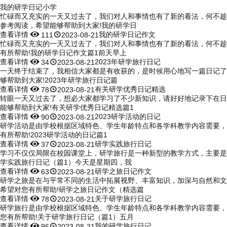
我的研学日记小学
忙碌而又充实的一天又过去了，我们对人和事情也有了新的看法，何不趁
参考阅读，希望能够帮助到大家!我的研学日
查看详情


我的研学日记作文
111
2023-08-21
忙碌而又充实的一天又过去了，我们对人和事情也有了新的看法，何不趁
有所帮助!我的研学日记作文篇1前天早上
查看详情


2023年研学旅行日记
34
2023-08-21
一天终于结束了，我相信大家都是有收获的，是时候用心地写一篇日记了
够帮助到大家!2023年研学旅行日记篇
查看详情


有关研学优秀日记精选
78
2023-08-21
转眼一天又过去了，想必大家都学习了不少新知识，请好好地记录下在日
能够帮助到大家!有关研学优秀日记精选篇1
查看详情


2023研学活动的日记
90
2023-08-21
研学活动是由学校根据区域特色、学生年龄特点和各学科教学内容需要，
有所帮助!2023研学活动的日记篇1
查看详情


研学实践旅行日记
37
2023-08-21
学习不仅仅局限在校园课堂上，研学旅行是一种新型的教学方式，主要是
学实践旅行日记（篇1）今天是星期四，我
查看详情


研学之旅日记作文
63
2023-08-21
研学之旅是在与平常不同的生活中拓展视野、丰富知识，加深与自然和文
希望对您有所帮助!研学之旅日记作文（精选篇
查看详情


关于研学旅行日记
78
2023-08-21
研学旅行是由学校根据区域特色、学生年龄特点和各学科教学内容需要，
您有所帮助!关于研学旅行日记（篇1）五月
查看详情


我的研学旅行日记
96
2023-08-21