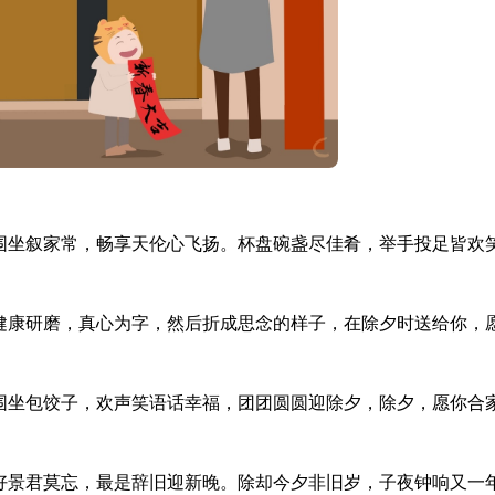
家围坐叙家常，畅享天伦心飞扬。杯盘碗盏尽佳肴，举手投足皆欢
，健康研磨，真心为字，然后折成思念的样子，在除夕时送给你，
人围坐包饺子，欢声笑语话幸福，团团圆圆迎除夕，除夕，愿你合
年好景君莫忘，最是辞旧迎新晚。除却今夕非旧岁，子夜钟响又一