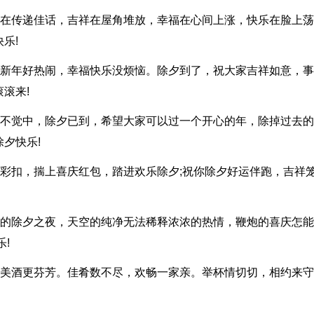
交谈在传递佳话，吉祥在屋角堆放，幸福在心间上涨，快乐在脸上荡
乐!
除夕新年好热闹，幸福快乐没烦恼。除夕到了，祝大家吉祥如意，
滚来!
不知不觉中，除夕已到，希望大家可以过一个开心的年，除掉过去
夕快乐!
幸福彩扣，揣上喜庆红包，踏进欢乐除夕;祝你除夕好运伴跑，吉祥
来临的除夕之夜，天空的纯净无法稀释浓浓的热情，鞭炮的喜庆怎
!
香，美酒更芬芳。佳肴数不尽，欢畅一家亲。举杯情切切，相约来守