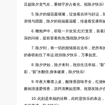
且趁除夕龙气在，秉烛守岁占春光。祝除夕快乐!
5. 除夕的烟花最璀璨，绽放着吉祥与好运
亲情与团圆，除夕的祝福最温暖，传递着安康和如
6. 鞭炮声中，听取一片欢笑;红灯笼里，装
深的问候，提前冒着热泡;预祝除夕快乐!
7. 除夕到，将一切的烦恼留在去年，把所
的春联粘住了幸运;祝你除夕快乐，万事如意。
8. 除夕伊始，除夕来到，祝你生活幸福，“新”
彩，“薪”水翻倍;身体健康，除夕快乐!
9. 年夜大餐摆上桌，酸辣香甜味齐全，红
酱焖浪漫爱情香，凉拌清爽如意降。祝朋友除夕合
10. 此刻是幸福的诠释，此时是快乐的表