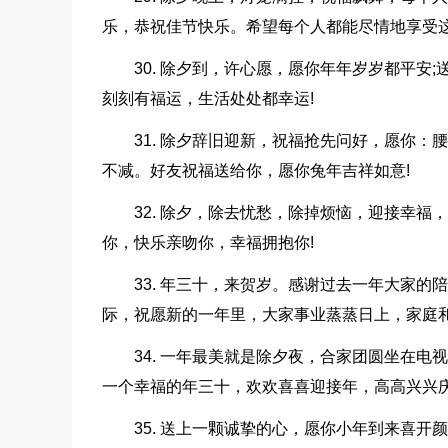
乐，恭祝佳节快乐。希望每个人都能尽情地享受
30. 除夕到，许心愿，愿你年年岁岁都平安
刻刻有福运，生活处处都幸运!
31. 除夕辞旧迎新，祝福抢先问好，愿你
不减。好友祝福送给你，愿你兔年吉祥如意!
32. 除夕，除去忧愁，除掉烦恼，迎接幸
你，快乐亲吻你，幸福拥抱你!
33. 年三十，来贺岁。感谢过去一年大家
际，祝愿新的一年里，大家事业蒸蒸日上，家庭和
34. 一年最美就是除夕夜，合家团圆坐在
一个幸福的年三十，欢欢喜喜迎接年，高高兴兴
35. 送上一颗诚挚的心，愿你小年到来喜开