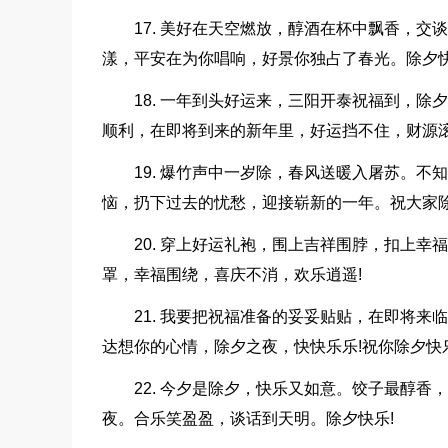
17. 美好在天空燃放，醇酒在杯中飘香，
漾，平安在为你唱响，好景你独占了春光。除夕快
18. 一年到头好运来，三阳开泰祝福到，
顺利，在即将到来的新年里，好运挡不住，财源滚
19. 爆竹声中一岁除，春风送暖入屠苏。
恼，扔下过去的忧愁，迎接崭新的一年。祝大家除
20. 穿上好运礼袍，围上吉祥围脖，扣上
罩，幸福围绕，喜庆不消，欢乐逍遥!
21. 我要把祝福准备的妥妥贴贴，在即将
达想你的心情，除夕之夜，快快乐乐!祝你除夕快乐
22. 今夕是除夕，快乐又如意。饺子最醇
夜。合乐笑盈盈，谈话到天明。除夕快乐!