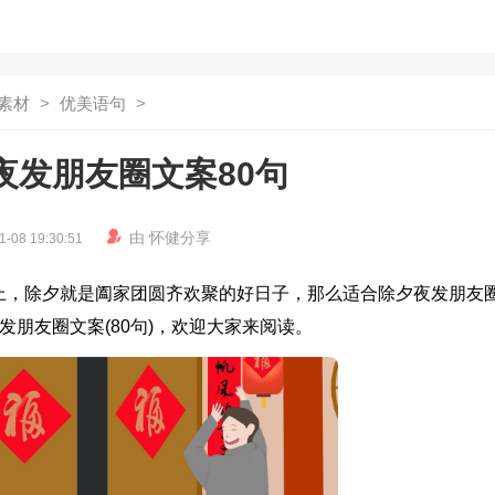
素材
>
优美语句
>
夜发朋友圈文案80句

由
怀健
分享
1-08 19:30:51
上，除夕就是阖家团圆齐欢聚的好日子，那么适合除夕夜发朋友
朋友圈文案(80句)，欢迎大家来阅读。