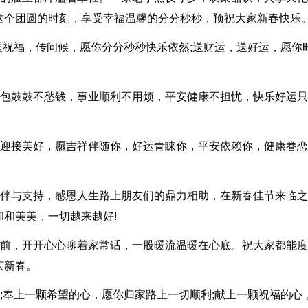
这个团圆的时刻，享受幸福温馨的分分秒秒，预祝大家新春快乐
;送祝福，传问候，愿你分分秒秒快乐依然;送财运，送好运，愿你
：腰包鼓鼓不愁钱，事业顺利不用烦，平安健康不担忧，快乐好运
福，迎接美好，愿吉祥伴随你，好运青睐你，平安依赖你，健康眷恋
的陪伴与支持，感恩人生路上朋友们的鼎力相助，在新春佳节来临之
和美美，一切越来越好!
电视前，开开心心聊着家常话，一股暖流温暖在心底。祝大家都能
庆新春。
颜;奉上一颗希望的心，愿你归家路上一切顺利;献上一颗祝福的心