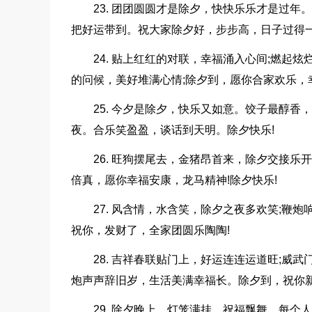
23. 团团圆圆才是除夕，快快乐乐才是过
把好运带到。祝大家除夕好，步步高，日子过得
24. 贴上红红的对联，幸福涌入心间;燃起
的问候，美好堆满心情;除夕到，愿你合家欢乐，
25. 今夕是除夕，快乐又如意。饺子最醇
夜。合乐笑盈盈，谈话到天明。除夕快乐!
26. 旺狗摆尾去，金猪昂首来，除夕交接乐
倍真，愿你幸福安康，龙马精神!除夕快乐!
27. 风含情，水含笑，除夕之夜多欢笑;鞭
祝你，发财了，全家团圆乐陶陶!
28. 吉祥春联贴门上，好运连连运道旺;威
炮声声辞旧岁，生活美满幸福长。除夕到，祝你新
29. 除夕晚上，灯笼满挂，祝福飘舞，每