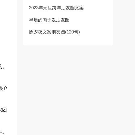
2023年元旦跨年朋友圈文案
早晨的句子发朋友圈
除夕夜文案朋友圈(120句)
笑。
愿护
家团
年。