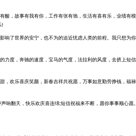
有甜有酸，故事有我有你，工作有张有弛，生活有喜有乐，业绩有
!
关系影响了世界的安宁，也不为的迫近忧虑人类的前程。我只想为
悍马的力度，奔驰的速度，宝马的气度，法拉利的风度，去挤上短
话甘甜，欢乐喜庆笑颜，新春吉祥共祝愿，万事如意勤劳挣钱，福
竹声声响翻天，快乐欢庆喜连绵;短信祝福来不断，愿你事事顺心愿