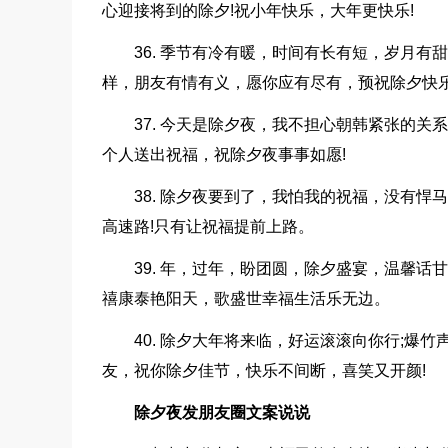
心迎接将到的除夕!祝小年快乐，大年更快乐!
36. 季节有冷有暖，时间有长有短，岁月
样，朋友有情有义，愿你应有尽有，预祝除夕快乐
37. 今天是除夕夜，我不担心朝韩紧张的
个人送出祝福，祝除夕夜事事如愿!
38. 除夕夜要到了，我怕我的祝福，没有
高速路!只有让祝福提前上路。
39. 年，过年，盼团圆，除夕盛宴，温馨
禧康泰艳阳天，歌盛世幸福生活乐无边。
40. 除夕大年将来临，好运滚滚向你行;爆
友，祝你除夕佳节，快乐不间断，喜笑又开颜!
除夕夜发朋友圈文案说说