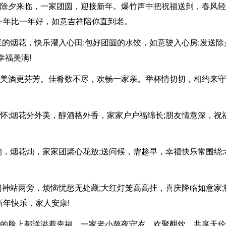
年。除夕来临，一家团圆，迎接新年。爆竹声中把祝福送到，春风
一年比一年好，如意吉祥陪你直到老。
炫烂的烟花，快乐灌入心田;包好团圆的水饺，如意驶入心房;发送除
幸福美满!
香，美酒更芬芳。佳肴数不尽，欢畅一家亲。举杯情切切，相约来守
开怀;烟花分外美，醇酒格外香，家家户户福绵长;朋友情意深，祝
炮响，烟花灿，家家团聚心花放;送问候，需趁早，幸福快乐常围绕;
武门神站两旁，烦恼忧愁无处藏;大红灯笼高高挂，喜庆降临如意家;
年快乐，家人安康!
个人的脸上都洋溢着幸福。一家老小熬夜守岁，欢聚酣饮，共享天