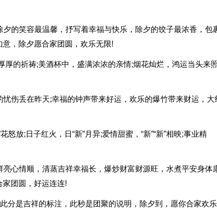
，除夕的笑容最温馨，抒写着幸福与快乐，除夕的饺子最浓香，包
意，除夕愿合家团圆，欢乐无限!
着厚厚的祈祷;美酒杯中，盛满浓浓的亲情;烟花灿烂，鸿运当头来照
有的忧伤丢在昨天;幸福的钟声带来好运，欢乐的爆竹带来财运，大
花怒放;日子红火，日“新”月异;爱情甜蜜，“新”“新”相映;事业精
烧鲜亮心情顺，清蒸吉祥幸福长，爆炒财富财源旺，水煮平安身体
家团圆，好运连连!
达，此分是吉祥的标注，此秒是团聚的说明，除夕到，愿你合家欢