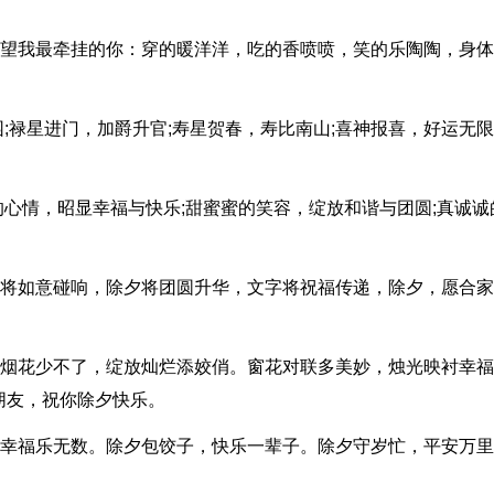
，希望我最牵挂的你：穿的暖洋洋，吃的香喷喷，笑的乐陶陶，身
园;禄星进门，加爵升官;寿星贺春，寿比南山;喜神报喜，好运无限
滋的心情，昭显幸福与快乐;甜蜜蜜的笑容，绽放和谐与团圆;真诚诚
酒杯将如意碰响，除夕将团圆升华，文字将祝福传递，除夕，愿合
爆竹烟花少不了，绽放灿烂添姣俏。窗花对联多美妙，烛光映衬幸福
朋友，祝你除夕快乐。
竹，幸福乐无数。除夕包饺子，快乐一辈子。除夕守岁忙，平安万里