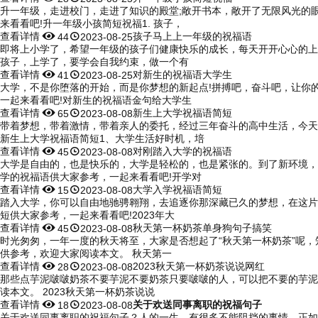
升一年级，走进校门，走进了知识的殿堂;敞开书本，敞开了无限风光的
来看看吧!升一年级小孩简短祝福1. 孩子，
查看详情


孩子马上上一年级的祝福语
44
2023-08-25
即将上小学了，希望一年级的孩子们健康快乐的成长，每天开开心心的上
孩子，上学了，要学会自我约束，做一个有
查看详情


对新生的祝福语大学生
41
2023-08-25
大学，不是你堕落的开始，而是你梦想的新起点!拼搏吧，奋斗吧，让你
一起来看看吧!对新生的祝福语金句给大学生
查看详情


新生上大学祝福语简短
65
2023-08-08
带着梦想，带着激情，带着亲人的委托，经过三年奋斗的高中生活，今天
新生上大学祝福语简短1、大学生活好时机，培
查看详情


对刚踏入大学的祝福语
45
2023-08-08
大学是自由的，也是快乐的，大学是轻松的，也是紧张的。到了新环境，
学的祝福语供大家参考，一起来看看吧!开学对
查看详情


大学入学祝福语简短
15
2023-08-08
踏入大学，你可以自由地驰骋翱翔，去追逐你那深藏已久的梦想，在这片
短供大家参考，一起来看看吧!2023年大
查看详情


秋天第一杯奶茶单身狗句子搞笑
45
2023-08-08
时光匆匆，一年一度的秋天将至，大家是否想起了“秋天第一杯奶茶”呢，
供参考，欢迎大家阅读本文。 秋天第一
查看详情


2023秋天第一杯奶茶说说网红
28
2023-08-08
那些点芋泥啵啵奶茶不要芋泥不要奶茶只要啵啵的人，可以把不要的芋泥和
读本文。 2023秋天第一杯奶茶说说
查看详情


关于欢送同事离职的祝福句子
18
2023-08-08
关于欢送同事离职的祝福句子？人的一生，有很多不能阻挡的事情，正如