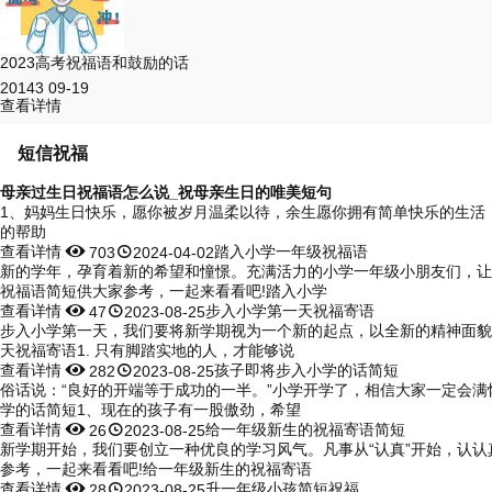
2023高考祝福语和鼓励的话
20143
09-19
查看详情
短信祝福
母亲过生日祝福语怎么说_祝母亲生日的唯美短句
1、妈妈生日快乐，愿你被岁月温柔以待，余生愿你拥有简单快乐的生活
的帮助
查看详情


踏入小学一年级祝福语
703
2024-04-02
新的学年，孕育着新的希望和憧憬。充满活力的小学一年级小朋友们，让
祝福语简短供大家参考，一起来看看吧!踏入小学
查看详情


步入小学第一天祝福寄语
47
2023-08-25
步入小学第一天，我们要将新学期视为一个新的起点，以全新的精神面貌
天祝福寄语1. 只有脚踏实地的人，才能够说
查看详情


孩子即将步入小学的话简短
282
2023-08-25
俗话说：“良好的开端等于成功的一半。”小学开学了，相信大家一定会
学的话简短1、现在的孩子有一股傲劲，希望
查看详情


给一年级新生的祝福寄语简短
26
2023-08-25
新学期开始，我们要创立一种优良的学习风气。凡事从“认真”开始，认
参考，一起来看看吧!给一年级新生的祝福寄语
查看详情


升一年级小孩简短祝福
28
2023-08-25