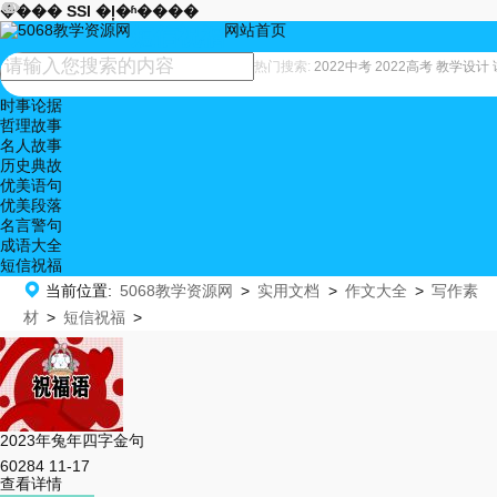










���� SSI �ļ�ʱ����
网站首页
短信祝福
热门搜索:
2022中考
2022高考
教学设计
时事论据
哲理故事
名人故事
历史典故
优美语句
优美段落
名言警句
成语大全
短信祝福

当前位置:
5068教学资源网
>
实用文档
>
作文大全
>
写作素
材
>
短信祝福
>
2023年兔年四字金句
60284
11-17
查看详情