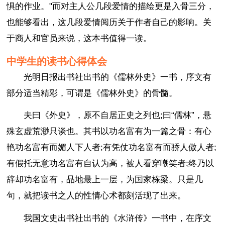
惧的作业。"而对主人公几段爱情的描绘更是入骨三分，
也能够看出，这几段爱情阅历关于作者自己的影响。关
于商人和官员来说，这本书值得一读。
中学生的读书心得体会
光明日报出书社出书的《儒林外史》一书，序文有
部分适当精彩，可谓是《儒林外史》的骨髓。
夫曰《外史》，原不自居正史之列也;曰“儒林”，悬
殊玄虚荒渺只谈也。其书以功名富有为一篇之骨：有心
艳功名富有而媚人下人者;有凭仗功名富有而骄人傲人者;
有假托无意功名富有自认为高，被人看穿嘲笑者;终乃以
辞却功名富有，品地最上一层，为国家栋梁。只是几
句，就把读书之人的性情心术都刻活现了出来。
我国文史出书社出书的《水浒传》一书中，在序文