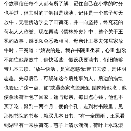
个故事信任每个人都有所了解，记住自己在小学的时分
也学过，但其时的了解很是浅薄，记住是一个孩子每天
放牛，无意傍边学会了画荷花，并一向坚持，终究花的
荷花人人称誉。现在再读《儒林外史》中，整个关于王
冕的故事，感觉领会悉数相同。母亲让王冕去邻居家放
牛时，王冕道：“娘说的是。我在书院里坐着，心里也闷;
不如往他家放牛，倒快活些。假设我要读书，仍旧能够
带几本去读。”放牛快活，是宽慰慈母;带书去读，是述明
志趣。先母后己，可觇知这今后处事为人。后边的描绘
也验证了这一点。如“或遇秦家煮些腌鱼·腊肉给他吃，他
便拿块荷叶包了回家，递与母亲。每日点心钱，他也不
买了吃，聚到一两个月，便偷个孔，走到村书院里，见
那闯书院的书客，就买几本旧书。”有一全国雨，王冕看
到湖里有十来枝荷花，苞子上清水滴滴，荷叶上水珠滚