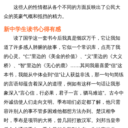
这些人的性情都从各个不同的方面反映出了公民大
众的英豪气概和抵挡的精力。
新中学生读书心得有感
读了国学这一套书今后我真是慨叹万千，它让我知
道了许多感人肺腑的故事，它似一个常识库，点亮了我
的心灵。“仁”里边的《美金的价值》、“义”里边的《大义
桥》、“智”里边的《无心的鹿》……其间我最喜爱“信”这
本书，我能从中体会到“信”让人获益非浅，那一句句简练
的言语却蕴含着深入的道理，例如有这样一句话让我形
象深入“言心信，行必果，君子一言，驷马难追”。古今中
外诚信使人们走向文明。季布咱们必定都了解，他只需
容许别人的事不管多困难他都想方法办到。楚汉相争
时，季布是项羽的大将，曾几回打败汉军。刘邦当皇帝