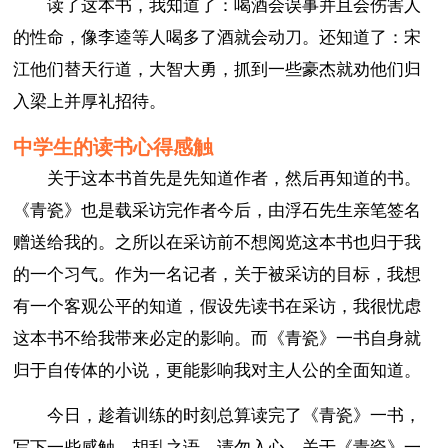
读了这本书，我知道了：喝酒会误事并且会伤害人
的性命，像李逵等人喝多了酒就会动刀。还知道了：宋
江他们替天行道，大智大勇，抓到一些豪杰就劝他们归
入梁上并厚礼招待。
中学生的读书心得感触
关于这本书首先是先知道作者，然后再知道的书。
《青瓷》也是载采访完作者今后，由浮石先生亲笔签名
赠送给我的。之所以在采访前不想阅览这本书也归于我
的一个习气。作为一名记者，关于被采访的目标，我想
有一个客观公平的知道，假设先读书在采访，我很忧虑
这本书不给我带来必定的影响。而《青瓷》一书自身就
归于自传体的小说，更能影响我对主人公的全面知道。
今日，趁着训练的时刻总算读完了《青瓷》一书，
写下一些感触。胡乱之语，请勿入心。关于《青瓷》一