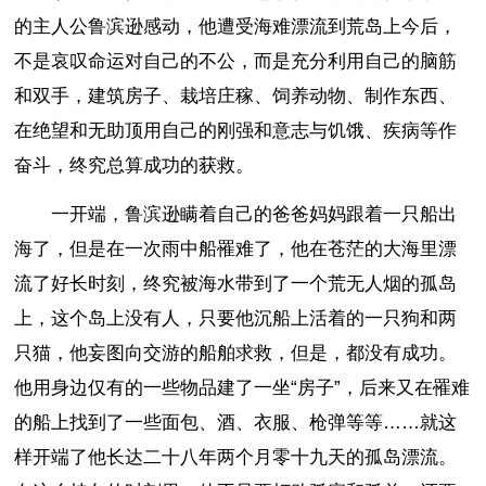
的主人公鲁滨逊感动，他遭受海难漂流到荒岛上今后，
不是哀叹命运对自己的不公，而是充分利用自己的脑筋
和双手，建筑房子、栽培庄稼、饲养动物、制作东西、
在绝望和无助顶用自己的刚强和意志与饥饿、疾病等作
奋斗，终究总算成功的获救。
一开端，鲁滨逊瞒着自己的爸爸妈妈跟着一只船出
海了，但是在一次雨中船罹难了，他在苍茫的大海里漂
流了好长时刻，终究被海水带到了一个荒无人烟的孤岛
上，这个岛上没有人，只要他沉船上活着的一只狗和两
只猫，他妄图向交游的船舶求救，但是，都没有成功。
他用身边仅有的一些物品建了一坐“房子”，后来又在罹难
的船上找到了一些面包、酒、衣服、枪弹等等……就这
样开端了他长达二十八年两个月零十九天的孤岛漂流。