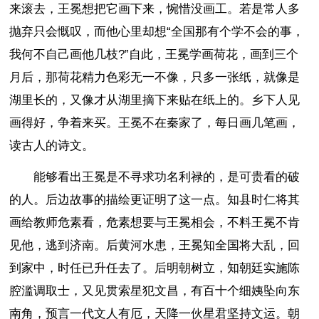
来滚去，王冕想把它画下来，惋惜没画工。若是常人多
抛弃只会慨叹，而他心里却想“全国那有个学不会的事，
我何不自己画他几枝?”自此，王冕学画荷花，画到三个
月后，那荷花精力色彩无一不像，只多一张纸，就像是
湖里长的，又像才从湖里摘下来贴在纸上的。乡下人见
画得好，争着来买。王冕不在秦家了，每日画几笔画，
读古人的诗文。
能够看出王冕是不寻求功名利禄的，是可贵看的破
的人。后边故事的描绘更证明了这一点。知县时仁将其
画给教师危素看，危素想要与王冕相会，不料王冕不肯
见他，逃到济南。后黄河水患，王冕知全国将大乱，回
到家中，时任已升任去了。后明朝树立，知朝廷实施陈
腔滥调取士，又见贯索星犯文昌，有百十个细姨坠向东
南角，预言一代文人有厄，天降一伙星君坚持文运。朝