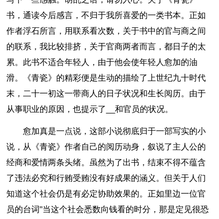
书，通读今后感言，不归于我所喜爱的一类书本。正如
作者浮石所言，用联系看次数，关于书中的官与商之间
的联系，我比较排挤，关于官商两者而言，都日子的太
累。此书不适合年轻人，由于他会使年轻人愈加的油
滑。《青瓷》的精彩便是生动的描绘了上世纪九十时代
末，二十一初这一带商人的日子状况和生长阅历。由于
从事职业的原因，也提示了__和官员的状况。
愈加真是一点说，这部小说彻底归于一部写实的小
说，从《青瓷》作者自己的阅历动身，叙说了主人公的
经商和爱情两条头绪。虽然为了出书，结束不得不蕴含
了违法必究和行贿受贿没有好成果的涵义。但关于人们
知道这个社会仍是有必定协助效果的。正如里边一位官
员的台词"当这个社会悉数向钱看的时分，那是定见很恐