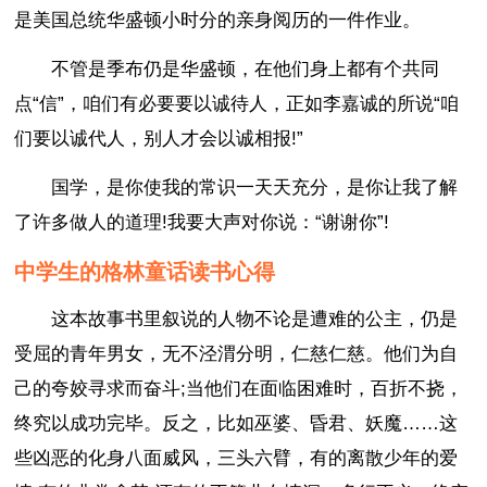
是美国总统华盛顿小时分的亲身阅历的一件作业。
不管是季布仍是华盛顿，在他们身上都有个共同
点“信”，咱们有必要要以诚待人，正如李嘉诚的所说“咱
们要以诚代人，别人才会以诚相报!”
国学，是你使我的常识一天天充分，是你让我了解
了许多做人的道理!我要大声对你说：“谢谢你”!
中学生的格林童话读书心得
这本故事书里叙说的人物不论是遭难的公主，仍是
受屈的青年男女，无不泾渭分明，仁慈仁慈。他们为自
己的夸姣寻求而奋斗;当他们在面临困难时，百折不挠，
终究以成功完毕。反之，比如巫婆、昏君、妖魔……这
些凶恶的化身八面威风，三头六臂，有的离散少年的爱