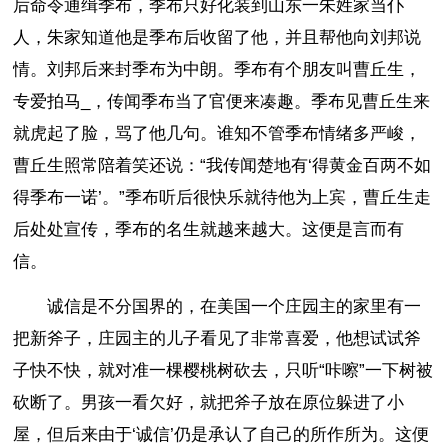
后命令通缉季布，季布只好化装到山东一朱姓家当仆
人，朱家知道他是季布后收留了他，并且帮他向刘邦说
情。刘邦后来封季布为中朗。季布有个朋友叫曹丘生，
专爱拍马_，传闻季布当了官便来凑趣。季布见曹丘生来
就虎起了脸，骂了他几句。谁知不管季布情绪多严峻，
曹丘生照常陪着笑还说：“我传闻楚地有‘得黄金百两不如
得季布一诺’。”季布听后很快乐就待他为上宾，曹丘生走
后处处宣传，季布的名生就越来越大。这便是言而有
信。
诚信是不分国界的，在美国一个庄园主的家里有一
把新斧子，庄园主的儿子看见了非常喜爱，他想试试斧
子快不快，就对准一棵樱桃树砍去，只听“咔嚓”一下树被
砍断了。男孩一看欠好，就把斧子放在原位躲进了小
屋，但后来由于‘诚信’仍是承认了自己的所作所为。这便