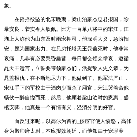
象。
在摇摇欲坠的北宋晚期，梁山泊豪杰忠君报国，除
暴安良，着实令人钦佩。比方一百单八将中的宋江，江
湖上人称他为山东及时雨宋押司，他深明大义，急盼招
安，愿为国家出力。在兄弟托塔天王晁盖死时，他非常
哀痛，几非有必要哭昏曩昔，每日都会领众举哀，遵循
晁天王遗言，立誓要带领豪杰们，活捉敌人史文恭，为
晁盖报仇，在不断地尽力下，他做到了。他军法严正，
宋江手下的军校由于酒肉少而杀了厢官，宋江哭着命他
畅饮一醉自缢而死，然后，他顾着梁山泊时的恩惠，盛
棺安葬，他真是一个有情有义，泾渭分明的好官。
而反过来呢，以高俅为首的_佞宦官使人愤怒，高俅
身为殿帅府太尉，本应报效朝廷，而他却由于宠溺养