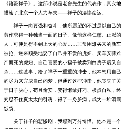
《骆驼祥子》。这部小说是老舍先生的代表作，真实地
描绘了北京一个人力车夫——祥子的凄惨命运。
祥子一向要强和奋斗，他所愿望的不过是以自己的
劳作求得一种独当一面的日子。像他这样仁慈、正派的
人，可便是得不到上天的心爱……非常困难买来的新车
被抢、逆来顺受地娶了自己并不爱的虎妞、卖车安葬难
产而死的虎妞、自己喜爱的小福子被卖到白房子后又自
杀……这些事，给了祥子一重重的冲击，他本想用自己
的尽力来完成自己的梦，但通过这些冲击，他丧失了关
于日子决心，苟且偷安，变得懒散奸刁、极点自私，终
究忍不住夏太太的引诱，得了一身脏病，成为一堆酒囊
饭袋。
关于祥子的悲惨剧，我感到万分怜惜。他本是一个