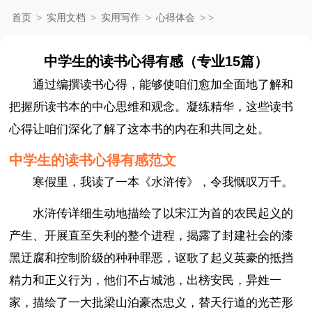
首页
>
实用文档
>
实用写作
>
心得体会
>
>
中学生的读书心得有感（专业15篇）
通过编撰读书心得，能够使咱们愈加全面地了解和
把握所读书本的中心思维和观念。凝练精华，这些读书
心得让咱们深化了解了这本书的内在和共同之处。
中学生的读书心得有感范文
寒假里，我读了一本《水浒传》，令我慨叹万千。
水浒传详细生动地描绘了以宋江为首的农民起义的
产生、开展直至失利的整个进程，揭露了封建社会的漆
黑迂腐和控制阶级的种种罪恶，讴歌了起义英豪的抵挡
精力和正义行为，他们不占城池，出榜安民，异姓一
家，描绘了一大批梁山泊豪杰忠义，替天行道的光芒形