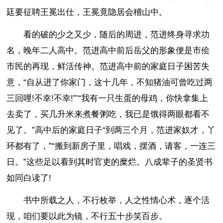
廷要征聘王冕出仕，王冕竟隐居会稽山中。
看的破的少之又少，随后的周进，范进终身寻求功
名，晚年二人高中。范进高中前后岳父的形象便是市侩
市民的再现，鲜活传神。范进高中前的家庭日子困苦失
意，“自从进了你家门，这十几年，不知猪油可曾吃过两
三回哩!不幸!不幸!”’“我有一只生蛋的母鸡，你快拿集上
去卖了，买几升米来煮餐粥吃，我已是饿得两眼都看不
见了。”高中后的家庭日子“到两三个月，范进家奴才，丫
环都有了，”“搬到新房子里，唱戏，摆酒，请客，一连三
日。”这些足以看到其时官吏的糜烂。八成辈子的圣贤书
如同白读了!
书中所载之人，不行枚举，人之性情心术，逐个活
现，咱们要以此为镜，不行五十步笑百步。