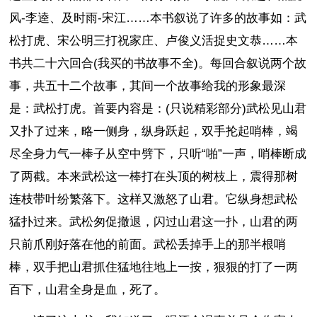
风-李逵、及时雨-宋江……本书叙说了许多的故事如：武
松打虎、宋公明三打祝家庄、卢俊义活捉史文恭……本
书共二十六回合(我买的书故事不全)。每回合叙说两个故
事，共五十二个故事，其间一个故事给我的形象最深
是：武松打虎。首要内容是：(只说精彩部分)武松见山君
又扑了过来，略一侧身，纵身跃起，双手抡起哨棒，竭
尽全身力气一棒子从空中劈下，只听“啪”一声，哨棒断成
了两截。本来武松这一棒打在头顶的树枝上，震得那树
连枝带叶纷繁落下。这样又激怒了山君。它纵身想武松
猛扑过来。武松匆促撤退，闪过山君这一扑，山君的两
只前爪刚好落在他的前面。武松丢掉手上的那半根哨
棒，双手把山君抓住猛地往地上一按，狠狠的打了一两
百下，山君全身是血，死了。