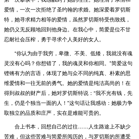
爱情，一次一次拒绝了圣约翰的求婚。她深爱着罗切斯
特，她寻求精力相等的爱情，虽然罗切斯特受伤致残，
她仍义无反顾地回到他身边。在我心中，简爱是位不甘
忍耐社会压榨，勇于寻求个人美好的女人。
“你认为由于我穷，卑微、不美、低矮，我就没有魂
灵没有心吗？你想错了，我的魂灵和你相同。”简爱这句
铿锵有力的言语，体现了她与众不同的纯真、朴素的思
维爱情和一往无前的勇气。她的爱情是纯洁高尚的！在
得到叔叔的财产后，她对罗切斯特说：“我不光有钱，先
生，仍是个独当一面的人！”这句话让我感动：她极力争
取独立的品质和庄严，实在是难能可贵的。
合上书本，回想自己的过往……人生路途上不缺少
苦难，但这些苦难与简爱所阅历的，与罗切斯的所遭受