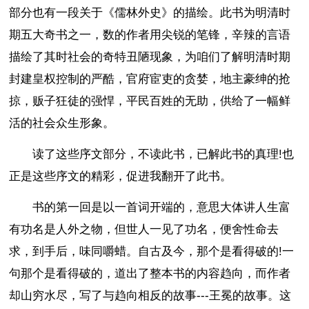
部分也有一段关于《儒林外史》的描绘。此书为明清时
期五大奇书之一，数的作者用尖锐的笔锋，辛辣的言语
描绘了其时社会的奇特丑陋现象，为咱们了解明清时期
封建皇权控制的严酷，官府宦吏的贪婪，地主豪绅的抢
掠，贩子狂徒的强悍，平民百姓的无助，供给了一幅鲜
活的社会众生形象。
读了这些序文部分，不读此书，已解此书的真理!也
正是这些序文的精彩，促进我翻开了此书。
书的第一回是以一首词开端的，意思大体讲人生富
有功名是人外之物，但世人一见了功名，便舍性命去
求，到手后，味同嚼蜡。自古及今，那个是看得破的!一
句那个是看得破的，道出了整本书的内容趋向，而作者
却山穷水尽，写了与趋向相反的故事---王冕的故事。这