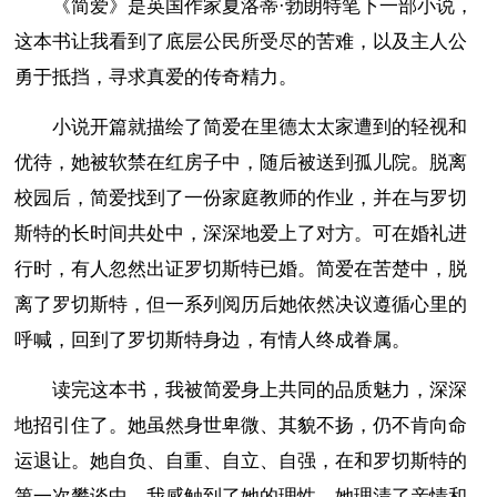
《简爱》是英国作家夏洛蒂·勃朗特笔下一部小说，
这本书让我看到了底层公民所受尽的苦难，以及主人公
勇于抵挡，寻求真爱的传奇精力。
小说开篇就描绘了简爱在里德太太家遭到的轻视和
优待，她被软禁在红房子中，随后被送到孤儿院。脱离
校园后，简爱找到了一份家庭教师的作业，并在与罗切
斯特的长时间共处中，深深地爱上了对方。可在婚礼进
行时，有人忽然出证罗切斯特已婚。简爱在苦楚中，脱
离了罗切斯特，但一系列阅历后她依然决议遵循心里的
呼喊，回到了罗切斯特身边，有情人终成眷属。
读完这本书，我被简爱身上共同的品质魅力，深深
地招引住了。她虽然身世卑微、其貌不扬，仍不肯向命
运退让。她自负、自重、自立、自强，在和罗切斯特的
第一次攀谈中，我感触到了她的理性。她理清了亲情和