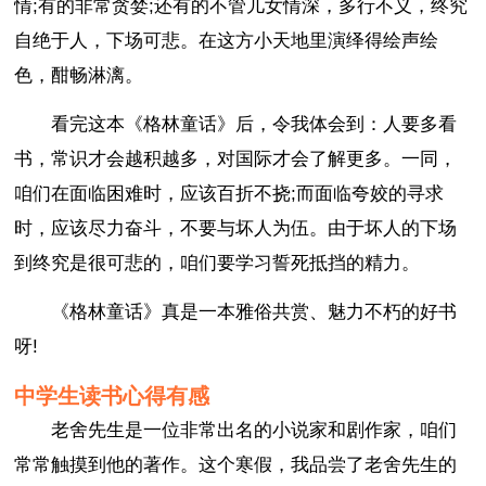
情;有的非常贪婪;还有的不管儿女情深，多行不义，终究
自绝于人，下场可悲。在这方小天地里演绎得绘声绘
色，酣畅淋漓。
看完这本《格林童话》后，令我体会到：人要多看
书，常识才会越积越多，对国际才会了解更多。一同，
咱们在面临困难时，应该百折不挠;而面临夸姣的寻求
时，应该尽力奋斗，不要与坏人为伍。由于坏人的下场
到终究是很可悲的，咱们要学习誓死抵挡的精力。
《格林童话》真是一本雅俗共赏、魅力不朽的好书
呀!
中学生读书心得有感
老舍先生是一位非常出名的小说家和剧作家，咱们
常常触摸到他的著作。这个寒假，我品尝了老舍先生的