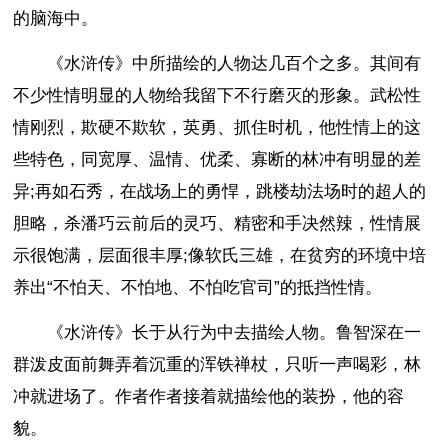
的脑海中。
《水浒传》中所描绘的人物达几百个之多。其间有
不少性情明显的人物给我留下不行磨灭的形象。武松性
情刚烈，欺硬不欺软，英勇、抓住时机，他性情上的这
些特色，同宽厚、温情、优柔、寡断的林冲有明显的差
异;再如石秀，在战场上的勇悍，跳楼劫法场时的超人的
胆略，杀潘巧云前后的灵巧、精密和手决然辣，性情展
示很饱满，层面很丰厚;像软氏三雄，在贫穷的环境中培
养出“不怕天、不怕地、不怕吃官司”的抵挡性情。
《水浒传》长于从行为中去描绘人物。鲁智深在一
群泼皮面前舞弄着沉重的浑铁禅杖，只听一声喝彩，林
冲就进场了。作者作者接着就描绘他的装扮，他的容
貌。