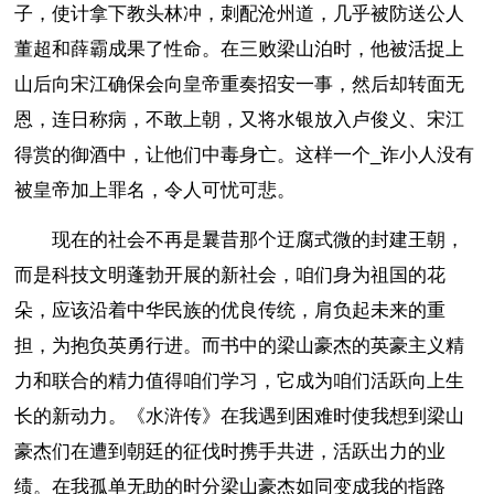
子，使计拿下教头林冲，刺配沧州道，几乎被防送公人
董超和薛霸成果了性命。在三败梁山泊时，他被活捉上
山后向宋江确保会向皇帝重奏招安一事，然后却转面无
恩，连日称病，不敢上朝，又将水银放入卢俊义、宋江
得赏的御酒中，让他们中毒身亡。这样一个_诈小人没有
被皇帝加上罪名，令人可忧可悲。
现在的社会不再是曩昔那个迂腐式微的封建王朝，
而是科技文明蓬勃开展的新社会，咱们身为祖国的花
朵，应该沿着中华民族的优良传统，肩负起未来的重
担，为抱负英勇行进。而书中的梁山豪杰的英豪主义精
力和联合的精力值得咱们学习，它成为咱们活跃向上生
长的新动力。《水浒传》在我遇到困难时使我想到梁山
豪杰们在遭到朝廷的征伐时携手共进，活跃出力的业
绩。在我孤单无助的时分梁山豪杰如同变成我的指路