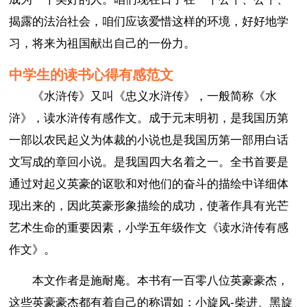
揭露的法治社会，咱们应该爱惜这样的环境，好好地学
习，将来为祖国献出自己的一份力。
中学生的读书心得有感范文
《水浒传》又叫《忠义水浒传》，一般简称《水
浒》，读水浒传有感作文。成于元末明初，是我国历第
一部以农民起义为体裁的小说也是我国历第一部用白话
文写成的章回小说。是我国四大名着之一。全书首要是
通过对起义英豪的讴歌和对他们的奋斗的描绘中详细体
现出来的，因此英豪形象描绘的成功，使著作具有光芒
艺术生命的重要因素，小学五年级作文《读水浒传有感
作文》。
本文作者是施耐庵。本书有一百零八位英豪豪杰，
这些英豪豪杰都有着自己的称谓如：小旋风-柴进、黑旋