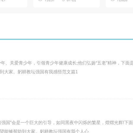
7-27
73137
07-22
72028
年、关爱青少年，引领青少年健康成长;他们弘扬“五老”精神，下面
到大家。躬耕教坛强国有我感悟范文篇1
习强国”会是一个巨大的引导，如同黑夜中闪烁的繁星，熠熠光辉!下
望能够帮助到大家。躬耕教坛强国有我个人心