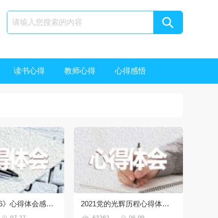
读书心得
教师心得
心得感悟
央视《榜样6》心得体会感悟(精选10篇)
2021党的光辉历程心得体会600字


