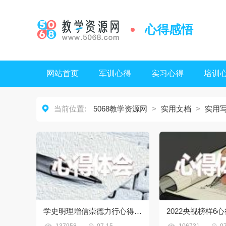
心得感悟
网站首页
军训心得
实习心得
培训

当前位置:
5068教学资源网
>
实用文档
>
实用
学史明理增信崇德力行心得1000字



