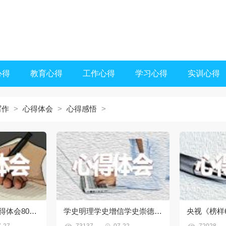
心得
教育心得
工作心得
学习心得
实训心得
写作
>
心得体会
>
心得感悟
>
2022央视榜样6心得体会800字10篇
学史明理学史增信学史崇德学史力行的感悟


