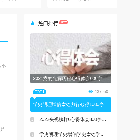
07-27
63262
06-09

热门排行
是小
2021党的光辉历程心得体会600字

137958
TOP.1
学史明理增信崇德力行心得1000字
2022央视榜样6心得体会800字10篇
2
面是
学史明理学史增信学史崇德学史力行的感悟
3