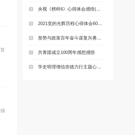
央视《榜样6》心得体会感悟(精选10篇)
4
2021党的光辉历程心得体会600字
5
形势与政策百年奋斗谋复兴勇毅前行兴伟业心得体会
6
教育
共青团成立100周年感想感悟
7
学史明理增信崇德力行主题心得体会
8
们描