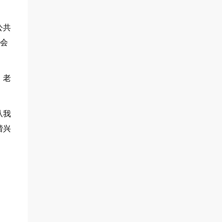
公共
社会
，老
从我
谐兴