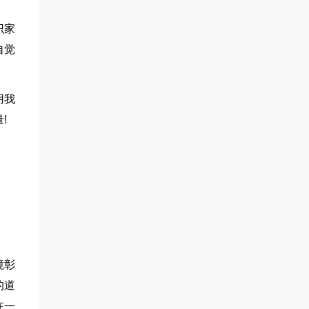
识家
自觉
用我
!
境彰
的道
在一