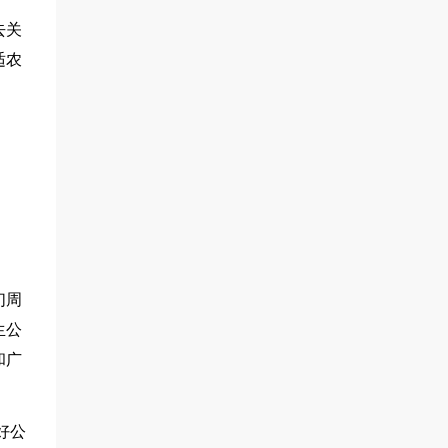
去关
适农
们周
生公
和广
好公