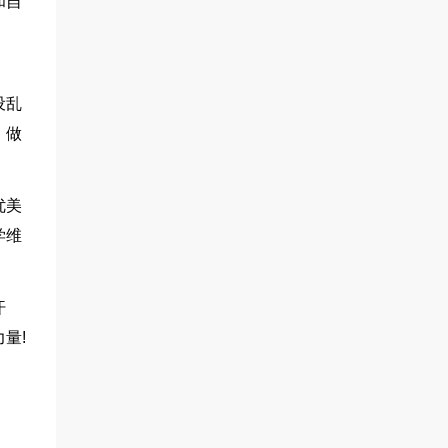
和自
设乱
、做
优美
学维
汗
量!