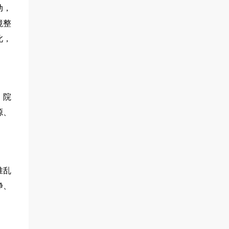
动，
境整
此，
、院
源、
堆乱
净、