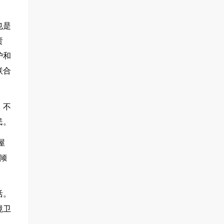
也是
责
护和
联合
、不
民。
屋
倾
活。
境卫