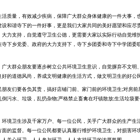
生活质量，有效减少疾病，保障广大群众身体健康的一件大事，
建设和谐寺下的一件好事，更是我们大家共同的美好愿望和应尽
，大力支持，自觉遵守卫生公德，更需要大家以实际行动自觉维
在寺下乡党委、政府的大力支持下，寺下乡团委和寺下中学团委
。广大群众朋友要逐步树立公共环境卫生意识，自觉摒弃不文明
良好的道德风尚，养成文明健康的生活方式，做文明卫生的好公
民朋友们要各负其责，搞好店铺门前、家门前的环境卫生;对房前
倒污水、垃圾，乱扔杂物;严格禁止畜禽在圩镇散放;生活垃圾要
。环境卫生涉及千家万户、每一位公民，关乎广大群众的生产生
方面的监督。每一位公民都要认真履行维护环境卫生，对损害环
人人关心环卫、人人参与环卫、人人支持环卫的浓厚氛围。