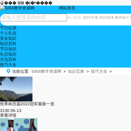










���� SSI �ļ�ʱ����
网站首页
技巧大全
热门搜索:
2022中考
2022高考
教学设计
节日起源
个人礼仪
安全知识
知识百科
节日知识
礼仪知识
方法百科
技巧大全

当前位置:
5068教学资源网
>
知识宝典
>
技巧大全
>
世界杯历届2022冠军最新一览
3130
06-13
查看详情