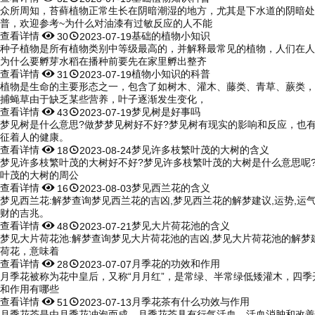
众所周知，苔藓植物正常生长在阴暗潮湿的地方，尤其是下水道的阴暗处
普，欢迎参考~为什么对油漆有过敏反应的人不能
查看详情


基础的植物小知识
30
2023-07-19
种子植物是所有植物类别中等级最高的，并解释最常见的植物，人们在人
为什么要孵芽水稻在播种前要先在家里孵出整齐
查看详情


植物小知识的科普
31
2023-07-19
植物是生命的主要形态之一，包含了如树木、灌木、藤类、青草、蕨类，
捕蝇草由于缺乏某些营养，叶子逐渐发生变化，
查看详情


梦见树是好事吗
43
2023-07-19
梦见树是什么意思?做梦梦见树好不好?梦见树有现实的影响和反应，也有梦者的主观想象，
征着人的健康。
查看详情


梦见许多枝繁叶茂的大树的含义
18
2023-08-24
梦见许多枝繁叶茂的大树好不好?梦见许多枝繁叶茂的大树是什么意思呢?请看
叶茂的大树的周公
查看详情


梦见西兰花的含义
16
2023-08-03
梦见西兰花:解梦查询梦见西兰花的吉凶,梦见西兰花的解梦建议,运势,运气指数等内容,梦见西兰花的人都可以
财的吉兆。
查看详情


梦见大片荷花池的含义
48
2023-07-21
梦见大片荷花池:解梦查询梦见大片荷花池的吉凶,梦见大片荷花池的解梦建议,运势,运气指数等
荷花，意味着
查看详情


月季花的功效和作用
28
2023-07-07
月季花被称为花中皇后，又称“月月红”，是常绿、半常绿低矮灌木，四
和作用有哪些
查看详情


月季花茶有什么功效与作用
51
2023-07-13
月季花茶是由月季花冲泡而成，月季花茶具有行气活血、活血消肿和改善