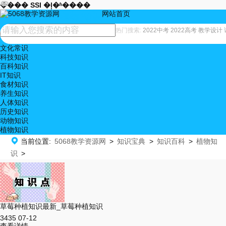










���� SSI �ļ�ʱ����
网站首页
植物知识
热门搜索:
2022中考
2022高考
教学设计
文化常识
科技知识
百科知识
IT知识
食材知识
养生知识
人体知识
历史知识
动物知识
植物知识

当前位置:
5068教学资源网
>
知识宝典
>
知识百科
>
植物知
识
>
草莓种植知识最新_草莓种植知识
3435
07-12