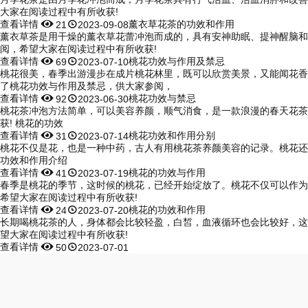
大家在阅读过程中有所收获!
查看详情


薰衣草花茶的功效和作用
21
2023-09-08
薰衣草茶是用干燥的薰衣草花蕾冲泡而成的，具有安神助眠、提神醒脑和
阅，希望大家在阅读过程中有所收获!
查看详情


桃花功效与作用及禁忌
69
2023-07-10
桃花很美，春季出游漫步在成片桃花林里，既可以欣赏美景，又能闻花香
了桃花功效与作用及禁忌，供大家参阅，
查看详情


桃花功效与禁忌
92
2023-06-30
桃花茶冲泡方法简单，可以美容养颜，顺气消食，是一款浪漫的春天花茶
获! 桃花的功效
查看详情


桃花功效和作用分别
31
2023-07-14
桃花不仅是花，也是一种中药，古人有用桃花茶养颜美容的记录。桃花还有
功效和作用介绍
查看详情


桃花的功效与作用
41
2023-07-19
春季是桃花的季节，这时候的桃花，已经开始绽放了。桃花不仅可以作为
希望大家在阅读过程中有所收获!
查看详情


桃花的功效和作用
24
2023-07-20
长期喝桃花茶的人，身体都会比较轻盈，白皙，血液循环也会比较好，这
望大家在阅读过程中有所收获!
查看详情


50
2023-07-01