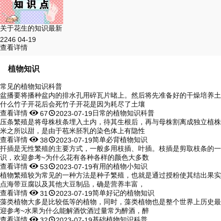
关于花生的知识最新
2246
04-19
查看详情
植物知识
常见的植物知识科普
盆播要将播种盆内的排水孔用碎瓦片暏上。然后将先准备好的干燥培养土
什么竹子开花后会死竹子开花是因为耗尽了土壤
查看详情


日常的植物知识科普
67
2023-07-19
压条繁殖是将母株枝条埋入土内，待其生根后，再与母株割离成独立植株
米之所以甜，是由于苞米胚乳的染色体上有隐性
查看详情


简单必背植物知识
38
2023-07-19
扦插是无性繁殖的主要方式，一般多用枝插、叶插。枝插是剪取枝条的一
识，欢迎参考~为什么花有各种各样的颜色大多数
查看详情


有用的植物小知识
53
2023-07-19
植物繁殖较为常见的一种方法是种子繁殖，也就是通过授粉使其结出果实
点海带豆腐以及其他大豆制品，确是营养丰富，
查看详情


简单好记的植物知识
31
2023-07-19
藻类植物大多是比较低等的植物，同时，藻类植物也是整个世界上历史最
迎参考~水果为什么能解酒饮酒过量常为醉酒，醉
查看详情


基础植物知识科普
32
2023-07-19