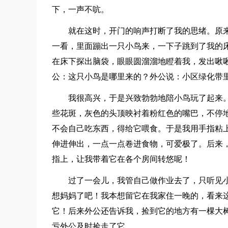
下，一声不吭。
就在这时，开门的响声打断了我的思绪。原
一看，里面蹦出一只小鸟来，一下子跳到了我的
在床下探出脑袋，眼眼圆溜溜地瞪着我，发出啾
公：这只小鸟是哪里来的？外公说：小区绿化带
我很高兴，于是兴致勃勃地陪小鸟玩了起来
些花斑，灰色的头顶映衬着粉红色的嘴巴，不停
不会自己吃东西，得给它喂食。于是我用手指粘
伸进伸出，一点一点卷进食物，可爱极了。后来
指上，让我带着它在各个房间转悠呢！
过了一会儿，我管自己做作业去了，只听见
想妈妈了吧！我本想留它在我家住一晚的，看来
它！后来外公还告诉我，捡到它的地方有一棵大
亏外公及时捡走了它。