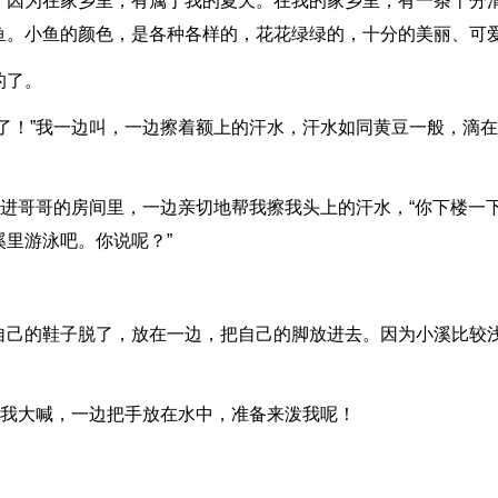
。因为在家乡里，有属于我的夏天。在我的家乡里，有一条十分
鱼。小鱼的颜色，是各种各样的，花花绿绿的，十分的美丽、可
的了。
了！”我一边叫，一边擦着额上的汗水，汗水如同黄豆一般，滴
拉进哥哥的房间里，一边亲切地帮我擦我头上的汗水，“你下楼一
里游泳吧。你说呢？”
自己的鞋子脱了，放在一边，把自己的脚放进去。因为小溪比较
对我大喊，一边把手放在水中，准备来泼我呢！