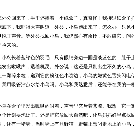
来外公回来了，手里还捧着一个纸盒子，真奇怪！我接过纸盒子
床底下，我吓得大声叫道：外公，小鸟跑出来了，怎么办！只见
啾悦耳声音。等外公找回小鸟，我仍然心有余悸，不敢碰它，问
里捡来的。
。小鸟长着蓝绿色的羽毛，只有眼睛旁边一圈是淡蓝色的，肚子
地发出啾啾声，透着机灵。外公说：这还是只刚出生不久的小鸟
上一颗碎米粒，递到它的粉红色小嘴边，小鸟的嫩黄色舌头闪电
，我用吸管沾点水给小鸟喝。小鸟和我熟悉后，还能停在我的一
小鸟在盒子里发出啾啾的叫着，声音里充斥着悲凉。我想：它一
这个计划要泡汤了。还是把它放回大自然吧，让鸟妈妈好早点找
树，还有一堵墙，当时墙上有只野猫，野猫正想叼走地上的小鸟