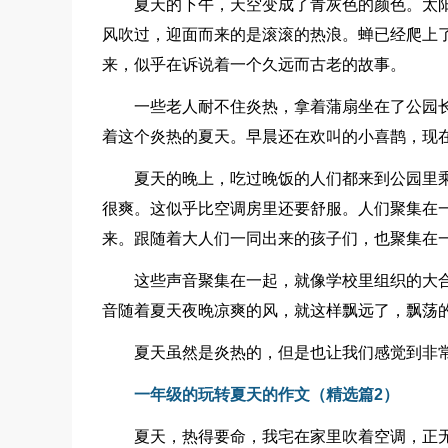
夏天的下午，天空变成了青灰色的颜色。太
风吹过，迎面而来的是滚滚的热浪。蝉已经爬上了
来，似乎在诉说着一个久远而古老的故事。
一些老人耐不住炎热，拿着蒲扇坐在了公园长
着这个炎热的夏天。早晨还在欢叫的小喜鹊，现
夏天的晚上，吃过晚饭的人们都来到公园里
很爽。这似乎比空调房里还要舒服。人们聚集在
来。跟随着大人们一同出来的孩子们，也聚集在
这些声音聚集在一起，就像学校里组织的大
音随着夏天夜晚凉爽的风，就这样飘远了，飘荡
夏天虽然是炎热的，但是也让我们感觉到非
一年级的玩转夏天的作文（精选篇2）
夏天，热得要命，我宅在家里吹着空调，正