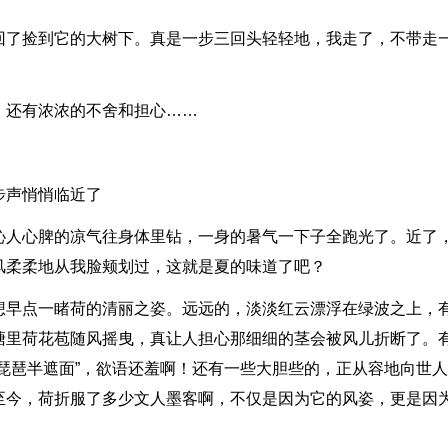
回了捡到它的大树下。真是一步三回头轻轻地，我走了，不带走
，还有浓浓的不舍和担心……
步声悄悄临近了
沁人心脾的凉气往身体里钻，一身的暑气一下子全跑光了。近了
风柔柔地从我脸颊划过，这就是夏的味道了吧？
想早点一睹荷的清丽之姿。远远的，淡淡红云漂浮在绿波之上，
塘里荷花苞随风摇曳，真让人担心那细细的茎会被风儿折断了。
琵琶半遮面”，欲语还羞啊！还有一些大胆些的，正从容地向世
至今，荷折服了多少文人墨客啊，不仅是因为它的风姿，更是因