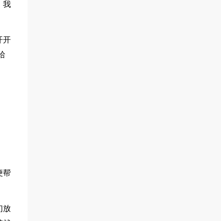
。我
开开
哈
便帮
们放