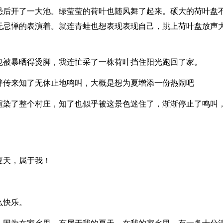
恐后开了一大池。绿莹莹的荷叶也随风舞了起来。硕大的荷叶盘
无忌惮的表演着。就连青蛙也想表现表现自己，跳上荷叶盘放声
也被暴晒得烫脚，我连忙采了一株荷叶挡住阳光跑回了家。
畔传来知了无休止地鸣叫，大概是想为夏增添一份热闹吧
渲染了整个村庄，知了也似乎被这景色迷住了，渐渐停止了鸣叫
夏天，属于我！
么快乐。