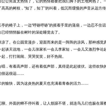
阳公公简直太热情了，它的热情都要把我们脚下的土地烤熟了。
高高的树枝，“知了，知了”的叫着，低沉而缓慢的声音从远方传
亭的椅子上，一边“呼哧呼哧”的摇着手里的蒲扇，一边忍不住
在已经悄悄躲在树叶的深处睡觉去了。
乘凉了。在公园里漫步，迎面而来的是一阵阵的凉风，那种感觉
一起谈天说地，一会儿张家长一会儿李家短，一会儿又激烈争论
一起，打打闹闹、哭哭笑笑，好不热闹。
合唱，有着高声部，还有着低声部，真得是此起彼伏。这些欢快
的很远很远……
常的愉快，因为这炎热的夏天也充满着青春的活力……
无聊。外面的蝉不停叫着，让人烦躁不堪，就连鸟儿们也躲在屋