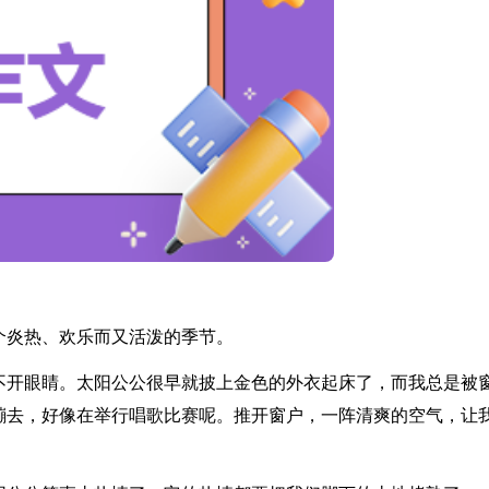
个炎热、欢乐而又活泼的季节。
不开眼睛。太阳公公很早就披上金色的外衣起床了，而我总是被
蹦去，好像在举行唱歌比赛呢。推开窗户，一阵清爽的空气，让