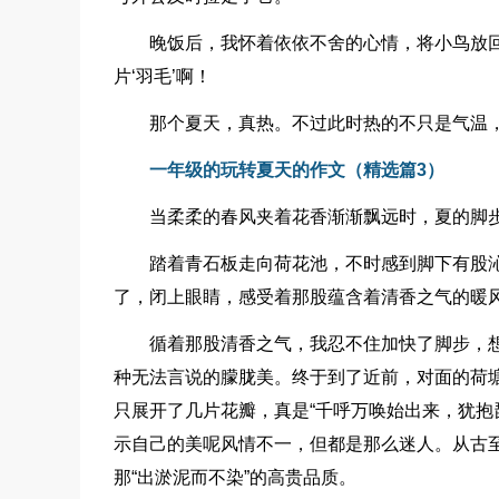
晚饭后，我怀着依依不舍的心情，将小鸟放
片‘羽毛’啊！
那个夏天，真热。不过此时热的不只是气温
一年级的玩转夏天的作文（精选篇3）
当柔柔的春风夹着花香渐渐飘远时，夏的脚
踏着青石板走向荷花池，不时感到脚下有股
了，闭上眼睛，感受着那股蕴含着清香之气的暖
循着那股清香之气，我忍不住加快了脚步，
种无法言说的朦胧美。终于到了近前，对面的荷
只展开了几片花瓣，真是“千呼万唤始出来，犹抱
示自己的美呢风情不一，但都是那么迷人。从古
那“出淤泥而不染”的高贵品质。