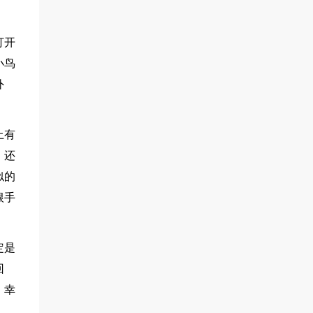
打开
小鸟
外
上有
，还
似的
根手
定是
回
，幸