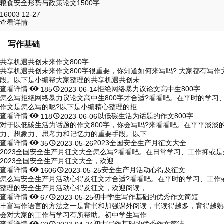
粮食安全形势与政策论文1500字
16003
12-27
查看详情
写作基础
共享机遇共创未来作文800字
共享机遇共创未来作文800字很重要，你知道如何来写吗? 大家都有写
段。以下是小编帮大家整理的共享机遇共创未
查看详情


拒绝网络暴力议论文高中生800字
185
2023-06-14
怎么写拒绝网络暴力议论文高中生800字才合适?看看吧。在平时的学
作文是怎么写的呢?以下是小编精心整理的拒
查看详情


以低碳生活为话题的作文800字
118
2023-06-06
对于以低碳生活为话题的作文800字，你会写吗?来看看吧。在平平淡
力、想象力、思考力和记忆力的重要手段。以下
查看详情


2023全国安全生产月征文大全
35
2023-05-26
2023全国安全生产月征文大全怎么写?看看吧。在日常学习、工作抑或
2023全国安全生产月征文大全，欢迎
查看详情


安全生产月活动心得及征文
1606
2023-05-25
怎么写安全生产月活动心得及征文才合适?看看吧。在平时的学习、工作
整理的安全生产月活动心得及征文，欢迎阅读，
查看详情


初中学生写作基础的优秀作文简短
67
2023-05-25
丰富写作语言的方法之一是背书和加强课外阅读，书读得越多，背得越熟
会对大家的工作与学习有所帮助。初中学生写作
查看详情


初中写作基础的优秀作文简洁