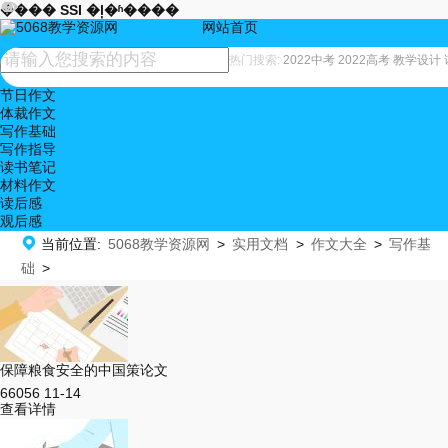










���� SSI �ļ�ʱ����
网站首页
写作基础
热门搜索:
2022中考
2022高考
教学设计
节日作文
体裁作文
写作基础
写作指导
读书笔记
材料作文
读后感
观后感

当前位置:
5068教学资源网
>
实用文档
>
作文大全
>
写作基
础
>
保障粮食安全的中国策论文
66056
11-14
查看详情