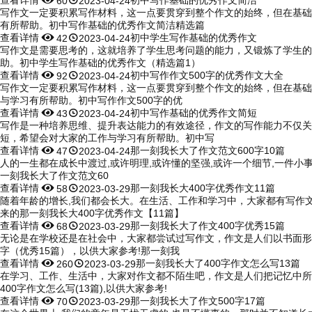
60
2023-04-24
写作文一定要积累写作材料，这一点要贯穿到整个作文的始终，但在基础
有所帮助。初中写作基础的优秀作文简洁精选篇
查看详情


初中学生写作基础的优秀作文
42
2023-04-24
写作文是需要思考的，这就培养了学生思考问题的能力，又锻炼了学生的
助。初中学生写作基础的优秀作文（精选篇1）
查看详情


初中写作作文500字的优秀作文大全
92
2023-04-24
写作文一定要积累写作材料，这一点要贯穿到整个作文的始终，但在基础
与学习有所帮助。初中写作作文500字的优
查看详情


初中写作基础的优秀作文简短
43
2023-04-24
写作是一种培养思维、提升表达能力的有效途径，作文的写作能力不仅关
短，希望会对大家的工作与学习有所帮助。初中写
查看详情


那一刻我长大了作文范文600字10篇
47
2023-04-24
人的一生都在成长中渡过,或许明理,或许懂的坚强,或许一个细节,一件小事
一刻我长大了作文范文60
查看详情


那一刻我长大400字优秀作文11篇
58
2023-03-29
随着年龄的增长,我们都会长大。在生活、工作和学习中，大家都有写作
来的那一刻我长大400字优秀作文【11篇】
查看详情


那一刻我长大了作文400字优秀15篇
68
2023-03-29
无论是在学校还是在社会中，大家都尝试过写作文，作文是人们以书面形
字（优秀15篇），以供大家参考!那一刻我
查看详情


那一刻我长大了400字作文怎么写13篇
260
2023-03-29
在学习、工作、生活中，大家对作文都不陌生吧，作文是人们把记忆中所
400字作文怎么写(13篇),以供大家参考!
查看详情


那一刻我长大了作文500字17篇
70
2023-03-29