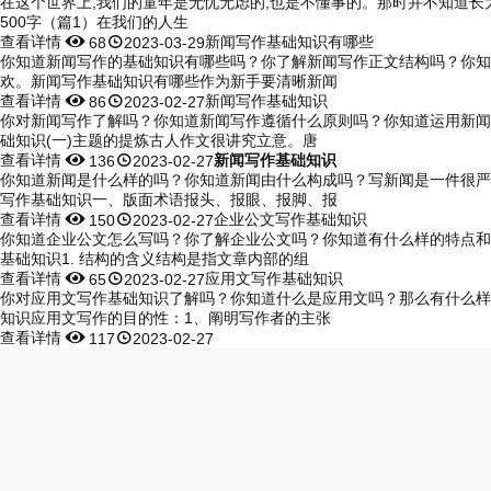
在这个世界上,我们的童年是无忧无虑的,也是不懂事的。那时并不知道长大
500字（篇1）在我们的人生
查看详情


新闻写作基础知识有哪些
68
2023-03-29
你知道新闻写作的基础知识有哪些吗？你了解新闻写作正文结构吗？你知
欢。新闻写作基础知识有哪些作为新手要清晰新闻
查看详情


新闻写作基础知识
86
2023-02-27
你对新闻写作了解吗？你知道新闻写作遵循什么原则吗？你知道运用新闻
础知识(一)主题的提炼古人作文很讲究立意。唐
查看详情


新闻写作基础知识
136
2023-02-27
你知道新闻是什么样的吗？你知道新闻由什么构成吗？写新闻是一件很严
写作基础知识一、版面术语报头、报眼、报脚、报
查看详情


企业公文写作基础知识
150
2023-02-27
你知道企业公文怎么写吗？你了解企业公文吗？你知道有什么样的特点和
基础知识1. 结构的含义结构是指文章内部的组
查看详情


应用文写作基础知识
65
2023-02-27
你对应用文写作基础知识了解吗？你知道什么是应用文吗？那么有什么样
知识应用文写作的目的性：1、阐明写作者的主张
查看详情


117
2023-02-27