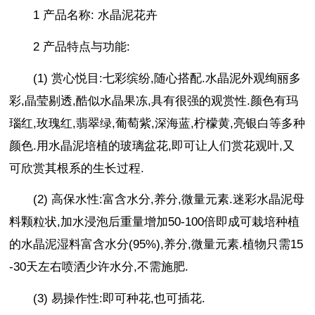
1 产品名称: 水晶泥花卉
2 产品特点与功能:
(1) 赏心悦目:七彩缤纷,随心搭配.水晶泥外观绚丽多
彩,晶莹剔透,酷似水晶果冻,具有很强的观赏性.颜色有玛
瑙红,玫瑰红,翡翠绿,葡萄紫,深海蓝,柠檬黄,亮银白等多种
颜色.用水晶泥培植的玻璃盆花,即可让人们赏花观叶,又
可欣赏其根系的生长过程.
(2) 高保水性:富含水分,养分,微量元素.迷彩水晶泥母
料颗粒状,加水浸泡后重量增加50-100倍即成可栽培种植
的水晶泥湿料富含水分(95%),养分,微量元素.植物只需15
-30天左右喷洒少许水分,不需施肥.
(3) 易操作性:即可种花,也可插花.