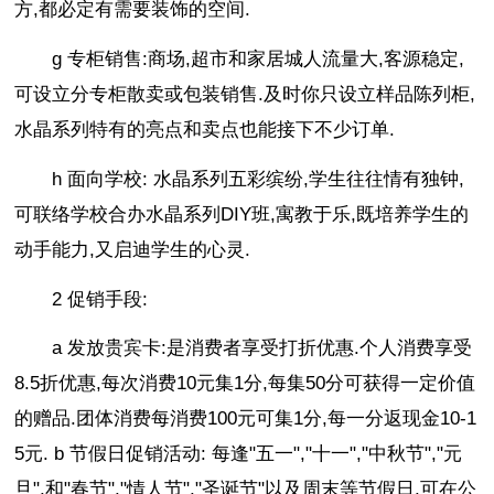
方,都必定有需要装饰的空间.
g 专柜销售:商场,超市和家居城人流量大,客源稳定,
可设立分专柜散卖或包装销售.及时你只设立样品陈列柜,
水晶系列特有的亮点和卖点也能接下不少订单.
h 面向学校: 水晶系列五彩缤纷,学生往往情有独钟,
可联络学校合办水晶系列DIY班,寓教于乐,既培养学生的
动手能力,又启迪学生的心灵.
2 促销手段:
a 发放贵宾卡:是消费者享受打折优惠.个人消费享受
8.5折优惠,每次消费10元集1分,每集50分可获得一定价值
的赠品.团体消费每消费100元可集1分,每一分返现金10-1
5元. b 节假日促销活动: 每逢"五一","十一","中秋节","元
旦",和"春节","情人节","圣诞节"以及周末等节假日,可在公