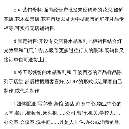
c 可营销母料:面向经营户批发未经稀释的花泥,如鲜
花店,花木盆景店,花卉市场以及大中型超市的鲜花礼品专
柜等,可实行无店铺销售.
d 固定销售:开设专卖店将水晶系列上柜销售结合灯
光效果和门店广告,以吸引更多过往行人的眼球.既销售又
接订单也可送货上门.
e 将五彩缤纷的水晶系列和 千姿百态的产品样品陈
列于店堂,然后根据顾客喜好,以DIY的形式或让顾客自己
制作,或代为制作.
f 团体配送:写字楼,宾馆,酒店,商务中心,物业中心的
大堂,餐厅,梳妆台,床头柜......公司,银行,机关,学校大厅,
办公室,会议室,洗手间......凡是人居住,办公或消费的地