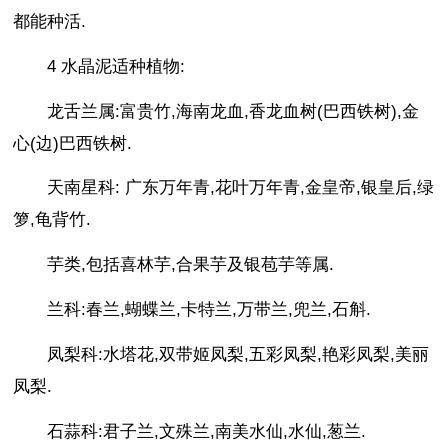
都能种活.
4 水晶泥适种植物:
龙舌兰属:富贵竹,海南龙血,香龙血树(巴西铁树),金
心(边)巴西铁树.
天南星科: 广东万年青,花叶万年青,金皇帝,银皇后,绿
箩,龟背竹.
芋类,包括喜林芋,合果芋及银苞芋等属.
兰科:春兰,蝴蝶兰,卡特兰,万带兰,兜兰,石斛.
凤梨科:水塔花,双带姬凤梨,五彩凤梨,艳彩凤梨,美丽
凤梨.
石蒜科:君子兰,文殊兰,南美水仙,水仙,葱兰.