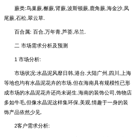
蕨类:鸟巢蕨,槲蕨,肾蕨,波斯顿蕨,鹿角蕨,海金沙,凤
尾蕨,石松,翠云草.
百合属: 百合,万年青,芦荟,吊兰.
二 市场需求分析及预测
1 市场分析:
市场状况:水晶泥风靡日韩,港台.大陆广州,四川,上海
等地也均有水晶泥花卉的市场.但在海南具有规模性已形
成市场的水晶泥花卉还尚未诞生.海南的装饰公司,饰物店
多如牛毛,但像水晶泥这样集环保,美观,情趣于一身的装
饰产品依然少见.
2客户需求分析: