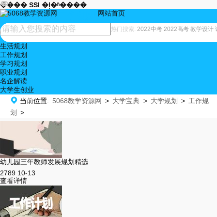










���� SSI �ļ�ʱ����
网站首页
工作规划
热门搜索:
2022中考
2022高考
教学设计
生活规划
工作规划
学习规划
职业规划
名企解读
大学生创业

当前位置:
5068教学资源网
>
大学宝典
>
大学规划
>
工作规
划
>
幼儿园三年教师发展规划精选
2789
10-13
查看详情