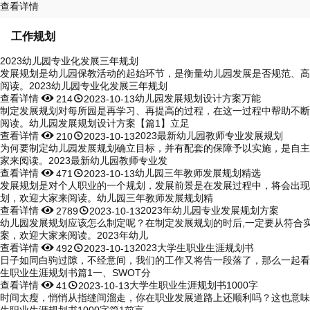
查看详情
工作规划
2023幼儿园专业化发展三年规划
发展规划是幼儿园保教活动的起始环节，是衡量幼儿园发展是否规范、高
阅读。2023幼儿园专业化发展三年规划
查看详情


幼儿园发展规划设计方案万能
214
2023-10-13
制定发展规划对每所园是再学习、再提高的过程，在这一过程中帮助不断
阅读。幼儿园发展规划设计方案【篇1】立足
查看详情


2023最新幼儿园教师专业发展规划
210
2023-10-13
为何要制定幼儿园发展规划确立目标，并有配套的保障予以实施，是自主
家来阅读。2023最新幼儿园教师专业发
查看详情


幼儿园三年教师发展规划精选
471
2023-10-13
发展规划是对个人职业的一个规划，发展前景是在发展过程中，将会出现
划，欢迎大家来阅读。幼儿园三年教师发展规划精
查看详情


2023年幼儿园专业发展规划方案
2789
2023-10-13
幼儿园发展规划应该怎么制定呢？在制定发展规划的时后,一定要从符合实
案，欢迎大家来阅读。2023年幼儿
查看详情


2023大学生职业生涯规划书
492
2023-10-13
日子如同白驹过隙，不经意间，我们的工作又将告一段落了，那么一起看看
生职业生涯规划书篇1一、SWOT分
查看详情


大学生职业生涯规划书1000字
41
2023-10-13
时间太瘦，悄悄从指缝间溜走，你在职业发展道路上还顺利吗？这也意味着
生职业生涯规划书1000字篇1前言