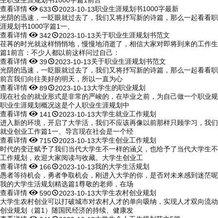
查看详情


职业生涯规划书1000字最新
633
2023-10-13
光阴的迅速，一眨眼就过去了，我们又将抒写新的诗篇，那么一起看看职业生
涯规划书1000字篇1一、
查看详情


关于职业生涯规划书范文
342
2023-10-13
荏苒的时光就这样悄悄地，慢慢地消逝了，相信大家对即将到来的工作生
篇1前言：不少人都以前这样问过自己：
查看详情


关于职业生涯规划书范文
39
2023-10-13
光阴的迅速，一眨眼就过去了，我们又将抒写新的诗篇，那么一起看看职
前言我们向往美好的明天，所以一直为心
查看详情


大学生的职业规划
89
2023-10-13
现在社会的就业形式是非常的严峻的，在毕业之前，为自己做一个职业规
职业生涯规划概况这是个人职业生涯规划中
查看详情


大学生就业工作规划
141
2023-10-13
进入新的环境，开启了大学活，我们不应该再像以前那样只顾学习，我们
就业创业工作篇1一、导言现在社会是一个经
查看详情


大学生创业工作规划
715
2023-10-13
时代的变迁赋予了我们当代大学生不一样的涵义，也给予了当代大学生不
工作规划，欢迎大家阅读与收藏。大学生创业工
查看详情


我的大学生活规划
166
2023-10-13
愚者等待机会，勇者争取机会，刚进入大学的你，是否对未来感到迷茫呢
我的大学生活规划精选篇1尊敬的老师，在场
查看详情


大学生农村创业规划
590
2023-10-13
大学生农村创业可以打破城市对农村人才的单向吸纳，实现人才双向流动
创业规划（篇1）随国民经济的持续、健康发