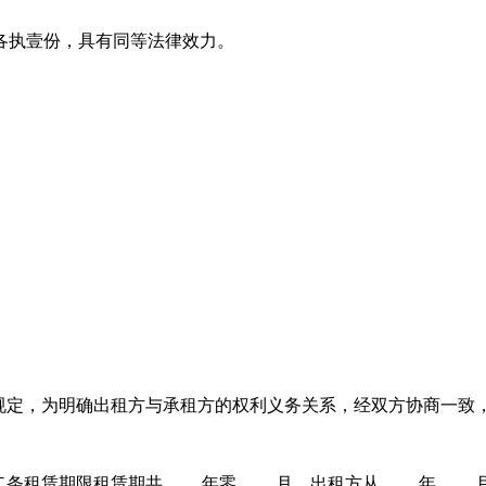
各执壹份，具有同等法律效力。
规定，为明确出租方与承租方的权利义务关系，经双方协商一致
赁期限租赁期共____年零____月，出租方从____年____月