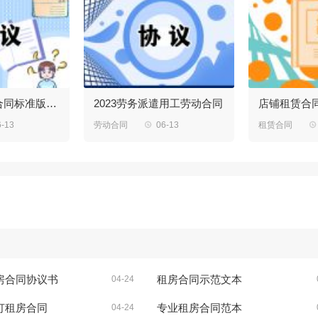
聘用人员劳动合同标准版2023
2023劳务派遣用工劳动合同
6-13
劳动合同

06-13
租赁合同

房合同协议书
租房合同示范文本
04-24
订租房合同
专业租房合同范本
04-24