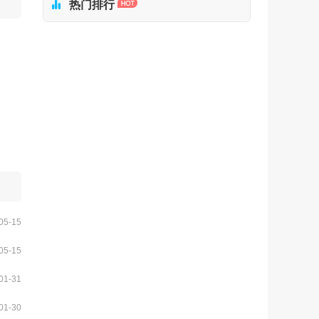

热门排行
05-15
05-15
01-31
01-30