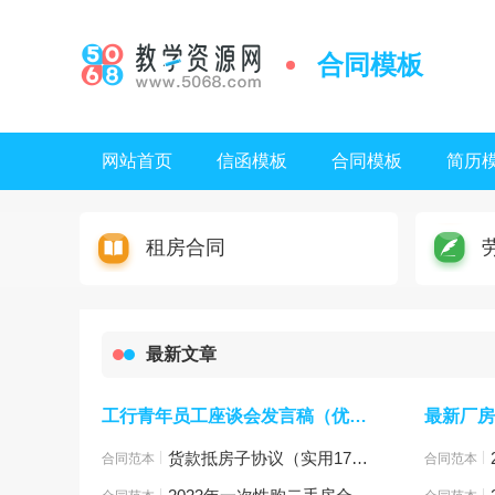
合同模板
网站首页
信函模板
合同模板
简历
租房合同
最新文章
工行青年员工座谈会发言稿（优质20篇）
|
货款抵房子协议（实用17篇）
|
合同范本
合同范本
|
|