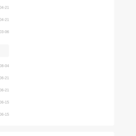
04-21
04-21
03-06
08-04
06-21
06-21
06-15
06-15