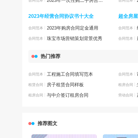
2023年一次性购二手房合同通用
合同范本
合同范本
2023年经营合同协议书十大全
超全房屋
|
2023年购房合同定金通用
|
合同范本
合同范本
|
珠宝市场营销策划背景优秀
|
合同范本
合同范本
热门推荐
|
工程施工合同填写范本
|
合同范本
合同范本
|
房子租赁合同样板
|
租赁合同
租房合同
|
与中介签订租房合同
|
租房合同
劳动合同
推荐图文
1
2
3
4
5
6
7
8