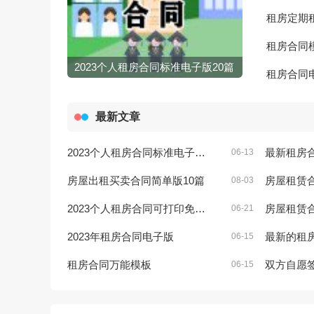
租房定期
租房合同
2023个人租房合同标准电子版20篇
租房合同
最新文章
2023个人租房合同标准电子版20篇
最新租房合同
06-13
房屋出租买卖合同简单版10篇
房屋租赁
08-03
2023个人租房合同可打印免费下载通用
房屋租赁合
06-21
2023年租房合同电子版
最新的租
06-15
租房合同万能模板
双方自愿
06-15