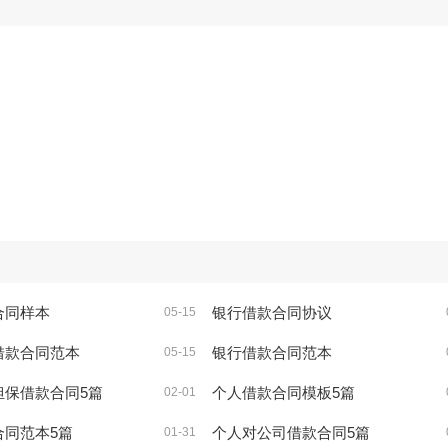
合同样本
银行借款合同协议
05-15
借款合同范本
银行借款合同范本
05-15
担保借款合同5篇
个人借款合同模板5篇
02-01
合同范本5篇
个人对公司借款合同5篇
01-31