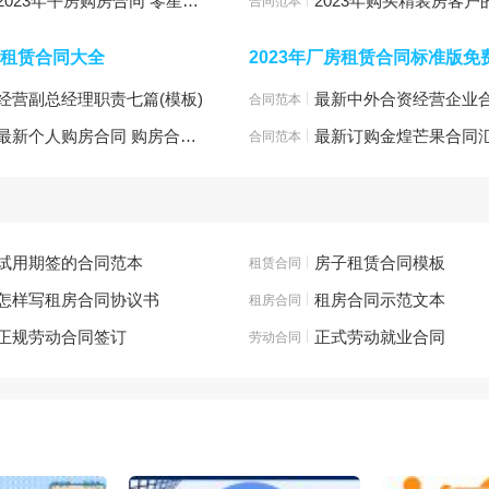
2023年平房购房合同 零星维修合同模板
2023年购买精装房客户的特性 销售合同(9
合同范本
租赁合同大全
经营副总经理职责七篇(模板)
|
最新中外合资经营企业合同精选(四篇
合同范本
最新个人购房合同 购房合同实用
|
最新订购金煌芒果合同
合同范本
试用期签的合同范本
|
房子租赁合同模板
租赁合同
怎样写租房合同协议书
|
租房合同示范文本
租房合同
正规劳动合同签订
|
正式劳动就业合同
劳动合同