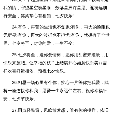
我的情，守望星空盼星雨，数落星辰许星愿。遥祝远朋
行安至，笑柔挚心有相知，七夕快乐!
24.有你，再苦的生活也不觉累;有你，再大的险阻也
无所畏;有你，再大的波折也不担忧;有你，就拥有了全世
界。七夕将至，对你的爱，一生不变!
25.七夕将至，送你爱情树，愿你用甜蜜来灌溉，用
快乐来施肥。让幸福的枝丫上结满开心如意快乐美丽吉
祥欢喜好运相依。预祝七夕快乐。
26.相思一场心里有个你，痴心一片等你把我爱，鹊
桥一座连接你和我，愿爱一生永远伴左右。祝你幸福平
安，七夕节快乐。
27.雨点轻敲窗，风吹散梦想，唯有你的模样，依旧