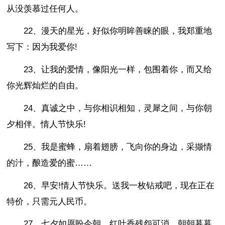
从没羡慕过任何人。
22、漫天的星光，好似你明眸善睐的眼，我郑重地
写下：因为我爱你!
23、让我的爱情，像阳光一样，包围着你，而又给
你光辉灿烂的自由。
24、真诚之中，与你相识相知，灵犀之间，与你朝
夕相伴。情人节快乐!
25、我是蜜蜂，扇着翅膀，飞向你的身边，采撷情
的汁，酿造爱的蜜……
26、早安!情人节快乐。送我一枚钻戒吧，现在正在
特价，只需元人民币。
27、七夕如愿盼今朝，红叶香残怨可消。朝朝暮暮