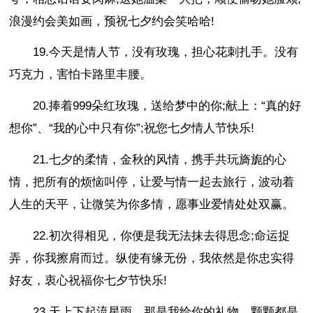
浪漫约会美如画，预祝七夕约会笑哈哈!
19.今天是情人节，没有玫瑰，担心花刺扎手。没有
巧克力，害怕卡路里丰腰。
20.捧着999朵红玫瑰，送给梦中的你;献上：“真的好
想你”、“我的心中只有你”;祝您七夕情人节快乐!
21.七夕的柔情，金秋的风情，携手共玩旖旎的心
情，把所有的烦恼叫停，让爱与情一起去旅行，波动着
人生的天平，让微笑为你多情，愿事业爱情处处双赢。
22.初次得相见，你便是我无法抹去得思念;命运捉
弄，你我擦肩而过。纵使有缘无份，我依然是你忠实得
好友，衷心祝福你七夕节快乐!
23.天上下起流星雨，那是我给你的礼物，颗颗都是