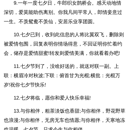
9.一年一度七夕日，牛郎织女鹊桥会。感天动地情
深切，爱莫能助伤离别。你我凡间平常人，郎情妾意过
一生。不羡鸳鸯不羡仙，安居乐业享团圆。
10.七夕已到，收到此信息的人将比翼双飞，删除则
被爱情包围，回复表明你情场得意，不回证明你忙着约
会，储存是爱情甜蜜!转发则爱情美满，你就看着办吧!
11.七夕节到了，没啥好送的，就送对联一副。上
联：横眉冷对秋波;下联：俯首甘为光棍;横批：光棍万
岁!祝你七夕节快乐!
12.七夕将临，愿你和爱人快乐幸福!
13.与你相伴，粗茶淡饭也香甜;与你相伴，野花野草
也浪漫;与你相伴，无房无车也情愿;与你相伴，天寒地冻
也温暖。七夕节，只求今生与你相伴。