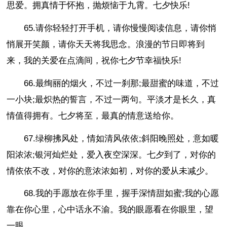
思爱。拥真情于怀抱，抛烦恼于九霄。七夕快乐!
65.请你轻轻打开手机，请你慢慢阅读信息，请你悄
悄展开笑颜，请你天天将我思念。浪漫的节日即将到
来，我的关爱在点滴间，祝你七夕节幸福快乐!
66.最绚丽的烟火，不过一刹那;最甜蜜的味道，不过
一小块;最炽热的誓言，不过一两句。平淡才是长久，真
情值得拥有。七夕将至，最真的情意送给你。
67.绿柳拂风处，情如清风依依;斜阳晚照处，意如暖
阳浓浓;银河灿烂处，爱入夜空深深。七夕到了，对你的
情依依不改，对你的意浓浓如初，对你的爱从未减少。
68.我的手愿放在你手里，握手深情甜如蜜;我的心愿
靠在你心里，心中话永不渝。我的眼愿看在你眼里，望
一眼。