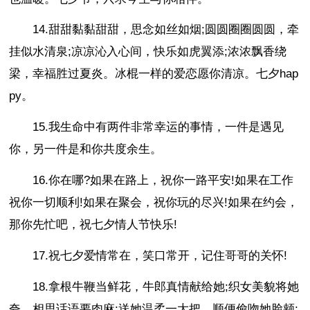
14.甜甜黏黏甜甜，思念如丝如烟;圆圆圈圈圆圆，牵
挂似水清泉;凉凉沁入心间，快乐如虎翼添;浓浓飘香绕
梁，幸福胜过夏炎。冰棍一样的爱恋愿你清凉。七夕hap
py。
15.我生命中有两件非常幸运的事情，一件是遇见
你，另一件是和你共度余生。
16.你在哪?如果在路上，祝你一路平安!如果在工作
祝你一切顺利!如果在聚会，祝你玩的尽兴!如果在约会，
那你先忙吧，祝七夕情人节快乐!
17.祝七夕爱情常在，笑口常开，记住哥哥的关怀!
18.拿根牛鞭当鲜花，牛郎真情献给她;织女美貌将她
夸，相思话语要肉麻;送她温柔一大把，顺便偷吻她脸颊;