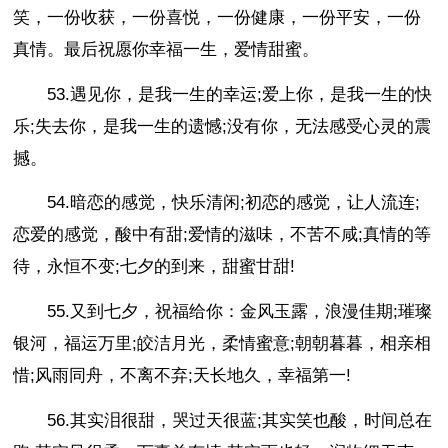
笑，一份收获，一份喜悦，一份健康，一份平安，一份
真情。最后祝愿你幸福一生，爱情甜蜜。
53.遇见你，是我一生的幸运;爱上你，是我一生的快
乐;失去你，是我一生的遗憾;没有你，无法感受心灵的震
撼。
54.暗恋的感觉，快乐清闲;初恋的感觉，让人流连;
恋爱的感觉，酸中有甜;爱情的滋味，不苦不咸;真情的等
待，永恒不变;七夕的到来，甜蜜甘甜!
55.又到七夕，祝福给你：金风玉露，浪漫佳期;璀璨
银河，福运万里;皎洁月光，柔情蜜意;朝朝暮暮，相亲相
惜;风雨同舟，不离不弃;天长地久，幸福第一!
56.其实泪很甜，哭过天很蓝;其实笑也酸，时间总在