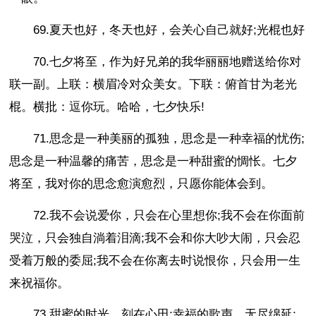
69.夏天也好，冬天也好，会关心自己就好;光棍也好
70.七夕将至，作为好兄弟的我华丽丽地赠送给你对
联一副。上联：横眉冷对众美女。下联：俯首甘为老光
棍。横批：逗你玩。哈哈，七夕快乐!
71.思念是一种美丽的孤独，思念是一种幸福的忧伤;
思念是一种温馨的痛苦，思念是一种甜蜜的惆怅。七夕
将至，我对你的思念愈演愈烈，只愿你能体会到。
72.我不会说爱你，只会在心里想你;我不会在你面前
哭泣，只会独自淌着泪滴;我不会和你大吵大闹，只会忍
受着万般的委屈;我不会在你离去时说恨你，只会用一生
来祝福你。
73.甜蜜的时光，刻在心田;幸福的歌声，无尽绵延;