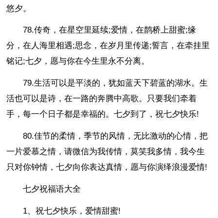
悠夕。
78.传奇，在星空里延续;爱情，在鹊桥上甜蜜;缘
分，在人海里相遇;思念，在岁月里传递;誓言，在牵挂里
铭记;七夕，愿与你在今生里永不分离。
79.生活可以是平淡的，犹如蓝天下碧蓝的湖水。生
活也可以是诗，在一路的奔腾中高歌。只要我们牵着
手，每一个日子都是幸福的。七夕到了，祝七夕快乐!
80.佳节的柔情，季节的风情，无比激动的心情，把
一片爱慕之情，请微信为我传情，莫笑我多情，我今生
只对你钟情，七夕向你表达真情，愿与你演绎浪漫爱情!
七夕祝福语大全
1、祝七夕快乐，爱情甜蜜!