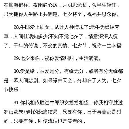
在脑海徜徉。夜阑静心房，月明思念长，舍半生轻狂，
只为拥你人生路上共翱翔。七夕将至，祝福并思念你。
28.牛郎爱上织女，从此人神情未了;老牛为媒结芳
草，人间佳话知多少;不知不觉七夕了，情意深深人瘦
了。千年的传说，不变的真情。七夕节，祝你一生幸福!
29.七夕来临，祝你爱情甜甜，生活满满。
30.爱是缘，被爱是分。有缘无分，或者有分无缘都
是一幕人间悲剧。如果缘由天空，分却在于人为。七夕
节快乐!
31.你我相依胜过牛郎织女摇摇相望，你我相守胜过
罗密欧朱丽叶的悲痛结局，只要有你，日子再苦都是甜
的，只要有你，即使流泪也是笑着的，