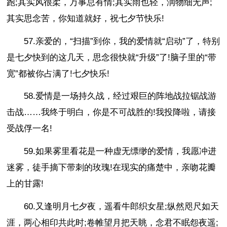
跑;其实风很柔，万事总有情;其实雨也轻，润物细无声;
其实思念苦，你知道就好，祝七夕节快乐!
57.亲爱的，“扫描”到你，我的爱情就“启动”了，特别
是七夕快到的这几天，思念很快就“升级”了!脑子里的“带
宽”都被你占满了!七夕快乐!
58.爱情是一场持久战，经过艰巨的阵地战拉锯战游
击战……我终于明白，你是不可战胜的!我投降啦，请接
受战俘一名!
59.如果雾里看花是一种虚无缥缈的爱情，我愿冲进
迷雾，徒手摘下带刺的玫瑰!在现实的痛楚中，亲吻花瓣
上的甘露!
60.又逢明月七夕夜，遥看牛郎织女星;纵然咫尺如天
涯，两心相印共此时;卷帷望月把天眺，念君不眠怨夜遥;