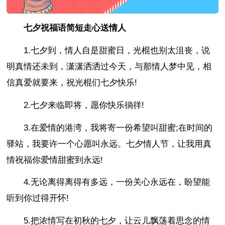
七夕祝福语简短走心送情人
1.七夕到，情人自是甜蜜日，光棍也别太沮丧，说
明真情还未到，潇潇洒洒过今天，与那情人梦中见，相
信真爱就要来，祝光棍们七夕快乐!
2.七夕来临即将，愿你快乐徜徉!
3.在爱情的港湾，我将寄一份希望叫甜蜜;在时间的
驿站，我要许一个心愿叫永远。七夕情人节，让我用真
情祝福你爱情甜蜜到永远!
4.无论离得离得有多远，一份关心永远在，盼望能
听到你过得开怀!
5.把浓情写在初秋的七夕，让云儿飘荡着思念的情