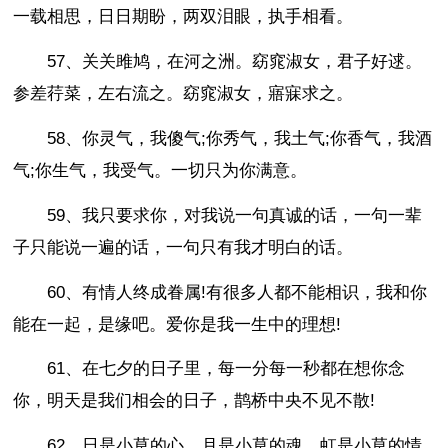
一载相思，日日期盼，两双泪眼，执手相看。
57、关关雎鸠，在河之洲。窈窕淑女，君子好逑。
参差荇菜，左右流之。窈窕淑女，寤寐求之。
58、你灵气，我傻气;你秀气，我土气;你香气，我酒
气;你生气，我受气。一切只为你满意。
59、我只要求你，对我说一句真诚的话，一句一辈
子只能说一遍的话，一句只有我才明白的话。
60、有情人终成眷属!有很多人都不能相识，我和你
能在一起，是缘吧。爱你是我一生中的理想!
61、在七夕的日子里，每一分每一秒都在想你念
你，明天是我们相会的日子，鹊桥中央不见不散!
62、日是小草的心，月是小草的魂，虹是小草的情