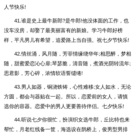
人节快乐!
41.谁是史上最牛新郎?是牛郎!他没体面的工作，也
没车没房，却娶了最美丽富有的新娘。学习牛郎好榜
样，平凡男儿有希望，追爱路上当自强。祝七夕节快乐!
42.情丝涌，风月随，芳菲情缘绕华年;相思醉，梦相
随，甜蜜爱恋沁心扉;琴瑟脆，清音随，煮酒光阴转流年;
思君影，芳心碎，浓情软语誓缱绻!
43.男人如器，铜浇铁铸，心性难移;女人如水，无论
方圆，都会与器贴在一起。所以，恋爱前的女人，请慎
选你的容器。恋爱中的男人更要善待伴侣。七夕快乐!
44.听说七夕你很忙，扮演织女选牛郎，丘比特也来
帮忙，月老红线备一筐，海选设在鹊桥上，俊男型男排