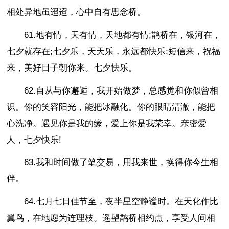
相处异地虽迢迢，心中自有思念桥。
61.地有情，天有情，天地都有情;鹊桥在，银河在，
七夕就存在;七夕乐，天天乐，永远都快乐;短信来，祝福
来，美好日子朝你来。七夕快乐。
62.自从与你邂逅，我开始做梦，总感觉和你似曾相
识。你的笑容阳光，能把冰融化。你的眼睛清澈，能把
心洗净。遇见你是我的缘，爱上你是我荣幸。亲密爱
人，七夕快乐!
63.我和时间做了笔交易，用我来世，换得你今生相
伴。
64.七月七日佳节至，夜半星空静谧时。在天化作比
翼鸟，在地愿为连理枝。遥望鹊桥相约点，享受人间相