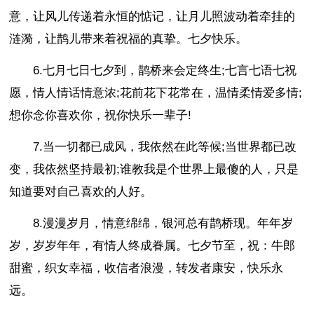
意，让风儿传递着永恒的惦记，让月儿照波动着牵挂的
涟漪，让鹊儿带来着祝福的真挚。七夕快乐。
6.七月七日七夕到，鹊桥来会定终生;七言七语七祝
愿，情人情话情意浓;花前花下花常在，温情柔情爱多情;
想你念你喜欢你，祝你快乐一辈子!
7.当一切都已成风，我依然在此等候;当世界都已改
变，我依然坚持最初;谁教我是个世界上最傻的人，只是
知道要对自己喜欢的人好。
8.漫漫岁月，情意绵绵，银河总有鹊桥现。年年岁
岁，岁岁年年，有情人终成眷属。七夕节至，祝：牛郎
甜蜜，织女幸福，收信者浪漫，转发者康安，快乐永
远。