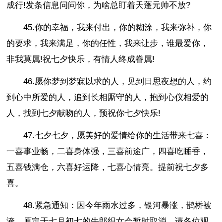
成行!发条信息问问你，为啥总盯着天蓬元帅不放?
45.你的幸福，我来付出，你的糊涂，我来弥补，你
的要求，我来满足，你的任性，我来让步，谁最爱你，
非我莫属!祝七夕快乐，有情人终成眷属!
46.愿你梦到梦寐以求的人，见到日思夜想的人，约
到心中所爱的人，追到长相厮守的人，抱到心仪相爱的
人，找到七夕献吻的人，预祝你七夕快乐!
47.七夕七夕，愿美好的爱情给你的生活带来七喜：
一喜事业畅，二喜身体强，三喜前途广，四喜吃睡香，
五喜钱满仓，六喜好运降，七喜心情亮。提前祝七夕多
喜。
48.紧急通知：因今年雨水过多，银河暴涨，鹊桥被
淹，原定于七月初七的牛郎织女会暂时取消，请各位观