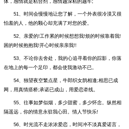
体，感情就是粘合剂，感情越深粘的越牢;
51、时间会慢慢地让您了解，一个外表很冷漠又很
怕羞的人，他的颗心却充满了对您的爱。
52、亲爱的!工作累的时候想想我!烦的时候靠着我!
困的时候抱抱我!开心时候亲亲我!!
53、不论你去舍处，我的心追寻着你的踪影，你落
在地上的每一个足印，都会使我激动不已。
54、独望夜空繁点星，牛郎织女鹊相逢;相思已成
网，用真情搭桥;承诺已成山，用爱恋牵线。
55、往事如梦似烟，多少甜蜜，多少怀念。纵然相
隔遥远，你的情意永驻我心田。情人节快乐!
56、时光流不走浓浓爱恋，时间冲不淡真爱诺言，