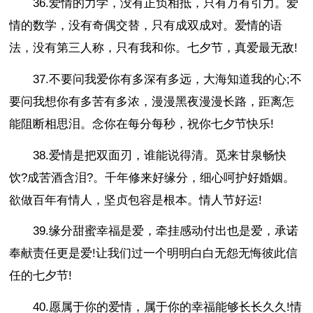
36.爱情的力学，没有正负相抵，只有万有引力。爱
情的数学，没有奇偶交替，只有成双成对。爱情的语
法，没有第三人称，只有我和你。七夕节，真爱最无敌!
37.不要问我爱你有多深有多远，大海知道我的心;不
要问我想你有多苦有多浓，漫漫黑夜漫漫长路，距离怎
能阻断相思泪。念你在每分每秒，祝你七夕节快乐!
38.爱情是把双面刃，谁能说得清。觅来甘泉畅快
饮?成苦酒含泪?。千年修来好缘分，细心呵护好婚姻。
欲做百年有情人，坚贞包容是根本。情人节好运!
39.缘分甜蜜幸福是爱，牵挂感动付出也是爱，承诺
奉献责任更是爱!让我们过一个明明白白无怨无悔彼此信
任的七夕节!
40.愿属于你的爱情，属于你的幸福能够长长久久!情