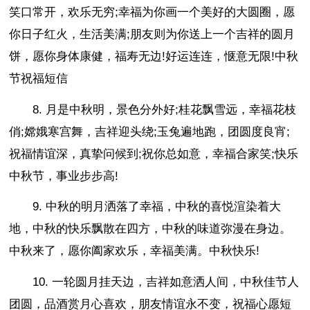
笑口常开，欢乐无穷;幸福为你画一个美好的大圆圈，愿
你日子红火，生活美满;朋友则为你送上一个吉祥的圆月
饼，愿你身体康健，福寿无边!好运连连，惬意无限!中秋
节祝福短信
8. 月是中秋明，景色分外好;桂花飘雪远，幸福花枝
俏;嫦娥寒宫舞，吉祥迎头绕;玉兔遍地跑，团圆度良宵;
祝福情谊深，真挚问候到;祝你总如意，幸福合家笑;快乐
中秋节，事业步步高!
9. 中秋的明月洒落了幸福，中秋的喜悦渲染着大
地，中秋的快乐飘散在四方，中秋的味道弥漫在身边。
中秋来了，愿你阖家欢乐，幸福美满。中秋快乐!
10. 一轮圆月挂天边，吉祥如意洒人间，中秋佳节人
团圆，品酒赏月心喜欢，朋友情谊永不变，祝福心愿短