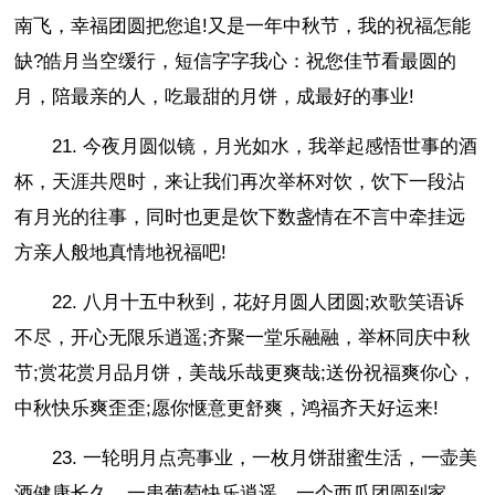
南飞，幸福团圆把您追!又是一年中秋节，我的祝福怎能
缺?皓月当空缓行，短信字字我心：祝您佳节看最圆的
月，陪最亲的人，吃最甜的月饼，成最好的事业!
21. 今夜月圆似镜，月光如水，我举起感悟世事的酒
杯，天涯共咫时，来让我们再次举杯对饮，饮下一段沾
有月光的往事，同时也更是饮下数盏情在不言中牵挂远
方亲人般地真情地祝福吧!
22. 八月十五中秋到，花好月圆人团圆;欢歌笑语诉
不尽，开心无限乐逍遥;齐聚一堂乐融融，举杯同庆中秋
节;赏花赏月品月饼，美哉乐哉更爽哉;送份祝福爽你心，
中秋快乐爽歪歪;愿你惬意更舒爽，鸿福齐天好运来!
23. 一轮明月点亮事业，一枚月饼甜蜜生活，一壶美
酒健康长久，一串葡萄快乐逍遥，一个西瓜团圆到家，