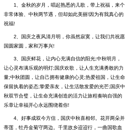
1、金秋的岁月，唱起熟悉的儿歌，带上祝福，来个
非常体验、中秋两节遇，但却如此美丽!因为有我真心的
祝福!
2、国庆之夜风清月明，你虽然寂寞，让我们共祝愿
国圆家圆，家和万事兴!
3、国庆鲜花，让内心充满自信的阳光;中秋明月，
让心灵布满乐观的明灯;国庆欢歌，让人生充满勇敢的力
量;中秋团圆，让自己拥有健康的心灵;热爱祖国，让生命
保留执着的姿态;挚爱亲友，让生活散发爱的光芒;国庆中
秋双节合璧，让生命充满创造的活力让旅程奏响自强的
乐章让幸福开心永远围绕着你!
4、好事成双今方信，国庆中秋喜相邻。花开两朵并
蒂莲，牡丹金菊守两边。千里故乡迢迢行，一曲国歌血