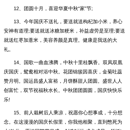
12、团圆十月，喜迎华夏中秋“家”节;
13、今年国庆不送礼，要送就送枸杞加小米，养心
安神有道理;要送就送冰糖加粳米，补益虚劳是至理;要送
就送红枣加薏米，美容养颜是真理。健康是我送的大
礼。
14、国歌一曲血沸腾，中秋十里桂飘香。双凤双凰
庆国庆，鸳鸯相对浴中秋。花团锦簇因喜庆，金菊吐蕊
赞月明。国运昌盛人富裕，月饼酥甜人团圆。盛世人人
创富忙，双节祝福秋水长。中秋团团圆圆，国庆快快乐
乐!
15、前人栽树后人乘凉，祝愿你心想事成，十分想
念。在这漫漫的国庆长假里，你我他相聚，直到憋死为