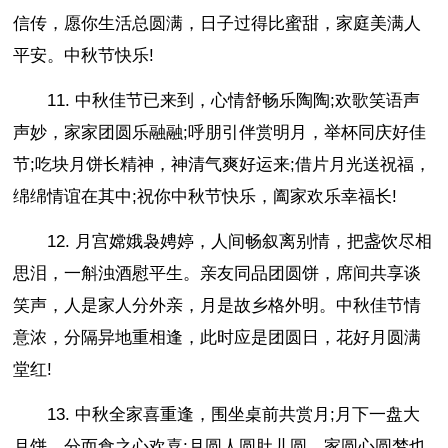
信传，愿你生活总圆满，日子过得比蜜甜，家庭美满人
平安。中秋节快乐!
11. 中秋佳节已来到，心情舒畅乐陶陶;欢歌笑语声
声妙，家家团圆乐融融;呼朋引伴赏明月，举杯同庆好佳
节;吃块月饼长精神，神清气爽好运来;借片月光送祝福，
绵绵情谊在其中;祝你中秋节快乐，阖家欢乐幸福长!
12. 月宫嫦娥袅娉婷，人间畅叙离别情，把盏饮尽相
思泪，一斛浊酒慰平生。亲友同品团圆饼，席间共享谈
笑声，人是家人分外亲，月是故乡格外明。中秋佳节情
意浓，分隔异地重相逢，此时应是团圆日，花好月圆满
堂红!
13. 中秋全家喜重逢，围坐桌前共赏月;月下一盘大
月饼，分而食之心欢喜;月圆人圆肚儿圆，家圆心圆梦也