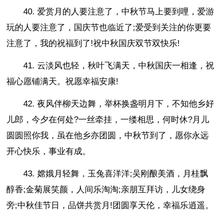
40. 爱赏月的人要注意了，中秋节马上要到哩，爱游
玩的人要注意了，国庆节也临近了;爱受到关注的你更要
注意了，我的祝福到了!祝中秋国庆双节双快乐!
41. 云淡风也轻，秋叶飞满天，中秋国庆一相逢，祝
福心愿铺满天。祝愿幸福安康!
42. 夜风伴柳天边舞，举杯换盏明月下，不知他乡好
儿郎，今夕在何处?一丝牵挂，一缕相思，何时休?月儿
圆圆照你我，虽在他乡亦团圆，中秋节到了，愿你永远
开心快乐，事业有成。
43. 嫦娥月轻舞，玉兔喜洋洋;吴刚酿美酒，月桂飘
醇香;金菊展笑颜，人间乐淘淘;亲朋互拜访，儿女绕身
旁;中秋佳节日，品饼共赏月!团圆享天伦，幸福乐逍遥。