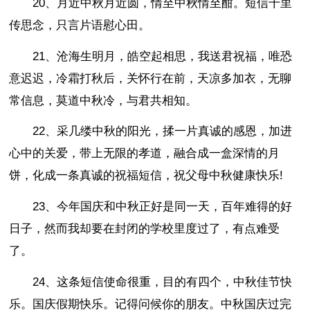
20、月近中秋月近圆，情至中秋情至酣。短信千里
传思念，只言片语慰心田。
21、沧海生明月，皓空起相思，我送君祝福，唯恐
意迟迟，冷霜打秋后，关怀行在前，天凉多加衣，无聊
常信息，莫道中秋冷，与君共相知。
22、采几缕中秋的阳光，揉一片真诚的感恩，加进
心中的关爱，带上无限的孝道，融合成一盒深情的月
饼，化成一条真诚的祝福短信，祝父母中秋健康快乐!
23、今年国庆和中秋正好是同一天，百年难得的好
日子，然而我却要在封闭的学校里度过了，有点难受
了。
24、这条短信使命很重，目的有四个，中秋佳节快
乐。国庆假期快乐。记得问候你的朋友。中秋国庆过完