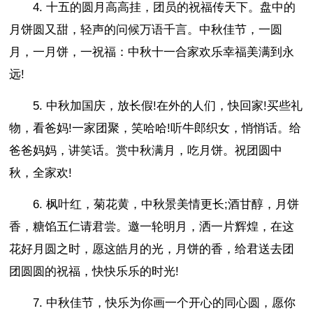
4. 十五的圆月高高挂，团员的祝福传天下。盘中的
月饼圆又甜，轻声的问候万语千言。中秋佳节，一圆
月，一月饼，一祝福：中秋十一合家欢乐幸福美满到永
远!
5. 中秋加国庆，放长假!在外的人们，快回家!买些礼
物，看爸妈!一家团聚，笑哈哈!听牛郎织女，悄悄话。给
爸爸妈妈，讲笑话。赏中秋满月，吃月饼。祝团圆中
秋，全家欢!
6. 枫叶红，菊花黄，中秋景美情更长;酒甘醇，月饼
香，糖馅五仁请君尝。邀一轮明月，洒一片辉煌，在这
花好月圆之时，愿这皓月的光，月饼的香，给君送去团
团圆圆的祝福，快快乐乐的时光!
7. 中秋佳节，快乐为你画一个开心的同心圆，愿你