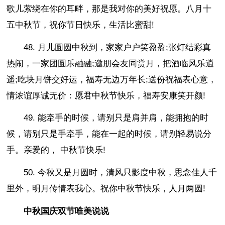
歌儿萦绕在你的耳畔，那是我对你的美好祝愿。八月十
五中秋节，祝你节日快乐，生活比蜜甜!
48. 月儿圆圆中秋到，家家户户笑盈盈;张灯结彩真
热闹，一家团圆乐融融;邀朋会友同赏月，把酒临风乐逍
遥;吃块月饼交好运，福寿无边万年长;送份祝福表心意，
情浓谊厚诚无价：愿君中秋节快乐，福寿安康笑开颜!
49. 能牵手的时候，请别只是肩并肩，能拥抱的时
候，请别只是手牵手，能在一起的时候，请别轻易说分
手。亲爱的， 中秋节快乐!
50. 今秋又是月圆时，清风只影度中秋，思念佳人千
里外，明月传情表我心。祝你中秋节快乐，人月两圆!
中秋国庆双节唯美说说