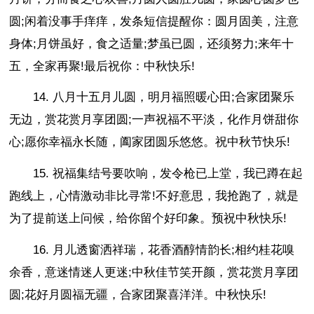
圆;闲着没事手痒痒，发条短信提醒你：圆月固美，注意
身体;月饼虽好，食之适量;梦虽已圆，还须努力;来年十
五，全家再聚!最后祝你：中秋快乐!
14. 八月十五月儿圆，明月福照暖心田;合家团聚乐
无边，赏花赏月享团圆;一声祝福不平淡，化作月饼甜你
心;愿你幸福永长随，阖家团圆乐悠悠。祝中秋节快乐!
15. 祝福集结号要吹响，发令枪已上堂，我已蹲在起
跑线上，心情激动非比寻常!不好意思，我抢跑了，就是
为了提前送上问候，给你留个好印象。预祝中秋快乐!
16. 月儿透窗洒祥瑞，花香酒醇情韵长;相约桂花嗅
余香，意迷情迷人更迷;中秋佳节笑开颜，赏花赏月享团
圆;花好月圆福无疆，合家团聚喜洋洋。中秋快乐!