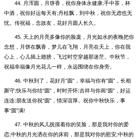
44. 月浑圆，月饼香，祝你身体永健康;手中茶，杯
中酒，祝你好运每天有;丹桂飘，到中秋，祝你无虑也无
忧。传祝福，念故友，花好月圆人长久。
45. 天上的月亮多像你的脸庞，月光如水的夜晚把你
念想，月饼在飘香，梦儿在飞翔，月亮在天上，你在我
心上，心儿插上翅膀，飞过时空穿越那迷茫。中秋节，
祝福幸福像月光花儿一样，永远围绕在你身旁。
46. 中秋到了，花好月“圆”，幸福与你有“圆”，长相
厮守;快乐与你结“圆”，时时开怀;吉祥与你画“圆”，好运
连连;朋友送你祝“圆”，情深谊厚。祝你中秋快乐，事
事“圆”满!
47. 中秋的风儿抚摸着你的笑脸，那是我对你的爱
恋;中秋的月光洒在你的床前，那是我对你的慰安;中秋的