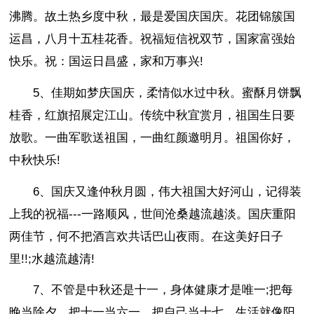
沸腾。故土热乡度中秋，最是爱国庆国庆。花团锦簇国
运昌，八月十五桂花香。祝福短信祝双节，国家富强始
快乐。祝：国运日昌盛，家和万事兴!
5、佳期如梦庆国庆，柔情似水过中秋。蜜酥月饼飘
桂香，红旗招展定江山。传统中秋宜赏月，祖国生日要
放歌。一曲军歌送祖国，一曲红颜邀明月。祖国你好，
中秋快乐!
6、国庆又逢仲秋月圆，伟大祖国大好河山，记得装
上我的祝福---一路顺风，世间沧桑越流越淡。国庆重阳
两佳节，何不把酒言欢共话巴山夜雨。在这美好日子
里!!;水越流越清!
7、不管是中秋还是十一，身体健康才是唯一;把每
晚当除夕，把十一当六一，把自己当十七，生活就像阳