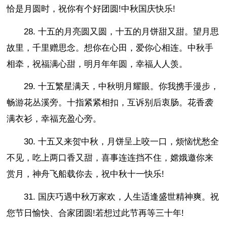
恰是月圆时，祝你有个好团圆!中秋国庆快乐!
28. 十五的月亮圆又圆，十五的月饼甜又甜。望月思
故里，千里赠思念。想你在心田，爱你心相连。中秋手
相牵，祝福满心甜，明月年年圆，幸福人人羡。
29. 十五繁星满天，中秋明月耀眼。你我携手漫步，
畅游花丛溪旁。十指紧紧相扣，互诉别后衷肠。花香袭
满衣衫，幸福充盈心旁。
30. 十五又来贺中秋，月饼呈上咬一口，烦恼忧愁全
不见，吃上两口香又甜，喜事连连挡不住，嫦娥邀你来
赏月，神舟飞船载你去，祝中秋十一快乐!
31. 国庆巧遇中秋万家欢，人生适逢盛世精神爽。祝
您节日愉快、合家团圆!若想过此节再等三十年!