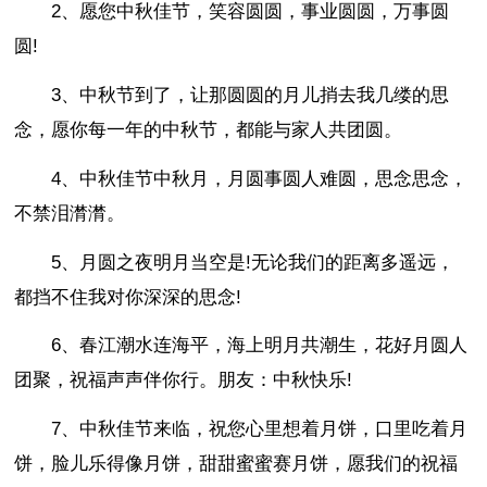
2、愿您中秋佳节，笑容圆圆，事业圆圆，万事圆
圆!
3、中秋节到了，让那圆圆的月儿捎去我几缕的思
念，愿你每一年的中秋节，都能与家人共团圆。
4、中秋佳节中秋月，月圆事圆人难圆，思念思念，
不禁泪潸潸。
5、月圆之夜明月当空是!无论我们的距离多遥远，
都挡不住我对你深深的思念!
6、春江潮水连海平，海上明月共潮生，花好月圆人
团聚，祝福声声伴你行。朋友：中秋快乐!
7、中秋佳节来临，祝您心里想着月饼，口里吃着月
饼，脸儿乐得像月饼，甜甜蜜蜜赛月饼，愿我们的祝福