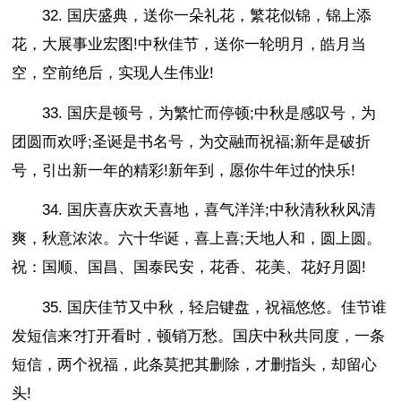
32. 国庆盛典，送你一朵礼花，繁花似锦，锦上添
花，大展事业宏图!中秋佳节，送你一轮明月，皓月当
空，空前绝后，实现人生伟业!
33. 国庆是顿号，为繁忙而停顿;中秋是感叹号，为
团圆而欢呼;圣诞是书名号，为交融而祝福;新年是破折
号，引出新一年的精彩!新年到，愿你牛年过的快乐!
34. 国庆喜庆欢天喜地，喜气洋洋;中秋清秋秋风清
爽，秋意浓浓。六十华诞，喜上喜;天地人和，圆上圆。
祝：国顺、国昌、国泰民安，花香、花美、花好月圆!
35. 国庆佳节又中秋，轻启键盘，祝福悠悠。佳节谁
发短信来?打开看时，顿销万愁。国庆中秋共同度，一条
短信，两个祝福，此条莫把其删除，才删指头，却留心
头!