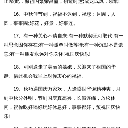
止!钦此，愿祖国繁荣昌盛，创造时运;成龙成凤，领纸!
16、中秋佳节到，祝福不迟到，祝您：月圆，人
圆，事事圆;好花，好景，好事连。
17、有一种关心不请自来;有一种默契无可取代;有一
种思念因你存在;有一种孤单叫做等待;有一种沉默不是遗
忘;有一种朋友永远对你关怀!祝国庆快乐!
18、刚刚送走了美丽的嫦娥，又迎来了祖国的华
诞。借此机会我呈上对你衷心的祝福。
19、秋巧遇国庆万家欢，人逢盛世华诞精神爽，月
到中秋分外明，节到国庆真高兴，长假连绵，放松休
闲，祝你吃好喝好玩好休息好，事事都好，预祝国庆快
乐!