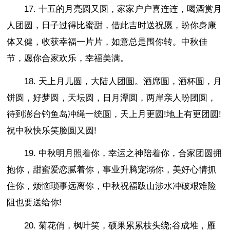
17. 十五的月亮圆又圆，家家户户喜连连，喝酒赏月
人团圆，日子过得比蜜甜，借此吉时送祝愿，盼你身康
体又健，收获幸福一片片，如意总是围你转。中秋佳
节，愿你合家欢乐，幸福美满。
18. 天上月儿圆，大陆人团圆。酒席圆，酒杯圆，月
饼圆，好梦圆，天坛圆，日月潭圆，两岸亲人盼团圆，
待到澎台钓鱼岛冲绳一统圆，天上月更圆!地上有更团圆!
祝中秋快乐笑脸圆又圆!
19. 中秋明月照着你，幸运之神陪着你，合家团圆拥
抱你，甜蜜爱恋腻着你，事业升腾宠溺你，美好心情抓
住你，烦恼琐事远离你，中秋祝福跋山涉水冲破艰难险
阻也要送给你!
20. 菊花俏，枫叶笑，硕果累累枝头绕;谷成堆，雁