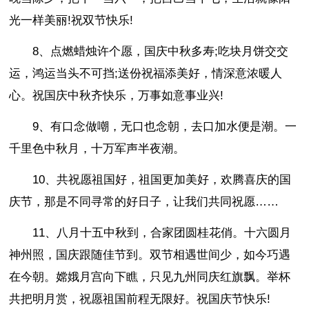
光一样美丽!祝双节快乐!
8、点燃蜡烛许个愿，国庆中秋多寿;吃块月饼交交
运，鸿运当头不可挡;送份祝福添美好，情深意浓暖人
心。祝国庆中秋齐快乐，万事如意事业兴!
9、有口念做嘲，无口也念朝，去口加水便是潮。一
千里色中秋月，十万军声半夜潮。
10、共祝愿祖国好，祖国更加美好，欢腾喜庆的国
庆节，那是不同寻常的好日子，让我们共同祝愿……
11、八月十五中秋到，合家团圆桂花俏。十六圆月
神州照，国庆跟随佳节到。双节相遇世间少，如今巧遇
在今朝。嫦娥月宫向下瞧，只见九州同庆红旗飘。举杯
共把明月赏，祝愿祖国前程无限好。祝国庆节快乐!