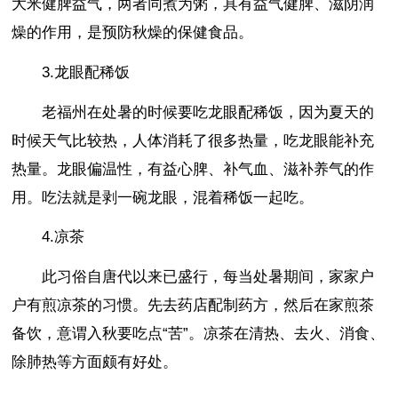
大米健脾益气，两者同煮为粥，具有益气健脾、滋阴润
燥的作用，是预防秋燥的保健食品。
3.龙眼配稀饭
老福州在处暑的时候要吃龙眼配稀饭，因为夏天的
时候天气比较热，人体消耗了很多热量，吃龙眼能补充
热量。龙眼偏温性，有益心脾、补气血、滋补养气的作
用。吃法就是剥一碗龙眼，混着稀饭一起吃。
4.凉茶
此习俗自唐代以来已盛行，每当处暑期间，家家户
户有煎凉茶的习惯。先去药店配制药方，然后在家煎茶
备饮，意谓入秋要吃点“苦”。凉茶在清热、去火、消食、
除肺热等方面颇有好处。