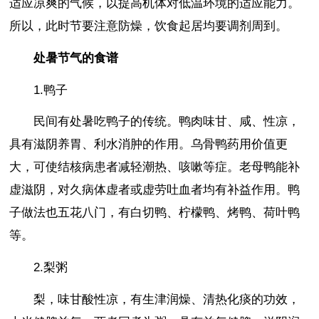
适应凉爽的气候，以提高机体对低温环境的适应能力。
所以，此时节要注意防燥，饮食起居均要调剂周到。
处暑节气的食谱
1.鸭子
民间有处暑吃鸭子的传统。鸭肉味甘、咸、性凉，
具有滋阴养胃、利水消肿的作用。乌骨鸭药用价值更
大，可使结核病患者减轻潮热、咳嗽等症。老母鸭能补
虚滋阴，对久病体虚者或虚劳吐血者均有补益作用。鸭
子做法也五花八门，有白切鸭、柠檬鸭、烤鸭、荷叶鸭
等。
2.梨粥
梨，味甘酸性凉，有生津润燥、清热化痰的功效，