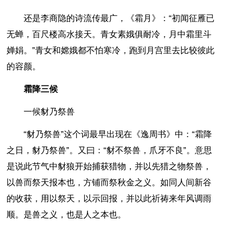
还是李商隐的诗流传最广，《霜月》：“初闻征雁已
无蝉，百尺楼高水接天。青女素娥俱耐冷，月中霜里斗
婵娟。”青女和嫦娥都不怕寒冷，跑到月宫里去比较彼此
的容颜。
霜降三候
一候豺乃祭兽
“豺乃祭兽”这个词最早出现在《逸周书》中：“霜降
之日，豺乃祭兽”。又曰：“豺不祭兽，爪牙不良”。意思
是说此节气中豺狼开始捕获猎物，并以先猎之物祭兽，
以兽而祭天报本也，方铺而祭秋金之义。如同人间新谷
的收获，用以祭天，以示回报，并以此祈祷来年风调雨
顺。是兽之义，也是人之本也。