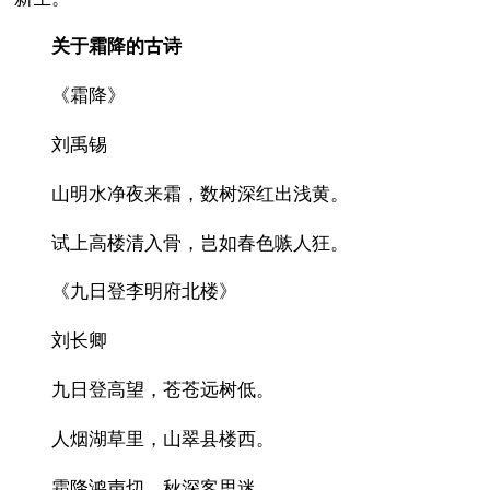
关于霜降的古诗
《霜降》
刘禹锡
山明水净夜来霜，数树深红出浅黄。
试上高楼清入骨，岂如春色嗾人狂。
《九日登李明府北楼》
刘长卿
九日登高望，苍苍远树低。
人烟湖草里，山翠县楼西。
霜降鸿声切，秋深客思迷。