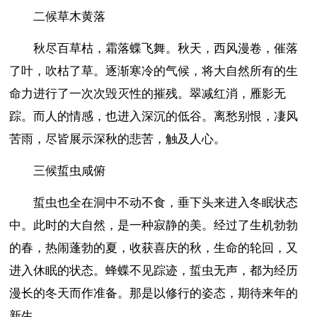
二候草木黄落
秋尽百草枯，霜落蝶飞舞。秋天，西风漫卷，催落
了叶，吹枯了草。逐渐寒冷的气候，将大自然所有的生
命力进行了一次次毁灭性的摧残。翠减红消，雁影无
踪。而人的情感，也进入深沉的低谷。离愁别恨，凄风
苦雨，尽皆展示深秋的悲苦，触及人心。
三候蜇虫咸俯
蜇虫也全在洞中不动不食，垂下头来进入冬眠状态
中。此时的大自然，是一种寂静的美。经过了生机勃勃
的春，热闹蓬勃的夏，收获喜庆的秋，生命的轮回，又
进入休眠的状态。蜂蝶不见踪迹，蜇虫无声，都为经历
漫长的冬天而作准备。那是以修行的姿态，期待来年的
新生。