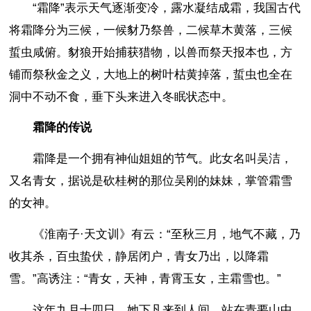
“霜降”表示天气逐渐变冷，露水凝结成霜，我国古代
将霜降分为三候，一候豺乃祭兽，二候草木黄落，三候
蜇虫咸俯。豺狼开始捕获猎物，以兽而祭天报本也，方
铺而祭秋金之义，大地上的树叶枯黄掉落，蜇虫也全在
洞中不动不食，垂下头来进入冬眠状态中。
霜降的传说
霜降是一个拥有神仙姐姐的节气。此女名叫吴洁，
又名青女，据说是砍桂树的那位吴刚的妹妹，掌管霜雪
的女神。
《淮南子·天文训》有云：“至秋三月，地气不藏，乃
收其杀，百虫蛰伏，静居闭户，青女乃出，以降霜
雪。”高诱注：“青女，天神，青霄玉女，主霜雪也。”
这年九月十四日，她下凡来到人间，站在青要山中