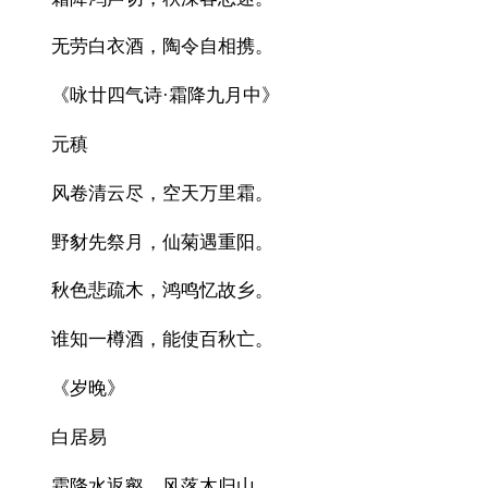
无劳白衣酒，陶令自相携。
《咏廿四气诗·霜降九月中》
元稹
风卷清云尽，空天万里霜。
野豺先祭月，仙菊遇重阳。
秋色悲疏木，鸿鸣忆故乡。
谁知一樽酒，能使百秋亡。
《岁晚》
白居易
霜降水返壑，风落木归山。