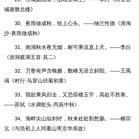
城谢脁北楼》
30、夜雨做成秋，恰上心头。——纳兰性德《浪淘
沙·夜雨做成秋》
31、南湖秋水夜无烟，耐可乘流直上天。——李白
《游洞庭湖五首·其二》
32、万壑有声含晚籁，数峰无语立斜阳。——王禹
偁《村行·马穿山径菊初黄》
33、我欲乘风归去，又恐琼楼玉宇，高处不胜寒。
——苏轼《水调歌头·丙辰中秋》
34、海畔尖山似剑铓，秋来处处割愁肠。——柳宗
元《与浩初上人同看山寄京华亲故》