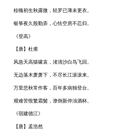
桂魄初生秋露微，轻罗已薄未更衣。
银筝夜久殷勤弄，心怯空房不忍归。
《登高》
【唐】杜甫
风急天高猿啸哀，渚清沙白鸟飞回。
无边落木萧萧下，不尽长江滚滚来。
万里悲秋常作客，百年多病独登台。
艰难苦恨繁霜鬓，潦倒新停浊酒杯。
《宿建德江》
【唐】孟浩然