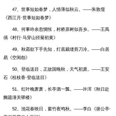
47、世事短如春梦，人情薄似秋云。——朱敦儒
《西江月·世事短如春梦》
48、何事吟余忽惆怅，村桥原树似吾乡。——王禹
偁《村行·马穿山径菊初黄》
49、秋霜欲下手先知，灯底裁缝剪刀冷。——白居
易《空闺怨》
50、登临送目，正故国晚秋，天气初肃。——王安
石《桂枝香·登临送目》
51、红叶晚萧萧，长亭酒一瓢。——许浑《秋日赴
阙题潼关驿楼》
52、池花春映日，窗竹夜鸣秋。——李白《谢公亭·