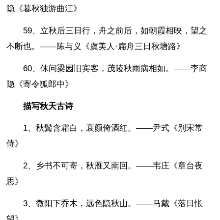
隐《暮秋独游曲江》
59、立秋后三日行，舟之前后，如朝霞相映，望之
不断也。——陈与义《虞美人·扁舟三日秋塘路》
60、休问梁园旧宾客，茂陵秋雨病相如。——李商
隐《寄令狐郎中》
描写秋天古诗
1、秋鬓含霜白，衰颜倚酒红。——尹式《别宋常
侍》
2、乡书不可寄，秋雁又南回。——韦庄《章台夜
思》
3、微阳下乔木，远色隐秋山。——马戴《落日怅
望》