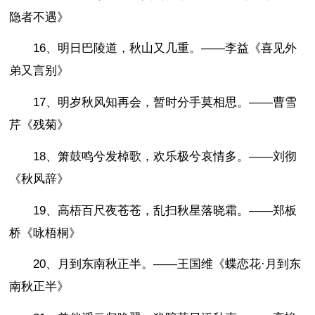
隐者不遇》
16、明日巴陵道，秋山又几重。——李益《喜见外
弟又言别》
17、明岁秋风知再会，暂时分手莫相思。——曹雪
芹《残菊》
18、箫鼓鸣兮发棹歌，欢乐极兮哀情多。——刘彻
《秋风辞》
19、高梧百尺夜苍苍，乱扫秋星落晓霜。——郑板
桥《咏梧桐》
20、月到东南秋正半。——王国维《蝶恋花·月到东
南秋正半》