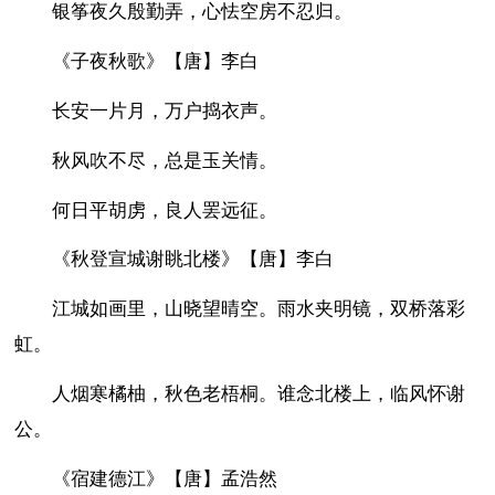
银筝夜久殷勤弄，心怯空房不忍归。
《子夜秋歌》【唐】李白
长安一片月，万户捣衣声。
秋风吹不尽，总是玉关情。
何日平胡虏，良人罢远征。
《秋登宣城谢眺北楼》【唐】李白
江城如画里，山晓望晴空。雨水夹明镜，双桥落彩
虹。
人烟寒橘柚，秋色老梧桐。谁念北楼上，临风怀谢
公。
《宿建德江》【唐】孟浩然