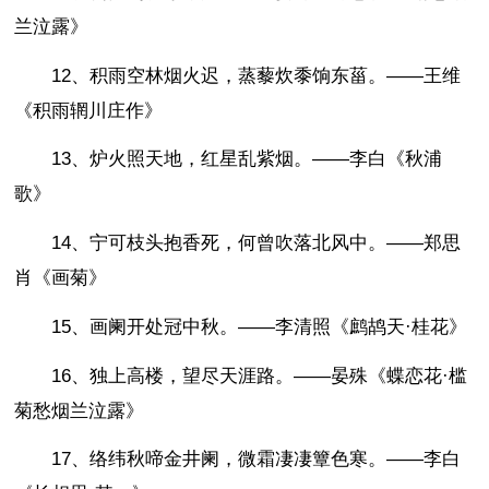
兰泣露》
12、积雨空林烟火迟，蒸藜炊黍饷东菑。——王维
《积雨辋川庄作》
13、炉火照天地，红星乱紫烟。——李白《秋浦
歌》
14、宁可枝头抱香死，何曾吹落北风中。——郑思
肖《画菊》
15、画阑开处冠中秋。——李清照《鹧鸪天·桂花》
16、独上高楼，望尽天涯路。——晏殊《蝶恋花·槛
菊愁烟兰泣露》
17、络纬秋啼金井阑，微霜凄凄簟色寒。——李白