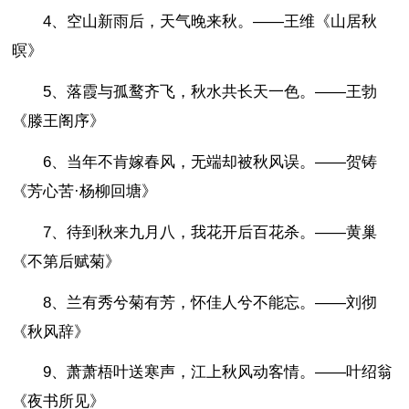
4、空山新雨后，天气晚来秋。——王维《山居秋
暝》
5、落霞与孤鹜齐飞，秋水共长天一色。——王勃
《滕王阁序》
6、当年不肯嫁春风，无端却被秋风误。——贺铸
《芳心苦·杨柳回塘》
7、待到秋来九月八，我花开后百花杀。——黄巢
《不第后赋菊》
8、兰有秀兮菊有芳，怀佳人兮不能忘。——刘彻
《秋风辞》
9、萧萧梧叶送寒声，江上秋风动客情。——叶绍翁
《夜书所见》