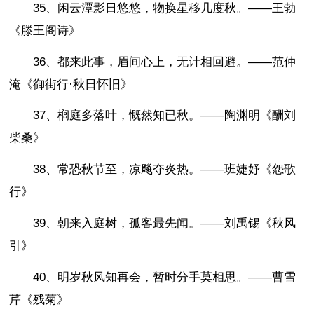
35、闲云潭影日悠悠，物换星移几度秋。——王勃
《滕王阁诗》
36、都来此事，眉间心上，无计相回避。——范仲
淹《御街行·秋日怀旧》
37、榈庭多落叶，慨然知已秋。——陶渊明《酬刘
柴桑》
38、常恐秋节至，凉飚夺炎热。——班婕妤《怨歌
行》
39、朝来入庭树，孤客最先闻。——刘禹锡《秋风
引》
40、明岁秋风知再会，暂时分手莫相思。——曹雪
芹《残菊》