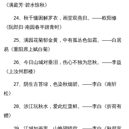
《满庭芳·碧水惊秋》
24、秋千慵困解罗衣，画堂双燕归。——欧阳修
《阮郎归·南园春半踏青时》
25、满园花菊郁金黄，中有孤丛色似霜。——白居
易《重阳席上赋白菊》
26、今日山城对垂泪，伤心不独为悲秋。——李益
《上汝州郡楼》
27、阴生古苔绿，色染秋烟碧。——李白《南轩
松》
28、涉江玩秋水，爱此红蕖鲜。——李白《折荷有
赠》
29、江城如画里，山晚望晴空。——李白《秋登宣