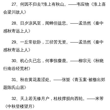
27、何因不归去?淮上有秋山。——韦应物《淮上喜
会梁川故人》
28、日夕凉风至，闻蝉但益悲。——孟浩然《秦中
感秋寄远上人》
29、一丘常欲卧，三径苦无资。——孟浩然《秦中
感秋寄远上人》
30、机心久已忘，何事惊麋鹿。——柳宗元《秋晓
行南谷经荒村》
31、秋在黄花羞涩处。——张榘《青玉案·被檄出郊
题陈氏山居》
32、天上若无修月户，桂枝撑损向西轮。——米芾
《中秋登楼望月》