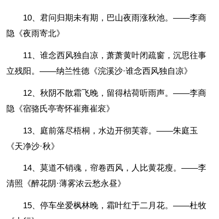
10、君问归期未有期，巴山夜雨涨秋池。——李商
隐《夜雨寄北》
11、谁念西风独自凉，萧萧黄叶闭疏窗，沉思往事
立残阳。——纳兰性德《浣溪沙·谁念西风独自凉》
12、秋阴不散霜飞晚，留得枯荷听雨声。——李商
隐《宿骆氏亭寄怀崔雍崔衮》
13、庭前落尽梧桐，水边开彻芙蓉。——朱庭玉
《天净沙·秋》
14、莫道不销魂，帘卷西风，人比黄花瘦。——李
清照《醉花阴·薄雾浓云愁永昼》
15、停车坐爱枫林晚，霜叶红于二月花。——杜牧