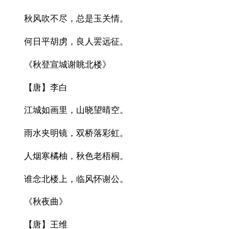
秋风吹不尽，总是玉关情。
何日平胡虏，良人罢远征。
《秋登宣城谢眺北楼》
【唐】李白
江城如画里，山晓望晴空。
雨水夹明镜，双桥落彩虹。
人烟寒橘柚，秋色老梧桐。
谁念北楼上，临风怀谢公。
《秋夜曲》
【唐】王维