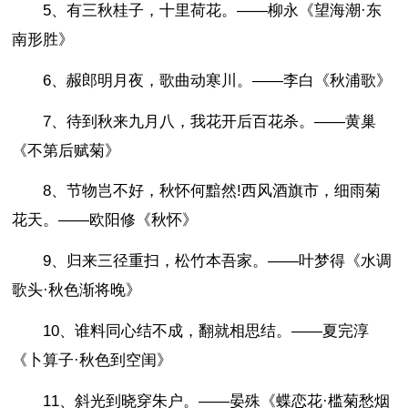
5、有三秋桂子，十里荷花。——柳永《望海潮·东
南形胜》
6、赧郎明月夜，歌曲动寒川。——李白《秋浦歌》
7、待到秋来九月八，我花开后百花杀。——黄巢
《不第后赋菊》
8、节物岂不好，秋怀何黯然!西风酒旗市，细雨菊
花天。——欧阳修《秋怀》
9、归来三径重扫，松竹本吾家。——叶梦得《水调
歌头·秋色渐将晚》
10、谁料同心结不成，翻就相思结。——夏完淳
《卜算子·秋色到空闺》
11、斜光到晓穿朱户。——晏殊《蝶恋花·槛菊愁烟