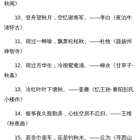
秋闺》
10、登舟望秋月，空忆谢将军。——李白《夜泊牛
渚怀古》
11、雨过一蝉噪，飘萧松桂秋。——杜牧《题扬州
禅智寺》
12、雨过月华生，冷彻鸳鸯浦。——柳永《甘草子·
秋暮》
13、冷红叶叶下塘秋。——姜夔《忆王孙·番阳彭氏
小楼作》
14、银筝夜久殷勤弄，心怯空房不忍归。——王维
《秋夜曲》
15、若非巾柴车，应是钓秋水。——丘为《寻西山