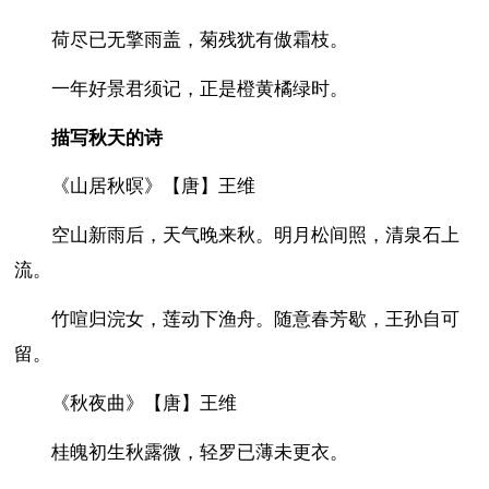
荷尽已无擎雨盖，菊残犹有傲霜枝。
一年好景君须记，正是橙黄橘绿时。
描写秋天的诗
《山居秋暝》【唐】王维
空山新雨后，天气晚来秋。明月松间照，清泉石上
流。
竹喧归浣女，莲动下渔舟。随意春芳歇，王孙自可
留。
《秋夜曲》【唐】王维
桂魄初生秋露微，轻罗已薄未更衣。