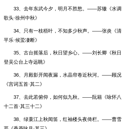
33、去年东武今夕，明月不胜愁。——苏辙《水调
歌头·徐州中秋》
34、只有一枝梧叶，不知多少秋声。——张炎《清
平乐·候蛩凄断》
35、古台摇落后，秋日望乡心。——刘长卿《秋日
登吴公台上寺远眺》
36、月殿影开闻夜漏，水晶帘卷近秋河。——顾况
《宫词五首·其二》
37、去此若俯仰，如何似九秋。——阮籍《咏怀八
十二首·其三十二》
38、绿蓑江上秋闻笛，红袖楼头夜倚栏。——曹雪
芹《香菱咏月·其三》