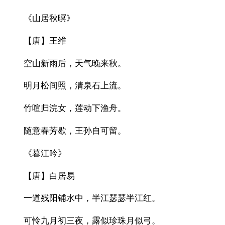
《山居秋暝》
【唐】王维
空山新雨后，天气晚来秋。
明月松间照，清泉石上流。
竹喧归浣女，莲动下渔舟。
随意春芳歇，王孙自可留。
《暮江吟》
【唐】白居易
一道残阳铺水中，半江瑟瑟半江红。
可怜九月初三夜，露似珍珠月似弓。