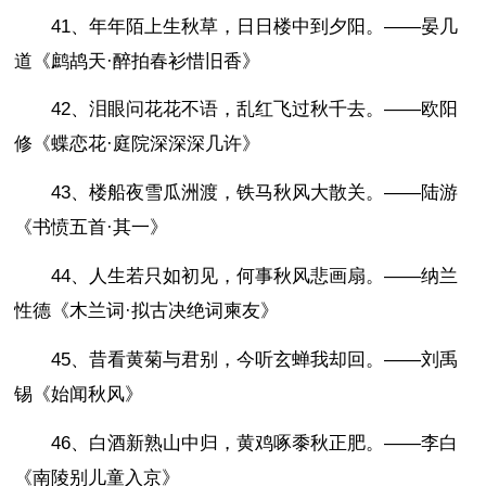
41、年年陌上生秋草，日日楼中到夕阳。——晏几
道《鹧鸪天·醉拍春衫惜旧香》
42、泪眼问花花不语，乱红飞过秋千去。——欧阳
修《蝶恋花·庭院深深深几许》
43、楼船夜雪瓜洲渡，铁马秋风大散关。——陆游
《书愤五首·其一》
44、人生若只如初见，何事秋风悲画扇。——纳兰
性德《木兰词·拟古决绝词柬友》
45、昔看黄菊与君别，今听玄蝉我却回。——刘禹
锡《始闻秋风》
46、白酒新熟山中归，黄鸡啄黍秋正肥。——李白
《南陵别儿童入京》