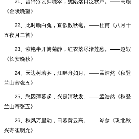
21、曾伴浮云归晚翠，犹陪落日泛秋声。——高蟾
《金陵晚望》
22、此时瞻白兔，直欲数秋毫。——杜甫《八月十
五夜月二首》
23、紫艳半开篱菊静，红衣落尽渚莲愁。——赵嘏
《长安晚秋》
24、天边树若荠，江畔舟如月。——孟浩然《秋登
兰山寄张五》
25、愁因薄暮起，兴是清秋发。——孟浩然《秋登
兰山寄张五》
26、秋风万里动，日暮黄云高。——岑参《巩北秋
兴寄崔明允》