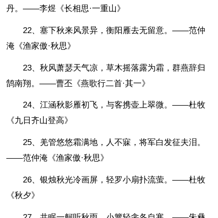
丹。——李煜《长相思·一重山》
22、塞下秋来风景异，衡阳雁去无留意。——范仲
淹《渔家傲·秋思》
23、秋风萧瑟天气凉，草木摇落露为霜，群燕辞归
鹄南翔。——曹丕《燕歌行二首·其一》
24、江涵秋影雁初飞，与客携壶上翠微。——杜牧
《九日齐山登高》
25、羌管悠悠霜满地，人不寐，将军白发征夫泪。
——范仲淹《渔家傲·秋思》
26、银烛秋光冷画屏，轻罗小扇扑流萤。——杜牧
《秋夕》
27、共眠一舸听秋雨，小簟轻衾各自寒。——朱彝