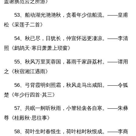
盖谢脁范云之所游》
53、船动湖光滟滟秋，贪看年少信船流。——皇甫
松《采莲子二首》
54、秋已尽，日犹长，仲宣怀远更凄凉。——李清
照《鹧鸪天·寒日萧萧上琐窗》
55、秋风万里芙蓉国，暮雨千家薜荔村。——谭用
之《秋宿湘江遇雨》
56、弓背霞明剑照霜，秋风走马出咸阳。——令狐
楚《年少行四首·其三》
57、共眠一舸听秋雨，小簟轻衾各自寒。——朱彝
尊《桂殿秋·思往事》
58、荷叶生时春恨生，荷叶枯时秋恨成。——李商