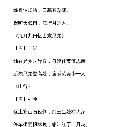
移舟泊烟渚，日暮客愁新。
野旷天低树，江清月近人。
《九月九日忆山东兄弟》
【唐】王维
独在异乡为异客，每逢佳节倍思亲。
遥知兄弟登高处，遍插茱萸少一人。
《山行》
【唐】杜牧
远上寒山石径斜，白云生处有人家。
停车坐爱枫林晚，霜叶红于二月花。