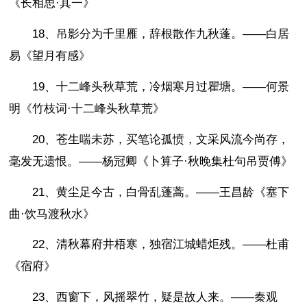
《长相思·其一》
18、吊影分为千里雁，辞根散作九秋蓬。——白居
易《望月有感》
19、十二峰头秋草荒，冷烟寒月过瞿塘。——何景
明《竹枝词·十二峰头秋草荒》
20、苍生喘未苏，买笔论孤愤，文采风流今尚存，
毫发无遗恨。——杨冠卿《卜算子·秋晚集杜句吊贾傅》
21、黄尘足今古，白骨乱蓬蒿。——王昌龄《塞下
曲·饮马渡秋水》
22、清秋幕府井梧寒，独宿江城蜡炬残。——杜甫
《宿府》
23、西窗下，风摇翠竹，疑是故人来。——秦观