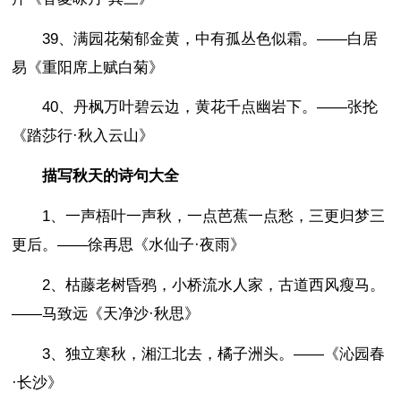
39、满园花菊郁金黄，中有孤丛色似霜。——白居
易《重阳席上赋白菊》
40、丹枫万叶碧云边，黄花千点幽岩下。——张抡
《踏莎行·秋入云山》
描写秋天的诗句大全
1、一声梧叶一声秋，一点芭蕉一点愁，三更归梦三
更后。——徐再思《水仙子·夜雨》
2、枯藤老树昏鸦，小桥流水人家，古道西风瘦马。
——马致远《天净沙·秋思》
3、独立寒秋，湘江北去，橘子洲头。——《沁园春
·长沙》