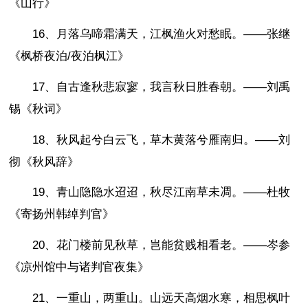
《山行》
16、月落乌啼霜满天，江枫渔火对愁眠。——张继
《枫桥夜泊/夜泊枫江》
17、自古逢秋悲寂寥，我言秋日胜春朝。——刘禹
锡《秋词》
18、秋风起兮白云飞，草木黄落兮雁南归。——刘
彻《秋风辞》
19、青山隐隐水迢迢，秋尽江南草未凋。——杜牧
《寄扬州韩绰判官》
20、花门楼前见秋草，岂能贫贱相看老。——岑参
《凉州馆中与诸判官夜集》
21、一重山，两重山。山远天高烟水寒，相思枫叶