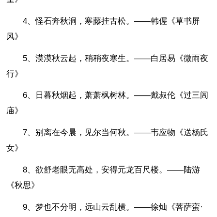
4、怪石奔秋涧，寒藤挂古松。——韩偓《草书屏
风》
5、漠漠秋云起，稍稍夜寒生。——白居易《微雨夜
行》
6、日暮秋烟起，萧萧枫树林。——戴叔伦《过三闾
庙》
7、别离在今晨，见尔当何秋。——韦应物《送杨氏
女》
8、欲舒老眼无高处，安得元龙百尺楼。——陆游
《秋思》
9、梦也不分明，远山云乱横。——徐灿《菩萨蛮·