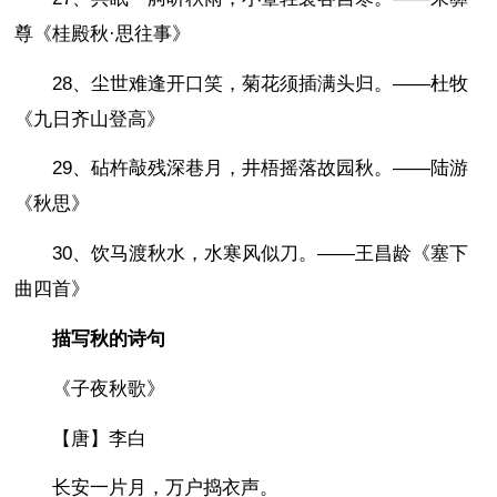
尊《桂殿秋·思往事》
28、尘世难逢开口笑，菊花须插满头归。——杜牧
《九日齐山登高》
29、砧杵敲残深巷月，井梧摇落故园秋。——陆游
《秋思》
30、饮马渡秋水，水寒风似刀。——王昌龄《塞下
曲四首》
描写秋的诗句
《子夜秋歌》
【唐】李白
长安一片月，万户捣衣声。