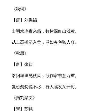
《秋词》
【唐】刘禹锡
山明水净夜来霜，数树深红出浅黄。
试上高楼清入骨，岂如春色嗾人狂。
《秋思》
【唐】张籍
洛阳城里见秋风，欲作家书意万重。
复恐匆匆说不尽，行人临发又开封。
《赠刘景文》
【宋】苏轼