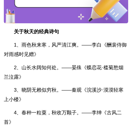
关于秋天的经典诗句
1、雨色秋来寒，风严清江爽。——李白《酬裴侍御
对雨感时见赠》
2、山长水阔知何处。——晏殊《蝶恋花·槛菊愁烟
兰泣露》
3、晓阴无赖似穷秋。——秦观《浣溪沙·漠漠轻寒
上小楼》
4、春种一粒粟，秋收万颗子。——李绅《古风二
首》