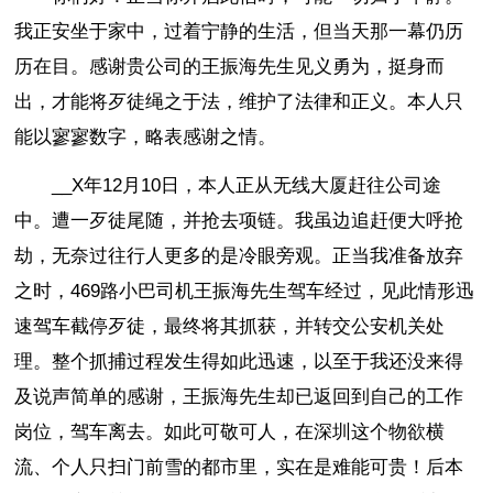
我正安坐于家中，过着宁静的生活，但当天那一幕仍历
历在目。感谢贵公司的王振海先生见义勇为，挺身而
出，才能将歹徒绳之于法，维护了法律和正义。本人只
能以寥寥数字，略表感谢之情。
__X年12月10日，本人正从无线大厦赶往公司途
中。遭一歹徒尾随，并抢去项链。我虽边追赶便大呼抢
劫，无奈过往行人更多的是冷眼旁观。正当我准备放弃
之时，469路小巴司机王振海先生驾车经过，见此情形迅
速驾车截停歹徒，最终将其抓获，并转交公安机关处
理。整个抓捕过程发生得如此迅速，以至于我还没来得
及说声简单的感谢，王振海先生却已返回到自己的工作
岗位，驾车离去。如此可敬可人，在深圳这个物欲横
流、个人只扫门前雪的都市里，实在是难能可贵！后本