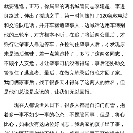
就要逃逸，正巧，你局里的两名城管同志季建超、李进
良路过，伸出了援助之手，第一时间拨打了120急救电话
和交通队电话，并开车猛追肇事人，边喊话边用车辆别
他的三轮车，对方根本不听，在追了将近两公里后，才
强行让肇事人靠边停车，在控制住肇事人后，才发现原
来是酒后驾驶，差一点就跑掉了，多亏了这两名同志，
不顾个人安危，才让肇事司机没有得逞，事后还协助交
警捉住了逃逸者。最后，在做完笔录后很晚才回了家。
我们俩家事后，找了很多天才得知了这两人的姓名，但
是他们总说是应该的，让我们无以回报。
现在人都说世风日下，很多人都是自扫门前雪，抱
着多一事不如少一事的心态，不愿管闲事，但是，将心
比心，如果没有这两位好同志，我两家的孩子出了事，