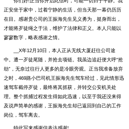
你们好!正当你开启此信时，可能一切归于平静。我
正安坐于家中，过着宁静的生活，但当天那一幕仍历历
在目。感谢贵公司的王振海先生见义勇为，挺身而出，
才能将歹徒绳之于法，维护了法律和正义。本人只能以
寥寥数字，略表感谢之情。
__X年12月10日，本人正从无线大厦赶往公司途
中。遭一歹徒尾随，并抢去项链。我虽边追赶便大呼“抢
劫”，无奈过往行人更多的是冷眼旁观。正当我准备放弃
之时，469路小巴司机王振海先生驾车经过，见此情形迅
速驾车截停歹徒，最终将其抓获，并转交公安机关处
理。整个抓捕过程发生得如此迅速，以至于我还没来得
及说声简单的感谢，王振海先生却已返回到自己的工作
岗位，驾车离去。
特此写来感谢信表达感谢!