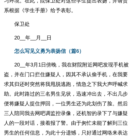
习环境。在此，院保卫处对这些学生提出表扬，并请贵
系根据《学生手册》给予表彰。
保卫处
20__年__月__日
怎么写见义勇为表扬信（篇6）
20__年3月1日傍晚，我在财院附近网吧发现手机被
盗，并在门口拦住嫌疑人，因其不承认偷手机，在我要
求其归还时突然将我甩脱逃跑，情急之下我大声呼喊求
助。此时路过的三名男生见状，迅速冲出去，不出几步
便将嫌疑人捉住押回，一位男生还为此划伤了脸。然后
三人陪同我去网吧调监控录像，还机智的录下了与嫌疑
人的一段对话，接着报了警。由于匆忙未能了解到三位
男生的任何信息，为此十分遗憾，只好通过网络来表达