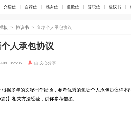
介绍信
自荐信
感谢信
道歉信
辞职信
建议书
模板
>
协议书
>
鱼塘个人承包协议
塘个人承包协议

由
文心
分享
9-09 13:25:35
？根据多年的文秘写作经验，参考优秀的鱼塘个人承包协议样本
5篇)】相关方法经验，供你参考借鉴。