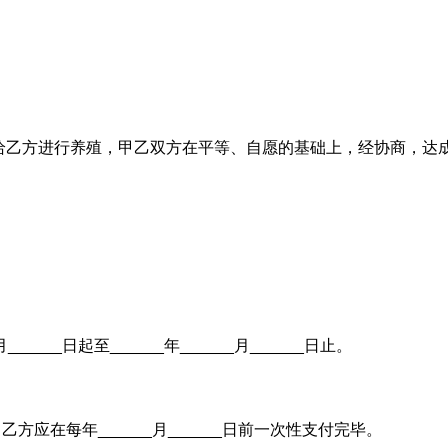
给乙方进行养殖，甲乙双方在平等、自愿的基础上，经协商，达
______日起至______年______月______日止。
。乙方应在每年______月______日前一次性支付完毕。