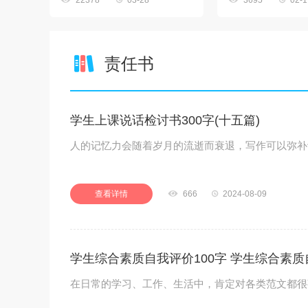
22378
03-28
3695
02-1
责任书
学生上课说话检讨书300字(十五篇)
人的记忆力会随着岁月的流逝而衰退，写作可以弥补
查看详情

666

2024-08-09
学生综合素质自我评价100字 学生综合素质自
在日常的学习、工作、生活中，肯定对各类范文都很