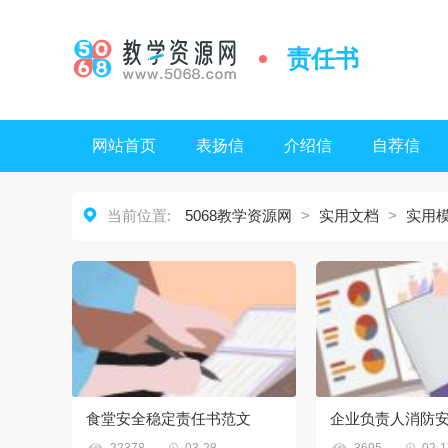
责任书
网站首页
表扬信
介绍信
自荐信

当前位置:
5068教学资源网
>
实用文档
>
实用
食堂安全稳定责任书范文



