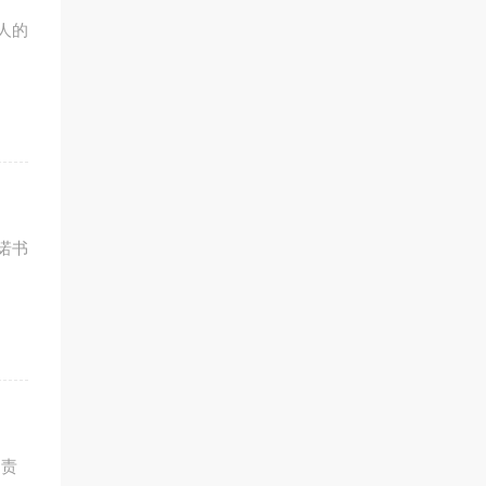
人的
诺书
到责