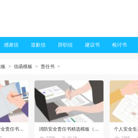
感谢信
道歉信
辞职信
建议书
检讨书
模板
>
信函模板
>
责任书
>
企业负责人消防安全责任书5篇
消防安全责任书精选模板（10篇）
个人安全生


