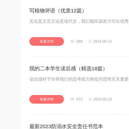
写植物评语（优质12篇）
无论是文言文还是现代文，我们都应该努力写出优秀
查看详情

669

2024-06-13
我的二本学生读后感（精选18篇）
读后感对于培养我们的思考能力和批判思维至关重要
查看详情

672

2024-06-13
最新2023防溺水安全责任书范本