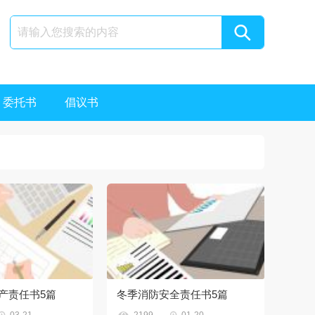
委托书
倡议书
产责任书5篇
冬季消防安全责任书5篇


