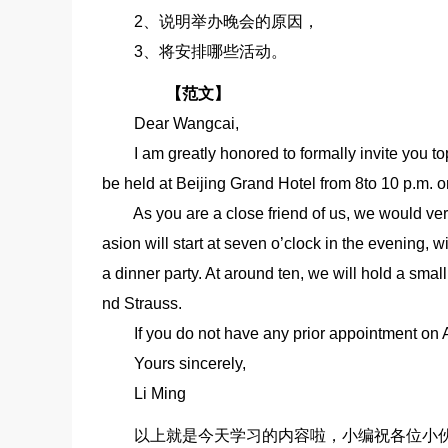
2、说明举办晚会的原因，
3、将安排哪些活动。
【范文】
Dear Wangcai,
I am greatly honored to formally invite you top
be held at Beijing Grand Hotel from 8to 10 p.m. o
As you are a close friend of us, we would very 
asion will start at seven o’clock in the evening,
a dinner party. At around ten, we will hold a sma
nd Strauss.
If you do not have any prior appointment on Apr
Yours sincerely,
Li Ming
以上就是今天学习的内容啦，小编祝各位小伙