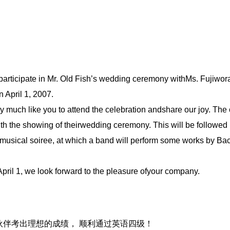
articipate in Mr. Old Fish’s wedding ceremony withMs. Fujiwora
n April 1, 2007.
much like you to attend the celebration andshare our joy. The
 with the showing of theirwedding ceremony. This will be followed
llmusical soiree, at which a band will perform some works by Ba
il 1, we look forward to the pleasure ofyour company.
伴考出理想的成绩， 顺利通过英语四级！