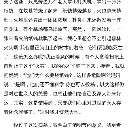
完了这些，只见旁边几个老人拿出打火机，拿出一张张
纸钱，在坟墓前烧了起来，纸钱越烧越多，火也越来越
旺，火堆里还冒出一团团浓烟，扑鼻而来还散发着一阵
阵臭味，整个墓场都乌烟瘴气。突然，一阵风吹过，一
张带着火的纸钱就飘了起来，我心里想会不会引起森林
火灾啊!我心里正为山上的树木们着急，它们要濒临死亡
了，这该怎么办呢?我正着急的时候，有个人拿着扫把上
前制止了这个“火芯”，我的心才平静了下来，接着，我就
问妈妈：“他们为什么要烧纸钱?，这样多危险啊?”妈妈
说：“是啊，他们还不懂科学 你也可以投稿，以为这样做
是对过世亲人的关爱，也想让他们给自己及家人带来好
运，其实，这是错误的，只要我们心里对过世的亲人存
着怀念就够了。”这时我才恍然大悟。
经过了这次扫墓，我明白了清明节的意义。我更希