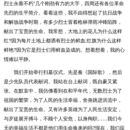
烈士永垂不朽”几个刚劲有力的大字，四周还有各位革命
先烈的生平简介。看着这些，我不由得想起了抗日战争
和解放战争时期，有多少烈士冒着枪林弹雨冲锋陷阵，
献出了宝贵的生命。我常想，大地上的花儿为什么这样
红?因为每片土地上都洒有烈士的鲜血;红旗为什么这样
鲜艳?因为它是烈士们用鲜血染成的。想着想着，我的心
情难以平静。
我们开始举行扫墓仪式。先是奏《国际歌》，然后
是少先队员代表献词。我站在台上献词，既自豪又紧
张。在默哀中，我仿佛看到在和平年代，无数烈士为了
祖国的繁荣，为了人民的生活幸福，舍身跳进洪流中，
献出了宝贵的生命。又有许多英雄为了人民生活安定，
与歹徒展开搏斗，不顾个人安危，以身殉职……我们今
天的幸福生活不都是他们用生命换来的吗?现在，我们应