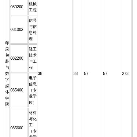
机械
080200
工程
信号
与信
081002
息处
理
印
刷
轻工
包
技术
082200
装
与工
与
程
数
38
38
57
57
273
电子
字
信息
媒
085400
（专
体
业学
学
位）
院
材料
与化
工
085600
（专