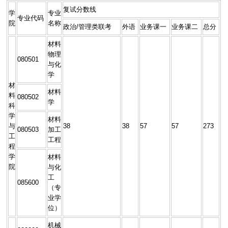
复试分数线
学
专业
专业代码
院
名称
政治/管理类联考
外语
业务课一
业务课二
总分
材料
物理
080501
与化
学
材
材料
料
080502
学
科
学
材料
与
38
38
57
57
273
080503
加工
工
工程
程
学
材料
院
与化
工
085600
（专
业学
位）
机械