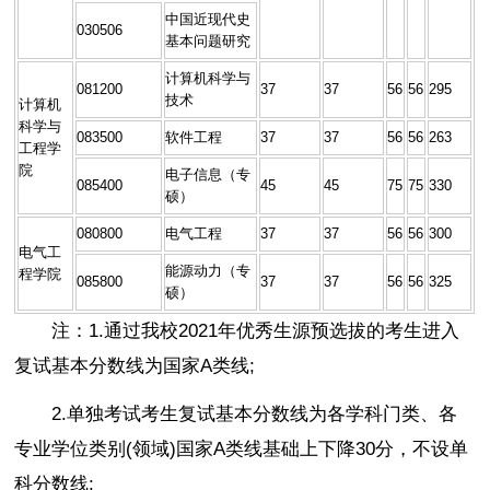
中国近现代史
030506
基本问题研究
计算机科学与
081200
37
37
56
56
295
技术
计算机
科学与
083500
软件工程
37
37
56
56
263
工程学
院
电子信息（专
085400
45
45
75
75
330
硕）
080800
电气工程
37
37
56
56
300
电气工
能源动力（专
程学院
085800
37
37
56
56
325
硕）
注：1.通过我校2021年优秀生源预选拔的考生进入
复试基本分数线为国家A类线;
2.单独考试考生复试基本分数线为各学科门类、各
专业学位类别(领域)国家A类线基础上下降30分，不设单
科分数线;