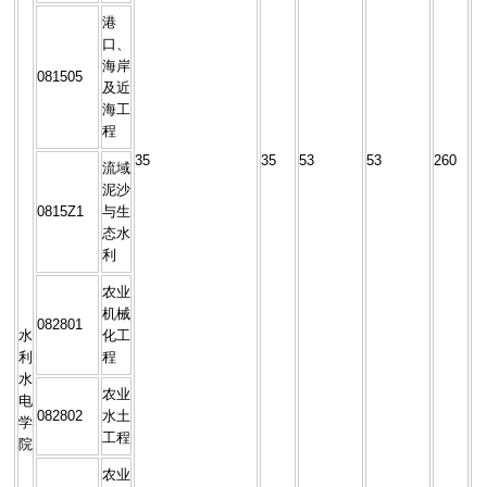
港
口、
海岸
081505
及近
海工
程
35
35
53
53
260
流域
泥沙
0815Z1
与生
态水
利
农业
机械
082801
水
化工
利
程
水
农业
电
082802
水土
学
工程
院
农业