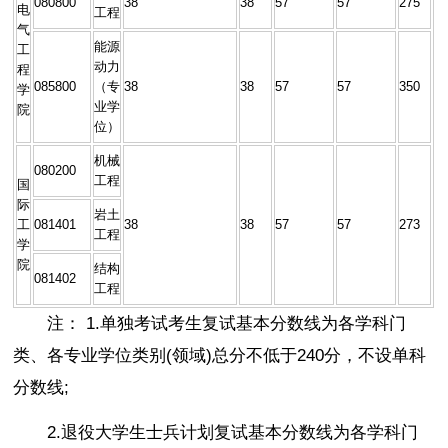
080800
38
38
57
57
275
电
工程
气
能源
工
动力
程
085800
（专
38
38
57
57
350
学
业学
院
位）
机械
080200
工程
国
际
岩土
工
081401
38
38
57
57
273
工程
学
院
结构
081402
工程
注： 1.单独考试考生复试基本分数线为各学科门
类、各专业学位类别(领域)总分不低于240分，不设单科
分数线;
2.退役大学生士兵计划复试基本分数线为各学科门