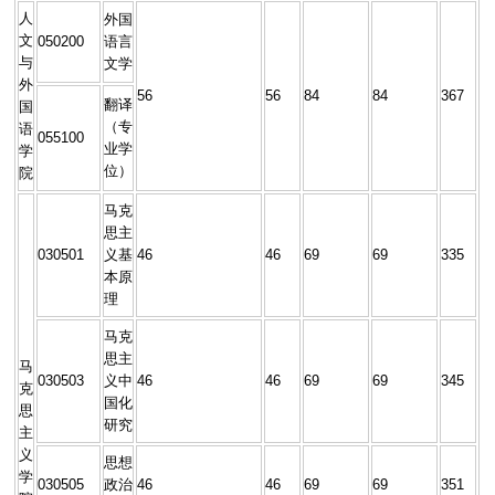
人
外国
文
050200
语言
与
文学
外
56
56
84
84
367
翻译
国
（专
语
055100
业学
学
位）
院
马克
思主
030501
义基
46
46
69
69
335
本原
理
马克
思主
马
030503
义中
46
46
69
69
345
克
国化
思
研究
主
义
思想
学
030505
政治
46
46
69
69
351