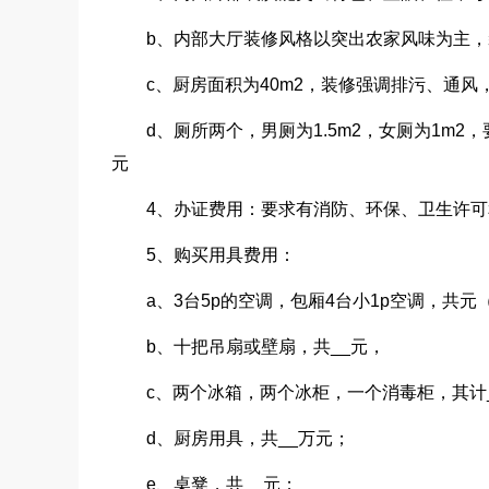
b、内部大厅装修风格以突出农家风味为主，
c、厨房面积为40m2，装修强调排污、通风
d、厕所两个，男厕为1.5m2，女厕为1m
元
4、办证费用：要求有消防、环保、卫生许可
5、购买用具费用：
a、3台5p的空调，包厢4台小1p空调，共
b、十把吊扇或壁扇，共__元，
c、两个冰箱，两个冰柜，一个消毒柜，其计
d、厨房用具，共__万元；
e、桌凳，共__元；