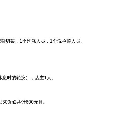
配菜切菜，1个洗涤人员，1个洗捡菜人员。
休息时的轮换），店主1人。
00m2共计600元月。