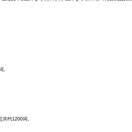
。
0词。
。
。
总共约1200词。