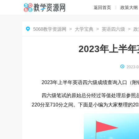
返回首页
政策大纲

5068教学资源网
>
大学宝典
>
英语四六级
>
政
2023年上半

2023-0
2023年上半年英语四六级成绩查询入口（附
四六级笔试的原
始总分经过等值处理后参照总
220分至710分之间。下面是小编为大家整理的