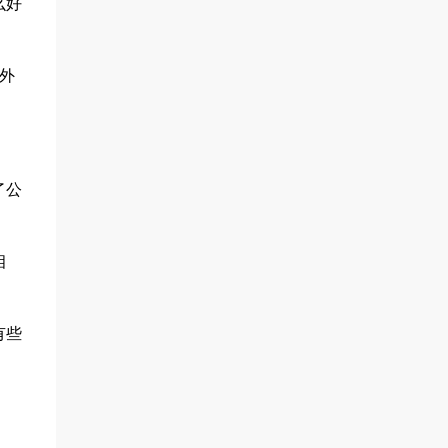
么好
外
了公
相
有些