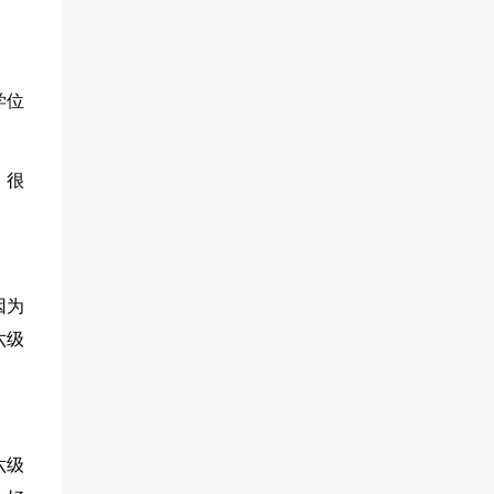
学位
，很
因为
六级
六级