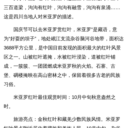
三百道梁，沟沟有红叶，沟沟有融雪，沟沟有泉涌……
这是四川当地人对米亚罗的描述。
国庆节可以去米亚罗赏红叶，米亚罗”是藏语，意
为“好耍的坝子”，地处岷江支流杂谷脑河谷地带，面积达
3688平方公里，是中国目前发现的面积最大的红叶风景
区之一。山被红叶遮掩，水被红叶浸染，道被红叶铺
成，一簇簇、一团团燃成米亚罗秋的火焰。石寨、古
堡、碉楼掩映在高山密林之中，保留着很多古老的民族
习俗。
米亚罗红叶最佳观赏时间：10月中旬秋意盎然之
时。
旅游亮点：金秋红叶和藏羌少数民族风情。米亚罗