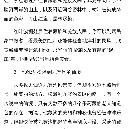
红叶景点附近居住着藏族和羌族人民，10月中旬，杂谷
脑河两岸的山上，以及附近河谷密林中，树叶被染成绮
丽的色彩，万山红遍，层林尽染。
红叶簇拥处居住着藏族和羌族人民，你可以到居民
家中做客，看最美的红叶还能体验当地淳朴的民风，欣
赏藏族羌族建筑和他们那华丽的服饰以及有趣的“锅
庄”舞，同时品尝当地特色美食。
3、七藏沟 松潘到九寨沟的仙境
大多数人知道九寨沟风景美，但却不知道七藏沟也
是一处美丽的地方。松潘到九寨沟景区的路上，有一个
传说中的仙境，只有为数不多的几个采药藏族老人知道
它的存在，据说，七藏沟的美丽和神秘也曾经被津津乐
道，但很快便被九寨沟鹊起的名声彻底埋没。采药的藏