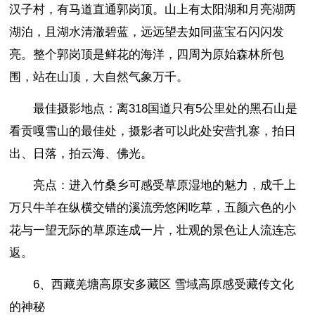
汉子村，有马道直通郭岗顶。山上有太阳湖和月亮湖两
湖泊，且湖水清澈碧蓝，远远望去如同蓝宝石闪闪发
亮。整个郭岗顶是鲜花的海洋，四周为原始森林所包
围，站在山顶，大自然气象万千。
最佳摄影地点：离318国道只有5公里处的黑石山是
看贡嘎雪山的最佳处，摄影者可以此处安营扎寨，拍日
出、日落，拍云海、佛光。
亮点：进入竹桑乡可感受草原湿地的魅力，成千上
万只牛羊在纵横交错的溪流旁悠闲吃草，五颜六色的小
花与一望无际的草原连成一片，壮观的景色让人流连忘
返。
6、西藏羌塘高原安多藏区 雪域高原感受藏传文化
的神秘