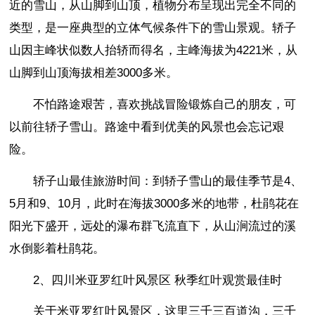
近的雪山，从山脚到山顶，植物分布呈现出完全不同的
类型，是一座典型的立体气候条件下的雪山景观。轿子
山因主峰状似数人抬轿而得名，主峰海拔为4221米，从
山脚到山顶海拔相差3000多米。
不怕路途艰苦，喜欢挑战冒险锻炼自己的朋友，可
以前往轿子雪山。路途中看到优美的风景也会忘记艰
险。
轿子山最佳旅游时间：到轿子雪山的最佳季节是4、
5月和9、10月，此时在海拔3000多米的地带，杜鹃花在
阳光下盛开，远处的瀑布群飞流直下，从山涧流过的溪
水倒影着杜鹃花。
2、四川米亚罗红叶风景区 秋季红叶观赏最佳时
关于米亚罗红叶风景区，这里三千三百道沟，三千