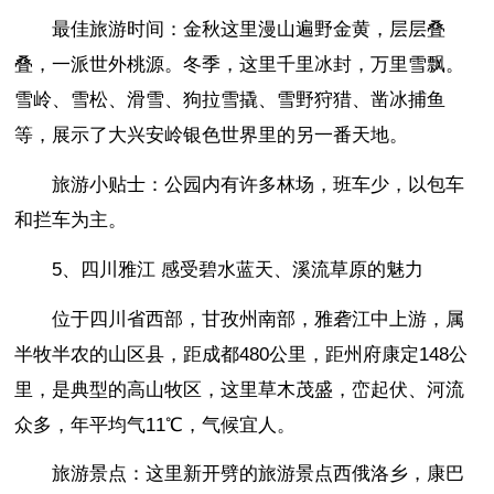
最佳旅游时间：金秋这里漫山遍野金黄，层层叠
叠，一派世外桃源。冬季，这里千里冰封，万里雪飘。
雪岭、雪松、滑雪、狗拉雪撬、雪野狩猎、凿冰捕鱼
等，展示了大兴安岭银色世界里的另一番天地。
旅游小贴士：公园内有许多林场，班车少，以包车
和拦车为主。
5、四川雅江 感受碧水蓝天、溪流草原的魅力
位于四川省西部，甘孜州南部，雅砻江中上游，属
半牧半农的山区县，距成都480公里，距州府康定148公
里，是典型的高山牧区，这里草木茂盛，峦起伏、河流
众多，年平均气11℃，气候宜人。
旅游景点：这里新开劈的旅游景点西俄洛乡，康巴