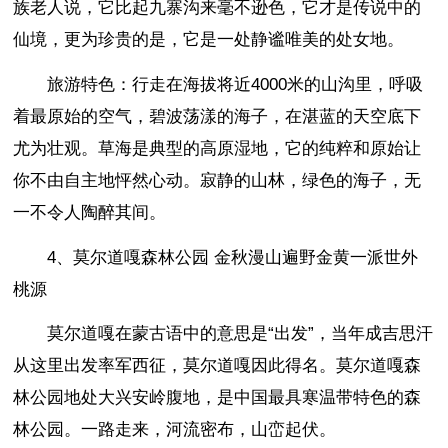
族老人说，它比起九寨沟来毫不逊色，它才是传说中的
仙境，更为珍贵的是，它是一处静谧唯美的处女地。
旅游特色：行走在海拔将近4000米的山沟里，呼吸
着最原始的空气，碧波荡漾的海子，在湛蓝的天空底下
尤为壮观。草海是典型的高原湿地，它的纯粹和原始让
你不由自主地怦然心动。寂静的山林，绿色的海子，无
一不令人陶醉其间。
4、莫尔道嘎森林公园 金秋漫山遍野金黄一派世外
桃源
莫尔道嘎在蒙古语中的意思是“出发”，当年成吉思汗
从这里出发率军西征，莫尔道嘎因此得名。莫尔道嘎森
林公园地处大兴安岭腹地，是中国最具寒温带特色的森
林公园。一路走来，河流密布，山峦起伏。