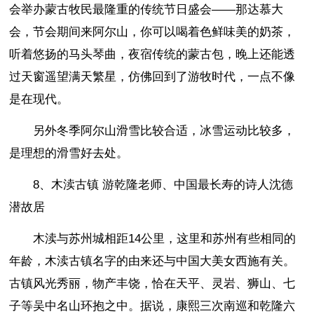
会举办蒙古牧民最隆重的传统节日盛会——那达慕大
会，节会期间来阿尔山，你可以喝着色鲜味美的奶茶，
听着悠扬的马头琴曲，夜宿传统的蒙古包，晚上还能透
过天窗遥望满天繁星，仿佛回到了游牧时代，一点不像
是在现代。
另外冬季阿尔山滑雪比较合适，冰雪运动比较多，
是理想的滑雪好去处。
8、木渎古镇 游乾隆老师、中国最长寿的诗人沈德
潜故居
木渎与苏州城相距14公里，这里和苏州有些相同的
年龄，木渎古镇名字的由来还与中国大美女西施有关。
古镇风光秀丽，物产丰饶，恰在天平、灵岩、狮山、七
子等吴中名山环抱之中。据说，康熙三次南巡和乾隆六