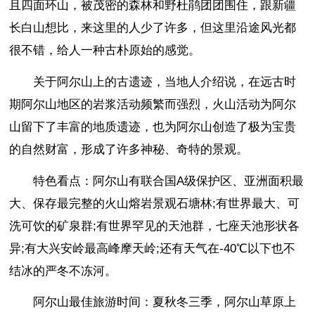
且四面环山，被茂密的森林和野杜鹃团团围住，跟新疆
长白山想比，来这里的人少了许多，但这里沿途风光都
很不错，给人一种古朴原始的感觉。
关于阿尔山上的古遗迹，当地人介绍说，在远古时
期阿尔山地区的岩浆活动频繁而强烈，火山活动为阿尔
山留下了丰富的地质遗迹，也为阿尔山创造了极为宝贵
的自然财富，形成了许多神秘、奇特的景观。
特色看点：阿尔山有联合国A级保护区、亚洲面积最
大、保存最完整的火山熔岩景观石塘林;有世界最大、可
洗可饮的矿泉群;有世界罕见的天池群，七座天池形状各
异;有大兴安岭最高峰摩天岭;还有天气在-40℃以下也不
结冰的严冬不冻河。
阿尔山最佳旅游时间：夏秋冬三季，阿尔山草原上