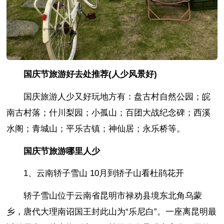
国庆节旅游好去处推荐(人少风景好)
国庆旅游人少又好玩地方有：盘古村自然公园；皖
南古村落；什川梨园；小孤山；百团大战纪念碑；西溪
水阁；青城山；平乐古镇；神仙居；永乐桥等。
国庆节旅游哪里人少
1、云南轿子雪山 10月到轿子山看杜鹃花开
轿子雪山位于云南省昆明市禄劝县境东北角乌蒙
乡，唐代大理南诏国王封此山为“乐尼白”。一座离昆明最