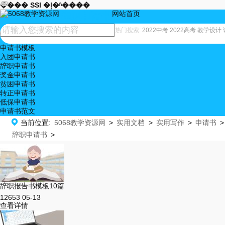










���� SSI �ļ�ʱ����
网站首页
辞职申请书
热门搜索:
2022中考
2022高考
教学设计
申请书模板
入团申请书
辞职申请书
奖金申请书
贫困申请书
转正申请书
低保申请书
申请书范文

当前位置:
5068教学资源网
>
实用文档
>
实用写作
>
申请书
>
辞职申请书
>
辞职报告书模板10篇
12653
05-13
查看详情