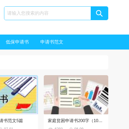
低保申请书
申请书范文
请书范文5篇
家庭贫困申请书200字（10篇）


