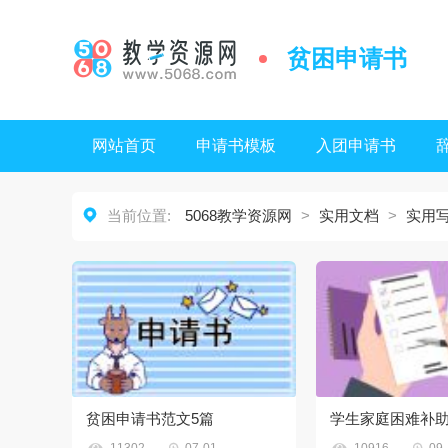
贫困申请书
网站首页
申请书模板
入团申请书

当前位置:
5068教学资源网
>
实用文档
>
实用
贫困申请书范文5篇
学生家庭困难补



