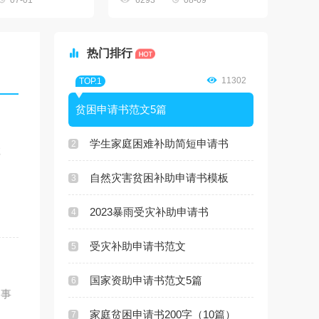
07-01
6293
08-09

热门排行

11302
TOP.1
贫困申请书范文5篇
学生家庭困难补助简短申请书
2
诚
自然灾害贫困补助申请书模板
3
2023暴雨受灾补助申请书
4
受灾补助申请书范文
5
国家资助申请书范文5篇
6
到事
家庭贫困申请书200字（10篇）
7