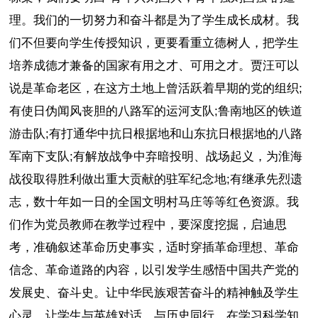
理。我们的一切努力和奋斗都是为了学生成长成材。我
们不但要向学生传授知识，更要看重立德树人，把学生
培养成德才兼备的国家有用之才、可用之才。贾汪可以
说是革命老区，在这方土地上曾活跃着早期的党的组织;
有使日伪闻风丧胆的八路军的运河支队;鲁南地区的铁道
游击队;有打通华中抗日根据地和山东抗日根据地的八路
军南下支队;有解放战争中弃暗投明、战场起义，为淮海
战役取得胜利做出重大贡献的驻军纪念地;有继承先烈遗
志，数十年如一日的全国文明村马庄等等红色资源。我
们作为党员教师在教学过程中，要深度挖掘，启迪思
考，准确叙述革命历史事实，适时穿插革命理想、革命
信念、革命道路的内容，以引发学生感悟中国共产党的
发展史、奋斗史。让中华民族艰苦奋斗的精神触及学生
心灵，让学生与英雄对话，与历史同行，在学习科学知