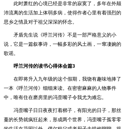
此时萧红的心境已经是非常的寂寞了，多年在外颠
沛流离的生活加上体弱多病，使得作者心里有着强烈的
思乡之情及对于祖父深深的怀念。
矛盾先生说《呼兰河传》不是一部严格意义的小
说，它是一篇叙事诗，一幅多彩的风土画，一窜凄婉的
歌谣。
呼兰河传的读书心得体会篇3
在即将升入九年级的这个假期，我饶有趣味地捧了
一本《呼兰河传》细细来读。在密密麻麻的人物事件
中，唯有住在磨房里的冯歪嘴子令我尤为难忘。
冯歪嘴子日日夜夜打着梆子，有阳光的日子，那丝
蔓的长势就疯狂起来，形成两个世界，冯歪嘴子孤零零
的生活在花园以外，偶尔租父或老厨子去找他聊聊，提