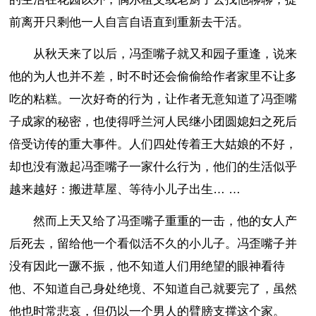
前离开只剩他一人自言自语直到重新去干活。
从秋天来了以后，冯歪嘴子就又和园子重逢，说来
他的为人也并不差，时不时还会偷偷给作者家里不让多
吃的粘糕。一次好奇的行为，让作者无意知道了冯歪嘴
子成家的秘密，也使得呼兰河人民继小团圆媳妇之死后
倍受访传的重大事件。人们四处传着王大姑娘的不好，
却也没有激起冯歪嘴子一家什么行为，他们的生活似乎
越来越好：搬进草屋、等待小儿子出生… …
然而上天又给了冯歪嘴子重重的一击，他的女人产
后死去，留给他一个看似活不久的小儿子。冯歪嘴子并
没有因此一蹶不振，他不知道人们用绝望的眼神看待
他、不知道自己身处绝境、不知道自己就要完了，虽然
他也时常悲哀，但仍以一个男人的臂膀支撑这个家。