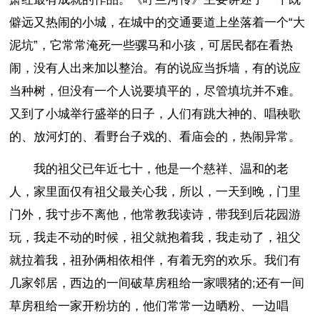
僻远又热闹的小城，在城中的交通要道上坐落着一个“大
泥坑”，它常常淹死一些骡马和小孩，可居民都在看热
闹，没有人出来加以整治。有的说应当拆墙，有的说应
当种树，但没有一个人说要填平的，尽管填坑并不难。
又到了小城举行盛举的日子，人们有跳大神的、唱秧歌
的、放河灯的、看野台子戏的、看庙会的，热闹异常。
我的祖父已年近七十，他是一个慈祥、温和的老
人，家里面仅有祖父最关心我，所以，一天到晚，门里
门外，我寸步不离他，他常教我读诗，带我到后花园游
玩，我走不动的时候，祖父就抱着我，我走动了，祖父
就拉着我，祖孙俩相依相伴，有着无穷的欢乐。我们有
几家邻居，西边的一间破草房租给一家喂猪的;还有一间
草房租给一家开粉坊的，他们常常一边晒粉、一边唱