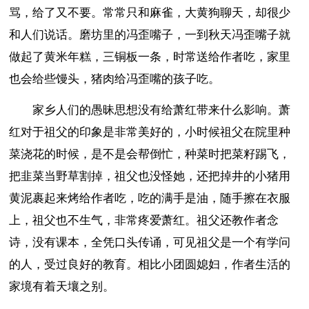
骂，给了又不要。常常只和麻雀，大黄狗聊天，却很少
和人们说话。磨坊里的冯歪嘴子，一到秋天冯歪嘴子就
做起了黄米年糕，三铜板一条，时常送给作者吃，家里
也会给些馒头，猪肉给冯歪嘴的孩子吃。
家乡人们的愚昧思想没有给萧红带来什么影响。萧
红对于祖父的印象是非常美好的，小时候祖父在院里种
菜浇花的时候，是不是会帮倒忙，种菜时把菜籽踢飞，
把韭菜当野草割掉，祖父也没怪她，还把掉井的小猪用
黄泥裹起来烤给作者吃，吃的满手是油，随手擦在衣服
上，祖父也不生气，非常疼爱萧红。祖父还教作者念
诗，没有课本，全凭口头传诵，可见祖父是一个有学问
的人，受过良好的教育。相比小团圆媳妇，作者生活的
家境有着天壤之别。