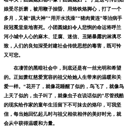
娘受尽折磨，被用鞭子抽昏、用烙铁烙脚心，打了一个
多月，又被“跳大神”“用开水洗澡”“猪肉黄连”等治病手
段冠冕堂皇地害死。小团圆媳妇令人悲悯的命运将呼兰
河小城中人心的麻木、迂腐、迷信、丑陋暴露的淋漓尽
致，人们的良知深受封建社会传统思想的毒害，既可怜
又可悲。
在凄苦的黑暗社会中，到底还是有一丝光明和希望
的。正如萧红慈爱宽容的祖父给她人生带来的温暖和关
爱一样。“花开了，就像花睡醒了似的，鸟飞了，就像鸟
上天了似的，虫子叫了，就像虫子在说话似的”尽管残酷
的现实给作家的童年生活留下不可抹去的烙印，可我坚
信，每当她回忆起儿时与祖父相依相伴的美好时光，就
会从中获得温暖和力量。