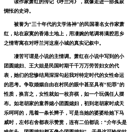
读作家萧红的传记《呼兰河》，就像走进一部孤寂
惆怅的史诗。
被誉为“三十年代的文学洛神”的民国著名女作家萧
红，站在寂寞的香港土地上，用凄婉的笔调将满腔思乡
之情寄寓在对呼兰河这座小城的真实记叙中。
凄苦可谓是小说的主情调。萧红在小说中写到的小
团圆媳妇、王大姐是民国时期千千万万劳苦妇女的代
表，她们的悲惨结局深深勾起我对特定时代的女性命运
的思考。争取婚姻自由在村民的眼中甚至具有“犯罪”的
性质，换言之，女性就如一枚弃棋，如一个玩偶任人摆
布。如老胡家的童养媳小团圆媳妇，初到老胡家时成天
乐呵呵的，甩着一条长辫子，可是当她的婆婆给她下马
威时，左邻右舍都表示赞赏，连有二伯都说：“介年头是
啥年头，团圆媳妇都不像个团圆媳妇”。于是这可怜的姑