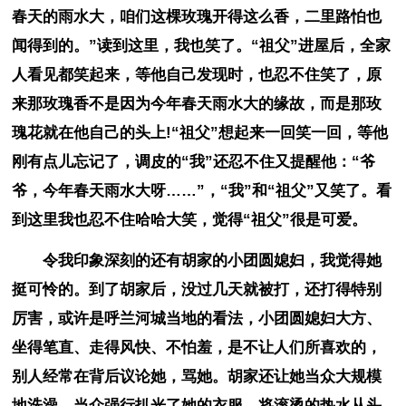
春天的雨水大，咱们这棵玫瑰开得这么香，二里路怕也
闻得到的。”读到这里，我也笑了。“祖父”进屋后，全家
人看见都笑起来，等他自己发现时，也忍不住笑了，原
来那玫瑰香不是因为今年春天雨水大的缘故，而是那玫
瑰花就在他自己的头上!“祖父”想起来一回笑一回，等他
刚有点儿忘记了，调皮的“我”还忍不住又提醒他：“爷
爷，今年春天雨水大呀……”，“我”和“祖父”又笑了。看
到这里我也忍不住哈哈大笑，觉得“祖父”很是可爱。
令我印象深刻的还有胡家的小团圆媳妇，我觉得她
挺可怜的。到了胡家后，没过几天就被打，还打得特别
厉害，或许是呼兰河城当地的看法，小团圆媳妇大方、
坐得笔直、走得风快、不怕羞，是不让人们所喜欢的，
别人经常在背后议论她，骂她。胡家还让她当众大规模
地洗澡，当众强行扒光了她的衣服，将滚烫的热水从头