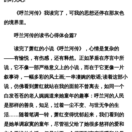
《呼兰河传》我读完了，可我的思想还停在那灰色
的境界里。
呼兰河传的读书心得体会篇7
读完了萧红的小说《呼兰河传》，心情是复杂的
——有愉悦，有伤感，还有释然。正如茅盾在序言中所
说，它不像一部严格意义上的小说，而在于它更像一片
叙事诗，一幅多彩的风土画;一串凄婉的歌谣;读着这部小
说，仿佛看到萧红就站在我的面前不曾离去，如同一个
白发苍苍的老人娓娓道来她童年的趣事：呼兰河的人民
是那样的善良，知足，过着一尘不变、与世无争的生
活……随着笔调一转，萧红变得忧郁起来，我们看到的
是她单调寂寞的童年，尽管祖父给了她很多慈祥的爱和