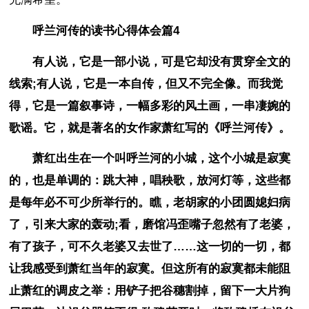
呼兰河传的读书心得体会篇4
有人说，它是一部小说，可是它却没有贯穿全文的
线索;有人说，它是一本自传，但又不完全像。而我觉
得，它是一篇叙事诗，一幅多彩的风土画，一串凄婉的
歌谣。它，就是著名的女作家萧红写的《呼兰河传》。
萧红出生在一个叫呼兰河的小城，这个小城是寂寞
的，也是单调的：跳大神，唱秧歌，放河灯等，这些都
是每年必不可少所举行的。瞧，老胡家的小团圆媳妇病
了，引来大家的轰动;看，磨馆冯歪嘴子忽然有了老婆，
有了孩子，可不久老婆又去世了……这一切的一切，都
让我感受到萧红当年的寂寞。但这所有的寂寞都未能阻
止萧红的调皮之举：用铲子把谷穗割掉，留下一大片狗