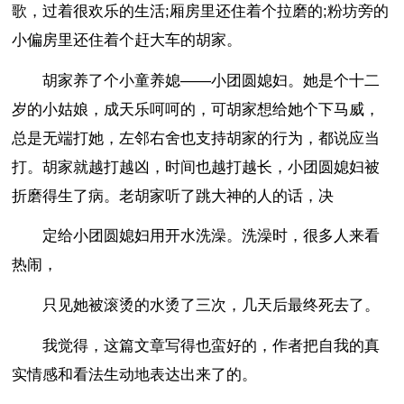
歌，过着很欢乐的生活;厢房里还住着个拉磨的;粉坊旁的
小偏房里还住着个赶大车的胡家。
胡家养了个小童养媳——小团圆媳妇。她是个十二
岁的小姑娘，成天乐呵呵的，可胡家想给她个下马威，
总是无端打她，左邻右舍也支持胡家的行为，都说应当
打。胡家就越打越凶，时间也越打越长，小团圆媳妇被
折磨得生了病。老胡家听了跳大神的人的话，决
定给小团圆媳妇用开水洗澡。洗澡时，很多人来看
热闹，
只见她被滚烫的水烫了三次，几天后最终死去了。
我觉得，这篇文章写得也蛮好的，作者把自我的真
实情感和看法生动地表达出来了的。