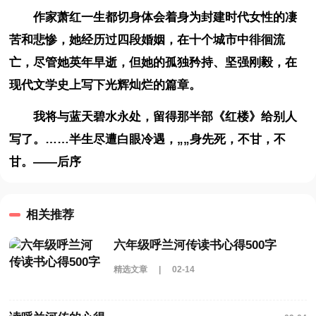
作家萧红一生都切身体会着身为封建时代女性的凄
苦和悲惨，她经历过四段婚姻，在十个城市中徘徊流
亡，尽管她英年早逝，但她的孤独矜持、坚强刚毅，在
现代文学史上写下光辉灿烂的篇章。
我将与蓝天碧水永处，留得那半部《红楼》给别人
写了。……半生尽遭白眼冷遇，„„身先死，不甘，不
甘。——后序
相关推荐
六年级呼兰河传读书心得500字
精选文章
|
02-14