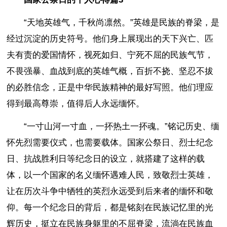
“天地英雄气，千秋尚凛然。”英雄是民族的脊梁，是
经过沉淀的历史符号。他们身上展现出的天下兴亡、匹
夫有责的爱国情怀，视死如归、宁死不屈的民族气节，
不畏强暴、血战到底的英雄气概，百折不挠、坚忍不拔
的必胜信念，正是中华民族精神的最好写照。他们理应
得到最高尊崇，值得后人永远缅怀。
“一寸山河一寸血，一抔热土一抔魂。”铭记历史、缅
怀先烈需要仪式，也需要载体。国家公祭日、烈士纪念
日、抗战胜利日等纪念日的设立，就搭建了这样的载
体，以一个国家的名义缅怀遇难人民，致敬烈士英雄，
让在历次斗争中牺牲的英烈永远受到后来者的缅怀和敬
仰。每一个纪念日的背后，都是铭刻在民族记忆里的光
辉历史，挺立在民族身躯里的不屈脊梁，流淌在民族血