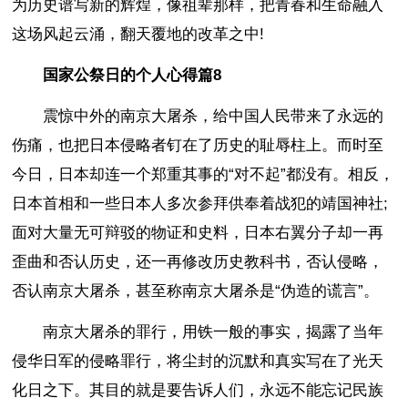
为历史谱写新的辉煌，像祖辈那样，把青春和生命融入
这场风起云涌，翻天覆地的改革之中!
国家公祭日的个人心得篇8
震惊中外的南京大屠杀，给中国人民带来了永远的
伤痛，也把日本侵略者钉在了历史的耻辱柱上。而时至
今日，日本却连一个郑重其事的“对不起”都没有。相反，
日本首相和一些日本人多次参拜供奉着战犯的靖国神社;
面对大量无可辩驳的物证和史料，日本右翼分子却一再
歪曲和否认历史，还一再修改历史教科书，否认侵略，
否认南京大屠杀，甚至称南京大屠杀是“伪造的谎言”。
南京大屠杀
的罪行，用铁一般的事实，揭露了当年
侵华日军的侵略罪行，将尘封的沉默和真实写在了光天
化日之下。其目的就是要告诉人们，永远不能忘记民族