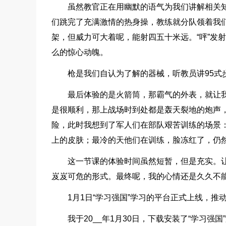
虽然教官正在用幽默的语气为我们讲解相关
们跳完了充满激情的热身操，教练就分队领着我
架，但威力可大着呢，能射四五十米远。“呯”发
么的惊心动魄。
枪是我们自认为了解的器械，听教员讲95式
最后体验的是火箭筒，那霸气的外表，就让
是很顺利，那上战场时到处都是轰天裂地的炮声
险，此时我想到了军人们在部队艰苦训练的场景
上的皮肤；最冷的天他们在训练，脸冻红了，仍
这一节课的体验时间虽然短暂，但是充实。
岌岌可危的形式。最终呢，我的心情还是久久不
1月1日“学习强国”学习的平台正式上线，
我于20__年1月30日，下载安装了“学习