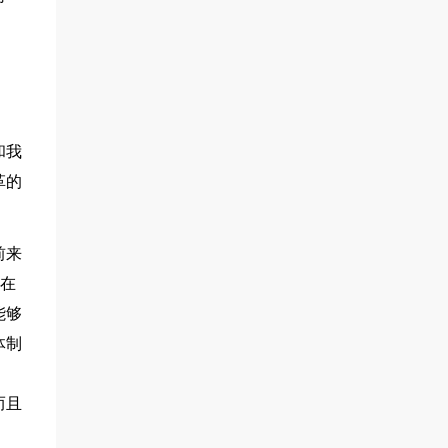
和我
革的
前来
我在
能够
体制
而且