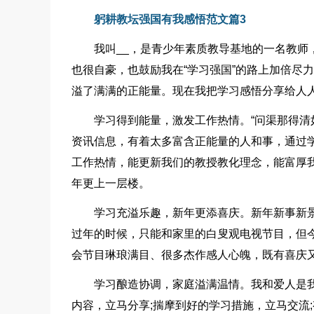
躬耕教坛强国有我感悟范文篇3
我叫__，是青少年素质教导基地的一名教师，
也很自豪，也鼓励我在“学习强国”的路上加倍尽
溢了满满的正能量。现在我把学习感悟分享给人
学习得到能量，激发工作热情。“问渠那得清如
资讯信息，有着太多富含正能量的人和事，通过
工作热情，能更新我们的教授教化理念，能富厚我
年更上一层楼。
学习充溢乐趣，新年更添喜庆。新年新事新景
过年的时候，只能和家里的白叟观电视节目，但
会节目琳琅满目、很多杰作感人心魄，既有喜庆又
学习酿造协调，家庭溢满温情。我和爱人是
内容，立马分享;揣摩到好的学习措施，立马交流;