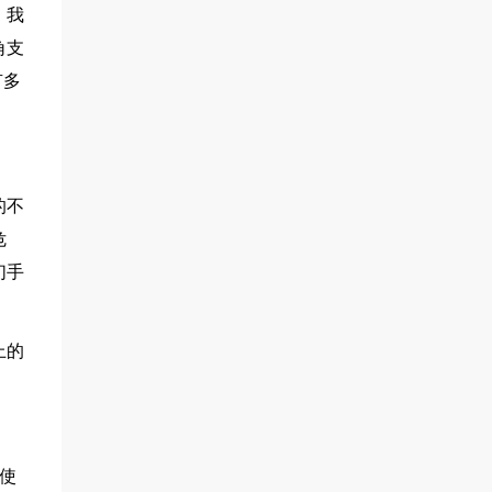
。我
角支
有多
的不
危
们手
上的
的使