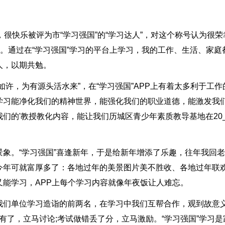
很快乐被评为市“学习强国”的“学习达人”，对这个称号认为很荣
力。通过在“学习强国”学习的平台上学习，我的工作、生活、家庭
人，以期共勉。
许，为有源头活水来”，在“学习强国”APP上有着太多利于工作
学习能净化我们的精神世界，能强化我们的职业道德，能激发我
们的'教授教化内容，能让我们历城区青少年素质教导基地在20_
象。“学习强国”喜逢新年，于是给新年增添了乐趣，往年我回
今年可就富厚多了：各地过年的美景图片美不胜收、各地过年联
能学习，APP上每个学习内容就像年夜饭让人难忘。
我们单位学习造诣的前两名，在学习中我们互帮合作，观到故意
有了，立马讨论;考试做错丢了分，立马激励。“学习强国”学习是