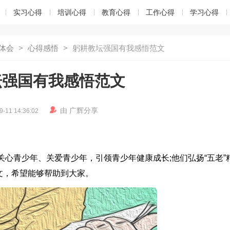
实习心得
培训心得
教育心得
工作心得
学习心得
体会
>
心得感悟
>
躬耕教坛强国有我感悟范文
坛强国有我感悟范文

由
广辉
分享
9-11 14:36:02
关心青少年、关爱青少年，引领青少年健康成长;他们弘扬“五老”
文，希望能够帮助到大家。