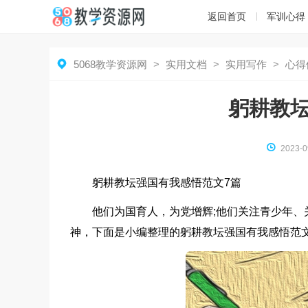
返回首页
军训心得

5068教学资源网
>
实用文档
>
实用写作
>
心得
躬耕教

2023-0
躬耕教坛强国有我感悟范文7篇
他们为国育人，为党增辉;他们关注青少年、
神，下面是小编整理的躬耕教坛强国有我感悟范