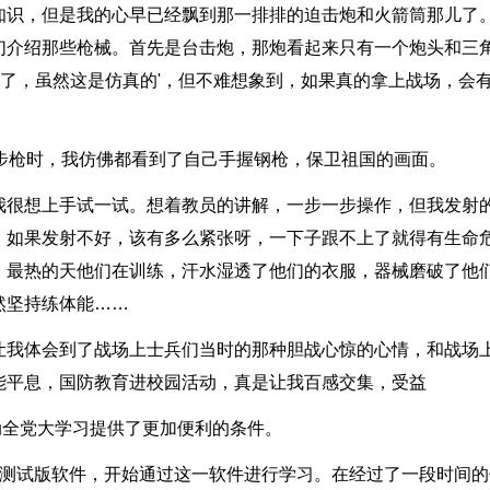
知识，但是我的心早已经飘到那一排排的迫击炮和火箭筒那儿了
们介绍那些枪械。首先是台击炮，那炮看起来只有一个炮头和三
射了，虽然这是仿真的'，但不难想象到，如果真的拿上战场，会
步枪时，我仿佛都看到了自己手握钢枪，保卫祖国的画面。
我很想上手试一试。想着教员的讲解，一步一步操作，但我发射
，如果发射不好，该有多么紧张呀，一下子跟不上了就得有生命
：最热的天他们在训练，汗水湿透了他们的衣服，器械磨破了他
然坚持练体能……
让我体会到了战场上士兵们当时的那种胆战心惊的心情，和战场
能平息，国防教育进校园活动，真是让我百感交集，受益
推动全党大学习提供了更加便利的条件。
强国”测试版软件，开始通过这一软件进行学习。在经过了一段时间