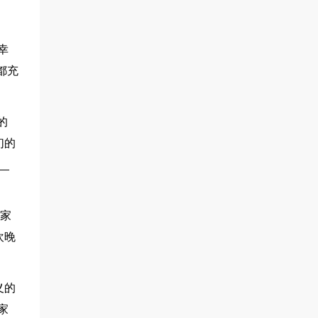
幸
都充
的
们的
_
老家
欢晚
义的
家