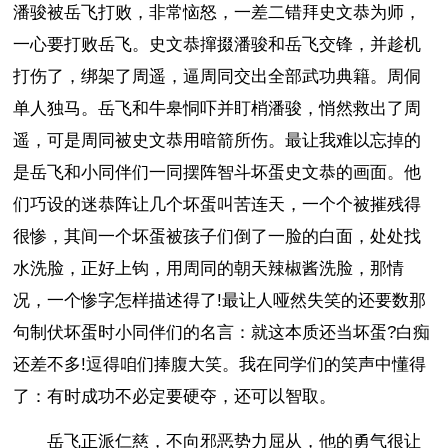
潘骏被岳飞打败，非常恼怒，一差二错拜史文恭为师，
一心要打败岳飞。史文恭撺掇潘骏和岳飞交锋，并趁机
打伤了，绑架了周遥，逼周同交出全部武功典籍。周侗
单人独马。岳飞和牛皋恫吓并盯梢潘骏，悄然救出了周
遥，可是周同被史文恭用暗箭所伤。最让我难以忘掉的
是岳飞和小同伴们一同摆阵智斗坏蛋史文恭的画面。他
们巧设的迷恭阵让几个坏蛋叫苦连天，一个个被摧残得
很惨，其间一个坏蛋被孩子们倒了一脸的白面，处处找
水洗脸，正好上钩，用周同的朝天辣椒酱洗脸，那情
况，一个惨字怎样描述得了!最让人哑然失笑的还要数那
句制伏坏蛋时小同伴们的名言：就这本质还当坏蛋?白痴
还差不多!逗得咱们捧腹大笑。我在同学们的笑声中懂得
了：有时成功不必定要硬夺，还可以智取。
岳飞正派仁慈，不向邪恶势力屈从，他的勇气很让