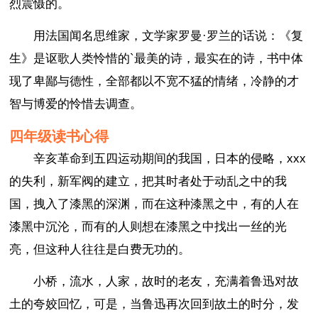
烈震慑的。
用法国闻名思维家，文学家罗曼·罗兰的话说：《复
生》是讴歌人类怜惜的`最美的诗，最实在的诗，书中体
现了卑鄙与德性，全部都以不宽不猛的情绪，冷静的才
智与博爱的怜惜去调查。
四年级读书心得
辛亥革命到五四运动期间的我国，日本的侵略，xxx
的失利，新军阀的建立，把其时者处于动乱之中的我
国，拽入了漆黑的深渊，而在这种漆黑之中，有的人在
漆黑中沉沦，而有的人则想在漆黑之中找出一丝的光
亮，但这种人往往是白费无功的。
小桥，流水，人家，故时的老友，充满着鲁迅对故
土的夸姣回忆，可是，当鲁迅再次回到故土的时分，发