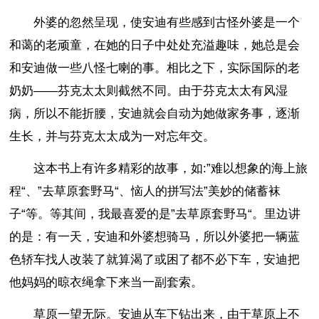
外婆的忽然呈现，使安迪有些感到古怪外婆是一个
和蔼的老顽童，在她的日子中处处充溢趣味，她总是会
和安迪做一些八怪七喇的事。相比之下，实际国际的老
奶奶——芬克太太则截然不同。由于芬克太太有风湿
病，所以不能折腰，安迪就会自动为她做家务事，逐渐
生长，并与芬克太太成为一对忘年交。
这本书上有许多精彩的故事，如:”难以想象的海上旅
程“、”去草原套野马“、恼人的拼写法”美妙的储蓄袜
子“等。等其间，我最喜爱的是”去草原套野马“。里边讲
的是：有一天，安迪和外婆想骑马，所以外婆把一辆蓝
色轿车找人改装了就算渴了或困了都不必下车，安迪把
他妈妈的晾衣绳拿下来当一副套索。
草原一望无际。安迪从车下钻出来，由于草原上不