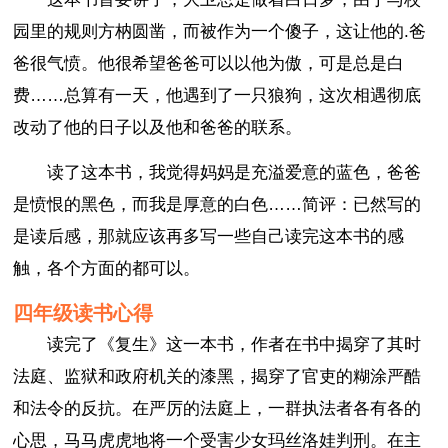
园里的规则方枘圆凿，而被作为一个傻子，这让他的.爸
爸很气愤。他很希望爸爸可以以他为傲，可是总是白
费……总算有一天，他遇到了一只狼狗，这次相遇彻底
改动了他的日子以及他和爸爸的联系。
读了这本书，我觉得妈妈是充溢爱意的蓝色，爸爸
是愤恨的黑色，而我是厚意的白色……简评：已然写的
是读后感，那就应该再多写一些自己读完这本书的感
触，各个方面的都可以。
四年级读书心得
读完了《复生》这一本书，作者在书中揭穿了其时
法庭、监狱和政府机关的漆黑，揭穿了官吏的糊涂严酷
和法令的反抗。在严厉的法庭上，一群执法者各有各的
心思，马马虎虎地将一个受害少女玛丝洛娃判刑。在主