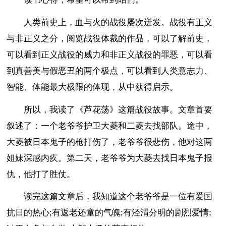
人类前史上，血与火的战役屡次迸发。战役有正义
与非正义之分，阅览战役体裁的作品，可以了解前史，
可以看到正义战役的威力和非正义战役的罪恶，可以看
到真善美与假恶丑的两个极点，可以看到人类意志力、
智能、体能最大极限的体现，从中获得启示。
所以，我读了《芦花荡》这篇战役故事。文章首要
叙述了：一个老爷爷护卫大菱和二菱去找部队。途中，
大菱被日本鬼子的枪打伤了，老爷爷很悲伤，他对这两
姐妹深感内疚。第二天，老爷爷为大菱去找日本鬼子报
仇，他打了胜仗。
读完这篇文章后，我知道这个老爷爷是一位有爱国
抗日的热心;有返老还童的气魄;有泾渭分明的剧烈爱情;