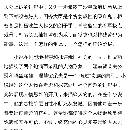
人公上诉的进程中，又进一步暴露了沙皇政府机构从上
到下都没有好人，国务大臣是个贪婪成性的吸血鬼，柜
密官是打压波兰人起义的刽子手，掌管监犯的将军极点
残暴，副省长以抽打监犯为乐，而狱吏也以摧残监犯为
能事。这是一个怎样的集体，一个怎样的统治阶层。
小说在剧烈地揭穿和批评俄国社会的一同，也成功
地描绘了两个饱满而杂乱的人物形象——涅赫留朵夫公
爵和玛丝洛娃。涅赫留朵夫是一个“悔过”贵族的典型。小
说经过这个人物在考虑和探究处理社会问题的进程中，
充沛展现人物思维的开展，来描绘人物的。在整个小说
中，他的贵族阶层旧性不断死灰复燃。因而他每走一步
都要经过苦楚的奋斗。这全部都使得这个人物形象显得
饱满和实在可信。不过，终究他的心灵复苏是给人以剧