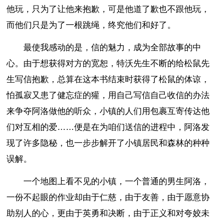
他玩，只为了让他来抱歉，可是他道了歉也不跟他玩，
而他们只是为了一根跳绳，终究他们和好了。
最使我感动的是，信的魅力，成为全部故事的中
心。由于想获得对方的宽恕，特沃先生不断的给松鼠先
生写信抱歉，总算在这本书结束时获得了松鼠的体谅，
怕孤寂又患了健忘症的獾，用自己写信自己收信的办法
来争夺阿洛做他的听众，小镇的人们用包裹互寄传达他
们对互相的爱……便是在为咱们送信的进程中，阿洛发
现了许多隐秘，也一步步解开了小镇居民和森林的种种
误解。
一个地图上看不见的小镇，一个普通的男生阿洛，
一份不起眼的作业却由于仁慈，由于友善，由于愿意协
助别人的心，更由于英勇和决断，由于正义和对夸姣未