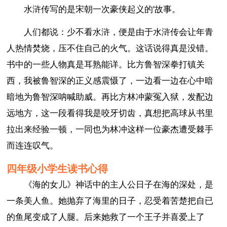
水浒传写的是宋朝一次豪侠起义的'故事。
人们都说：少不看水浒，便是由于水浒传会让年青
人热情焚烧，压不住自己的火气。这话说得真是没错。
书中的一些人物真是耳熟能详。比方鲁智深拳打镇关
西，我被鲁智深的正义感震慑了，一边看一边在心中暗
暗地为鲁智深呐喊助威。再比方林冲蒙冤入狱，发配边
远地方，这一段看得我是咬牙切齿，真想把高球从书里
拉出来经验一顿，一同也为林冲这样一位豪杰遭受棘手
而连连叹气。
四年级小学生读书心得
《海的女儿》神话中的主人公日子在海的深处，是
一条美人鱼。她抛弃了海里的日子，忍受着苦楚把自已
的鱼尾变成了人腿。后来她救了一个王子并喜爱上了