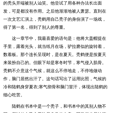
的秃头开端被别人讪笑。他尝试了用各种办法长出面
发，可是都没有作用。之后他渐渐地被人萧瑟。直到在
一次文艺汇演上，秃鹤用自己秃子的身份演了一场戏，
得了第一名，得到了别人的尊重。
这一章节中，我最喜爱的语句是：他将大盖帽提在
手里，露着光头，就当纸月在场，驴拉磨似的旋转着，
数着板。那个连长呈现时，是在夏天。秃鹤便是按夏天
来装扮自己的。但眼下却是寒冬时节，寒气侵入肌骨。
秃鹤不介意这个气候，就这么不停地走，不停地做动
作，脑门居然出汗了。这句话写出了运用比照，气候的
冷和陆鹤身穿夏衣;寒气彻骨和脑门冒汗，体现出陆鹤的
细心吃苦。
陆鹤在书本中是一个秃子，和书本中的其别人物不