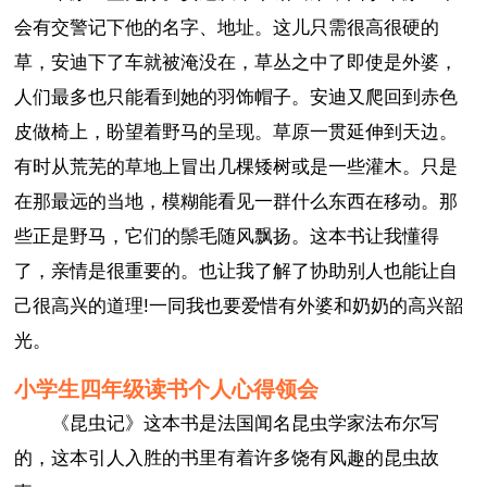
会有交警记下他的名字、地址。这儿只需很高很硬的
草，安迪下了车就被淹没在，草丛之中了即使是外婆，
人们最多也只能看到她的羽饰帽子。安迪又爬回到赤色
皮做椅上，盼望着野马的呈现。草原一贯延伸到天边。
有时从荒芜的草地上冒出几棵矮树或是一些灌木。只是
在那最远的当地，模糊能看见一群什么东西在移动。那
些正是野马，它们的鬃毛随风飘扬。这本书让我懂得
了，亲情是很重要的。也让我了解了协助别人也能让自
己很高兴的道理!一同我也要爱惜有外婆和奶奶的高兴韶
光。
小学生四年级读书个人心得领会
《昆虫记》这本书是法国闻名昆虫学家法布尔写
的，这本引人入胜的书里有着许多饶有风趣的昆虫故