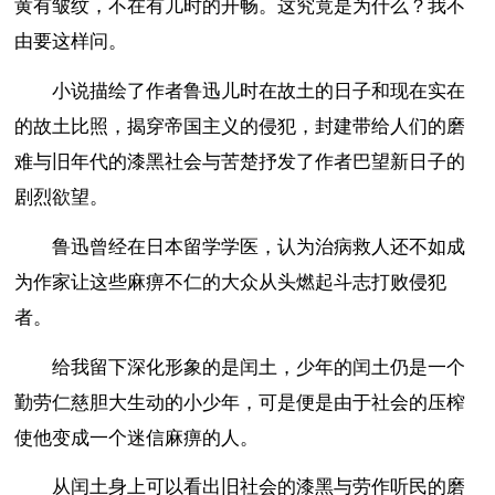
黄有皱纹，不在有儿时的开畅。这究竟是为什么？我不
由要这样问。
小说描绘了作者鲁迅儿时在故土的日子和现在实在
的故土比照，揭穿帝国主义的侵犯，封建带给人们的磨
难与旧年代的漆黑社会与苦楚抒发了作者巴望新日子的
剧烈欲望。
鲁迅曾经在日本留学学医，认为治病救人还不如成
为作家让这些麻痹不仁的大众从头燃起斗志打败侵犯
者。
给我留下深化形象的是闰土，少年的闰土仍是一个
勤劳仁慈胆大生动的小少年，可是便是由于社会的压榨
使他变成一个迷信麻痹的人。
从闰土身上可以看出旧社会的漆黑与劳作听民的磨