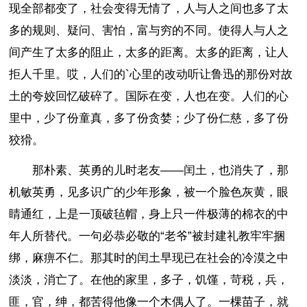
现全部都变了，社会变得无情了，人与人之间也多了太
多的规则、疑问、害怕，富与穷的不同。使得人与人之
间产生了太多的阻止，太多的距离。太多的距离，让人
拒人千里。哎，人们的`心里的改动听让鲁迅的那份对故
土的夸姣回忆破碎了。国际在变，人也在变。人们的心
里中，少了份童真，多了份贪婪；少了份仁慈，多了份
狡猾。
那朴素、英勇的儿时老友——闰土，也消失了，那
机敏英勇，见多识广的少年形象，被一个脸色灰黄，眼
睛通红，上是一顶破毡帽，身上只一件极薄的棉衣的中
年人所替代。一句必恭必敬的“老爷”被封建礼教牢牢捆
绑，麻痹不仁。那其时的闰土早现已在社会的冷漠之中
淡淡，消亡了。在他的家里，多子，饥馑，苛税，兵，
匪，官，绅，都苦得他像一个木偶人了。一棵苗子，就