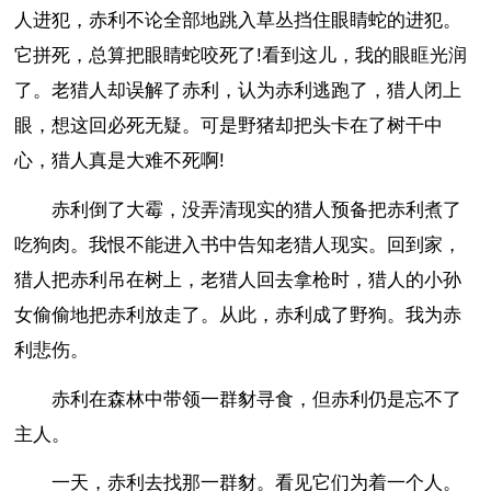
人进犯，赤利不论全部地跳入草丛挡住眼睛蛇的进犯。
它拼死，总算把眼睛蛇咬死了!看到这儿，我的眼眶光润
了。老猎人却误解了赤利，认为赤利逃跑了，猎人闭上
眼，想这回必死无疑。可是野猪却把头卡在了树干中
心，猎人真是大难不死啊!
赤利倒了大霉，没弄清现实的猎人预备把赤利煮了
吃狗肉。我恨不能进入书中告知老猎人现实。回到家，
猎人把赤利吊在树上，老猎人回去拿枪时，猎人的小孙
女偷偷地把赤利放走了。从此，赤利成了野狗。我为赤
利悲伤。
赤利在森林中带领一群豺寻食，但赤利仍是忘不了
主人。
一天，赤利去找那一群豺。看见它们为着一个人。