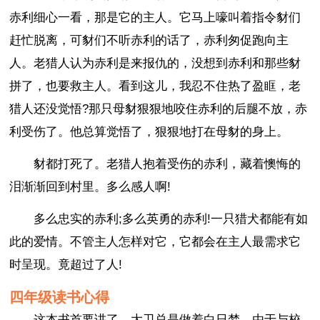
赤利细心一看，那是它的主人。它马上嚎叫着指令豺们
赶忙脱离，可豺们不听赤利的话了，赤利匆促跑向主
人。老猎人认为赤利是来报仇的，没想到赤利和那些豺
拼了，也要救主人。看到这儿，我忍不住热了盈眶，老
猎人还没觉悟?那只母豺狠狠地咬住赤利的后腿不放，赤
利受伤了。他总算觉悟了，狠狠地打在母豺的身上。
豺都打死了。老猎人抱着受伤的赤利，藏着懊悔的
泪渐渐回到村里。多么感人啊!
多么忠实的赤利;多么英勇的赤利!一只猎犬都能有如
此的爱情。不管主人怎样对它，它都会在主人最需求它
时呈现。竟超过了人!
四年级读书心得
这本书首要讲了，大卫总是做着白日梦，由于与校