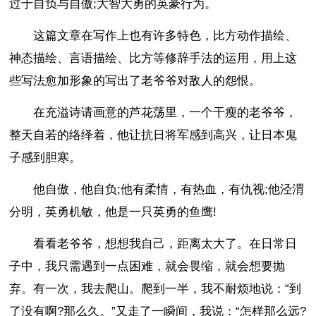
过于自负与自傲;大智大勇的英豪行为。
这篇文章在写作上也有许多特色，比方动作描绘、
神态描绘、言语描绘、比方等修辞手法的运用，用上这
些写法愈加形象的写出了老爷爷对敌人的怨恨。
在充溢诗请画意的芦花荡里，一个干瘦的老爷爷，
整天自若的络绎着，他让抗日将军感到高兴，让日本鬼
子感到胆寒。
他自傲，他自负;他有柔情，有热血，有仇视;他泾渭
分明，英勇机敏，他是一只英勇的鱼鹰!
看看老爷爷，想想我自己，距离太大了。在日常日
子中，我只需遇到一点困难，就会畏缩，就会想要抛
弃。有一次，我去爬山。爬到一半，我不耐烦地说：“到
了没有啊?那么久。”又走了一瞬间，我说：“怎样那么远?