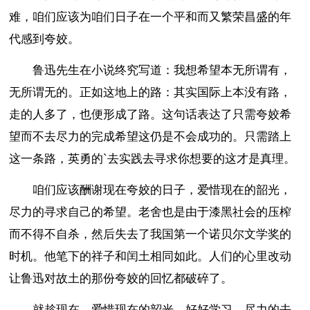
难，咱们应该为咱们日子在一个平和而又繁荣昌盛的年
代感到夸姣。
鲁迅先生在小说终究写道：我想希望本无所谓有，
无所谓无的。正如这地上的路：其实国际上本没有路，
走的人多了，也便形成了路。这句话表达了只需夸姣希
望而不去尽力的完成希望这仍是不会成功的。只需踏上
这一条路，英勇的`去实践去寻求你想要的这才是真理。
咱们应该酬谢现在夸姣的日子，爱惜现在的韶光，
尽力的寻求自己的希望。老舍也是由于漆黑社会的压榨
而不得不自杀，然后失去了我国第一个诺贝尔文学奖的
时机。他笔下的祥子和闰土相同如此。人们的心里改动
让鲁迅对故土的那份夸姣的回忆都破碎了。
就趁现在，爱惜现在的韶光，好好学习，尽力的去