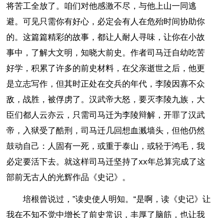
将苦工全放了。咱们对他感激不尽，与他上山一同逃
避。可见只需你有好心，必定会有人在危殆时间协助你
的。这篇篇精彩的故事，都让人耐人寻味，让你在小故
事中，了解大文明，知晓大前史。作者司马迁自幼吃苦
好学，积累了许多的前史材料，在父亲逝世之后，他更
是立志写作，但其时正处在交兵的年代，李陵因寡不众
敌，战胜，被俘虏了。汉武帝大怒，要灭李陵九族，大
臣们都人云亦云，只需司马迁为李陵辩解，开罪了汉武
帝，入狱受了酷刑，司马迁几回想血溅墙头，但他仍然
鼓动自己：人固有一死，或重于泰山，或轻于鸿毛，我
必定要活下去。就这样司马迁坚持了xx年总算完成了这
部前无古人的光辉作品《史记》。
培根曾说过，”读史使人明知。“是啊，读《史记》让
我在不知不觉中增长了前史常识，丰厚了脑筋，也让我