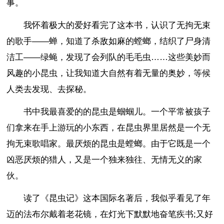
事。
我怀着极大的爱好看完了这本书，认识了无拘无束
的歌手——蝉，知道了杀敌如麻的螳螂，结织了尸身清
洁工——绿蝇，发现了会列队的毛毛虫……这些美妙而
风趣的小昆虫，让我知道大自然有着无量的奥妙，等候
人类去发现、去探秘。
书中我最喜爱的的昆虫是蝈蝈儿。一个平常被孩子
们拿来在手上游玩的小东西，在昆虫界里居然是一个无
拘无束歌唱家。最厌烦的昆虫是螳螂。由于它既是一个
凶恶厌烦的猎人，又是一个独来独往、无情无义的家
伙。
读了《昆虫记》这本国际名著后，我似乎看见了年
迈的法布尔戴着老花镜，在灯光下默默地奋笔疾书;又好