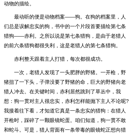
动物的描绘。
最动听的便是动物档案——狗。在狗的档案里，人
们总是误解忠实的狗，书中的一个片段首要描绘第七条
猎狗——赤利。之所以说是第七条猎狗，是由于老猎人
的前六条猎狗都很失利，这是老猎人的第七条猎狗。
赤利整天跟着主人打猎，每次都很成功。
一次，老猎人发现了一头肥胖的野猪。一开枪，野
猪扭了一下头，子弹没要了野猪的命，巨大的野猪向老
猎人冲去。在关键时间，赤利居然跳到了草丛中，我
想：狗一贯对主人很忠实，赤利怎样能抛下主人不论呢?
我接着往下看，才知道它真是一条忠实的猎狗：在猎人
开枪时，踩碎了一颗眼镜蛇蛋。咱们知道，狗一贯不敢
和蛇斗。可是，猎人背面有一条带毒的眼镜蛇正想向猎