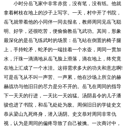
小时分岳飞家中非常赤贫，没有笔，没有纸。他就
拿着树枝在地上的沙子上写字。一天，村中开了书院，
岳飞就带着他的小同伴一同去报名，教师周同见岳飞聪
明、好学，还很吃苦，便偷偷教岳飞武功。其间，形象
最深化的是岳飞练武时的场景：岳飞站在倒置的椅子腿
上，手持蛇矛，蛇矛的一端挂着一个水壶，周同一贯加
水，汗珠一滴滴地从岳飞脸上滑落，滴在地上，终究竟
在地上汇成了一个水洼。这得需求多大的功夫和意志啊!
可是岳飞从不叫一声苦、一声累，他在沙场上所立的赫
赫战功与他旧日的尽力是分不开的。岳飞在周同的指导
下一天天的行进，一天比一天凶猛。汤阴县令的儿子潘
骏也进了书院，和岳飞处处为敌。周侗旧日的学徒史文
恭从梁山九死终身，潜入汤阴。史文恭对周同非常仇
视，认为是周同的偏疼导致了自己被擒。一次商讨中，