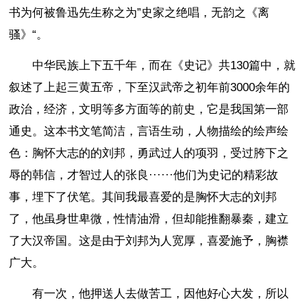
书为何被鲁迅先生称之为”史家之绝唱，无韵之《离
骚》“。
中华民族上下五千年，而在《史记》共130篇中，就
叙述了上起三黄五帝，下至汉武帝之初年前3000余年的
政治，经济，文明等多方面等的前史，它是我国第一部
通史。这本书文笔简洁，言语生动，人物描绘的绘声绘
色：胸怀大志的的刘邦，勇武过人的项羽，受过胯下之
辱的韩信，才智过人的张良······他们为史记的精彩故
事，埋下了伏笔。其间我最喜爱的是胸怀大志的刘邦
了，他虽身世卑微，性情油滑，但却能推翻暴秦，建立
了大汉帝国。这是由于刘邦为人宽厚，喜爱施予，胸襟
广大。
有一次，他押送人去做苦工，因他好心大发，所以