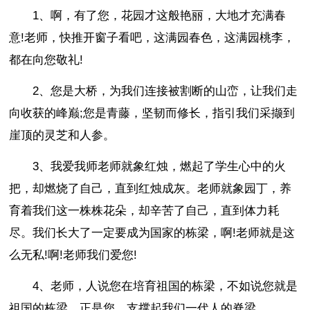
1、啊，有了您，花园才这般艳丽，大地才充满春
意!老师，快推开窗子看吧，这满园春色，这满园桃李，
都在向您敬礼!
2、您是大桥，为我们连接被割断的山峦，让我们走
向收获的峰巅;您是青藤，坚韧而修长，指引我们采撷到
崖顶的灵芝和人参。
3、我爱我师老师就象红烛，燃起了学生心中的火
把，却燃烧了自己，直到红烛成灰。老师就象园丁，养
育着我们这一株株花朵，却辛苦了自己，直到体力耗
尽。我们长大了一定要成为国家的栋梁，啊!老师就是这
么无私!啊!老师我们爱您!
4、老师，人说您在培育祖国的栋梁，不如说您就是
祖国的栋梁，正是您，支撑起我们一代人的脊梁。