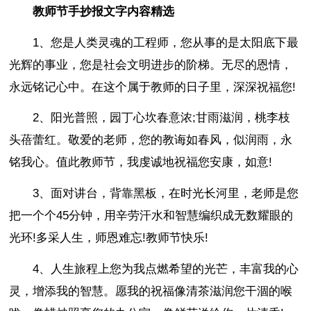
教师节手抄报文字内容精选
1、您是人类灵魂的工程师，您从事的是太阳底下最
光辉的事业，您是社会文明进步的阶梯。无尽的恩情，
永远铭记心中。在这个属于教师的日子里，深深祝福您!
2、阳光普照，园丁心坎春意浓;甘雨滋润，桃李枝
头蓓蕾红。敬爱的老师，您的教诲如春风，似润雨，永
铭我心。值此教师节，我虔诚地祝福您安康，如意!
3、面对讲台，背靠黑板，在时光长河里，老师是您
把一个个45分钟，用辛劳汗水和智慧编织成无数耀眼的
光环!多采人生，师恩难忘!教师节快乐!
4、人生旅程上您为我点燃希望的光芒，丰富我的心
灵，增添我的智慧。愿我的祝福像清茶滋润您干涸的喉